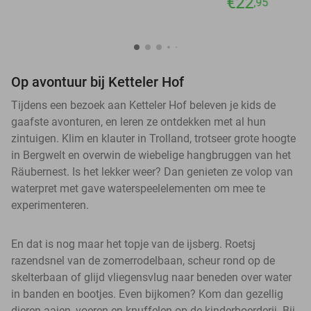
€22
,95
Op avontuur bij Ketteler Hof
Tijdens een bezoek aan Ketteler Hof beleven je kids de
gaafste avonturen, en leren ze ontdekken met al hun
zintuigen. Klim en klauter in Trolland, trotseer grote hoogte
in Bergwelt en overwin de wiebelige hangbruggen van het
Räubernest. Is het lekker weer? Dan genieten ze volop van
waterpret met gave waterspeelelementen om mee te
experimenteren.
En dat is nog maar het topje van de ijsberg. Roetsj
razendsnel van de zomerrodelbaan, scheur rond op de
skelterbaan of glijd vliegensvlug naar beneden over water
in banden en bootjes. Even bijkomen? Kom dan gezellig
dieren aaien, voeren en knuffelen op de kinderboerderij. Bij