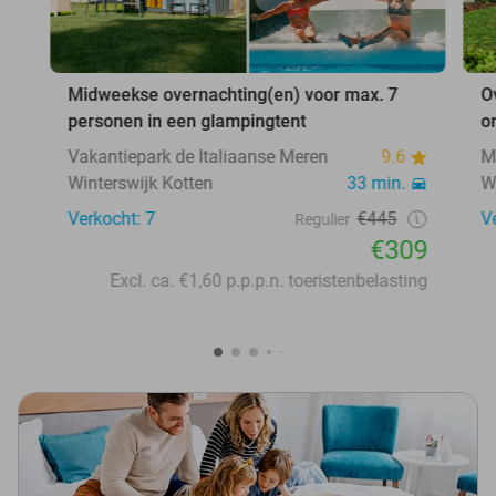
Midweekse overnachting(en) voor max. 7
O
personen in een glampingtent
o
Vakantiepark de Italiaanse Meren
9.6
M
Winterswijk Kotten
33 min.
W
Verkocht: 7
€445
V
Regulier
€309
Excl. ca. €1,60 p.p.p.n. toeristenbelasting