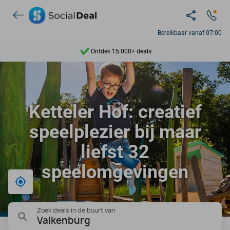
Bereikbaar vanaf 07:00
Ontdek 15.000+ deals
7 dagen per week beschikbaar
10+ miljoen leden
Ketteler Hof: creatief
9,4
speelplezier bij maar
Ontdek 15.000+ deals
liefst 32
speelomgevingen
Bij mij in de buurt
Zoek deals in de buurt van
Valkenburg