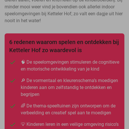
minder mooi weer vind je bovendien ook allerlei indoor
speelomgevingen bij Ketteler Hof; zo valt een dagje uit hier
nooit in het water!
6 redenen waarom spelen en ontdekken bij
Ketteler Hof zo waardevol is
🧠 De speelomgevingen stimuleren de cognitieve
en motorische ontwikkeling van je kind
🔎 De vormentaal en kleurenschema’s moedigen
kinderen aan om zelfstandig te ontdekken en
begrijpen
🌈 De thema-speeltuinen zijn ontworpen om de
verbeelding en creatief spel aan te moedigen
💡 Kinderen leren in een veilige omgeving risico’s