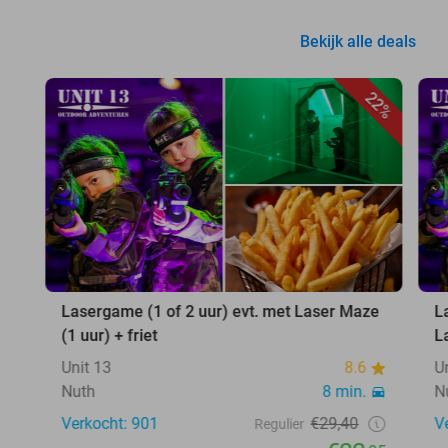
Bekijk alle deals
22%
Lasergame (1 of 2 uur) evt. met Laser Maze
L
(1 uur) + friet
L
Unit 13
8.6
U
Nuth
8 min.
N
Verkocht: 901
€29,40
V
Regulier