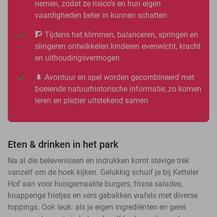
nemen, zodat ze risico’s en hun eigen
vaardigheden beter in kunnen schatten
🧗 Tijdens het klimmen, balanceren, springen en
slingeren ontwikkelen kinderen evenwicht, kracht
en uithoudingsvermogen
🌲 Avontuur en spel worden gecombineerd met
boeiende natuurhistorische informatie; zo komen
leren en plezier uitstekend samen
Eten & drinken in het park
Na al die belevenissen en indrukken komt stevige trek
vanzelf om de hoek kijken. Gelukkig schuif je bij Ketteler
Hof aan voor huisgemaakte burgers, frisse salades,
knapperige frietjes en vers gebakken wafels met diverse
toppings. Ook leuk: als je eigen ingrediënten en gerei