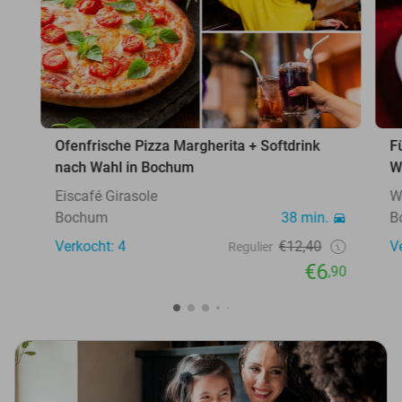
Ofenfrische Pizza Margherita + Softdrink
F
nach Wahl in Bochum
W
Eiscafé Girasole
W
Bochum
38 min.
B
Verkocht: 4
€12,40
V
Regulier
€6
,90