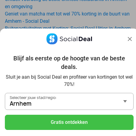
en omgeving
Geniet van matcha met tot wel 70% korting in de buurt van
Arnhem - Social Deal
Buitenactiviteiten met Korting: Social Deal Uitjes in Arnhem
Ga voordelig de padelbaan op met Social Deal in de buurt
van Arnhem
Geniet van je vakantie in Arnhem in Nederland met Social
Deal
Blijf als eerste op de hoogte van de beste
Ontdek voordelig Pilates in Arnhem - Social Deal
deals.
Ervaar de kwaliteit van het Van der Valk hotel in Arnhem en
Sluit je aan bij Social Deal en profiteer van kortingen tot wel
omgeving
70%!
Voordelig genieten bij Sunparks met korting vanuit Arnhem
Ervaar de warme sfeer van het Douwe Egberts Café
Selecteer jouw stad/regio:
Met hoge korting naar de zonnebank in Arnhem
Arnhem
Skiën met korting in Arnhem? Ontdek de leukste skihallen
en indoor skibanen
Gratis ontdekken
Schaatsen in Arnhem en omgeving
Holiday on Ice tickets met korting in Arnhem