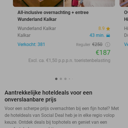
All-inclusive overnachting + entree
O
Wunderland Kalkar
H
Wunderland Kalkar
8.9
H
Kalkar
43 min.
D
Verkocht: 381
€250
V
Regulier
€187
Excl. ca. €1,50 p.p.p.n. toeristenbelasting
Aantrekkelijke hoteldeals voor een
onverslaanbare prijs
Voor een scherpe prijs overnachten bij een fijn hotel? Met
de hoteldeals van Social Deal heb je in elke regio volop
keuze. Ontdek deals bij tophotels en geniet van een