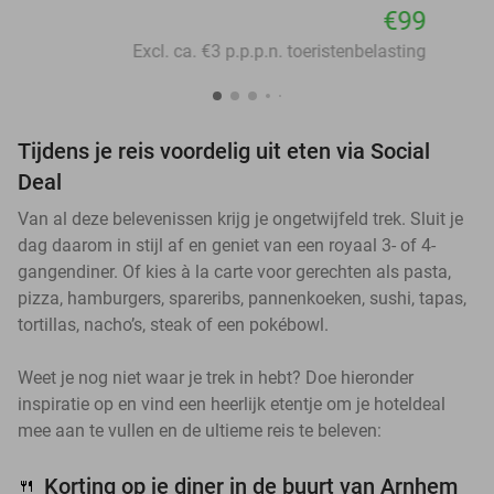
€99
Excl. ca. €3 p.p.p.n. toeristenbelasting
Tijdens je reis voordelig uit eten via Social
Deal
Van al deze belevenissen krijg je ongetwijfeld trek. Sluit je
dag daarom in stijl af en geniet van een royaal 3- of 4-
gangendiner. Of kies à la carte voor gerechten als pasta,
pizza, hamburgers, spareribs, pannenkoeken, sushi, tapas,
tortillas, nacho’s, steak of een pokébowl.
Weet je nog niet waar je trek in hebt? Doe hieronder
inspiratie op en vind een heerlijk etentje om je hoteldeal
mee aan te vullen en de ultieme reis te beleven:
Korting op je diner in de buurt van Arnhem
🍴