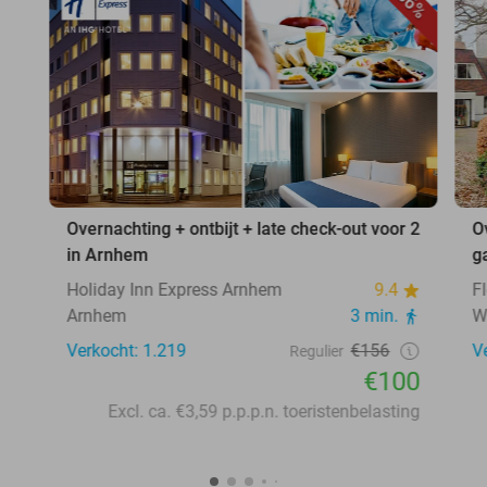
36%
Overnachting + ontbijt + late check-out voor 2
O
in Arnhem
g
Holiday Inn Express Arnhem
9.4
F
Arnhem
3 min.
W
Verkocht: 1.219
€156
V
Regulier
€100
Excl. ca. €3,59 p.p.p.n. toeristenbelasting