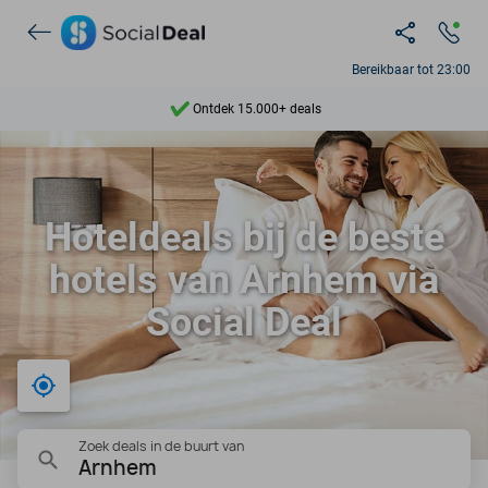
Ontdek 15.000+ deals
Bereikbaar tot 23:00
7 dagen per week beschikbaar
10+ miljoen leden
9,4
Hoteldeals bij de beste
Ontdek 15.000+ deals
hotels van Arnhem via
Social Deal
Bij mij in de buurt
Zoek deals in de buurt van
Arnhem