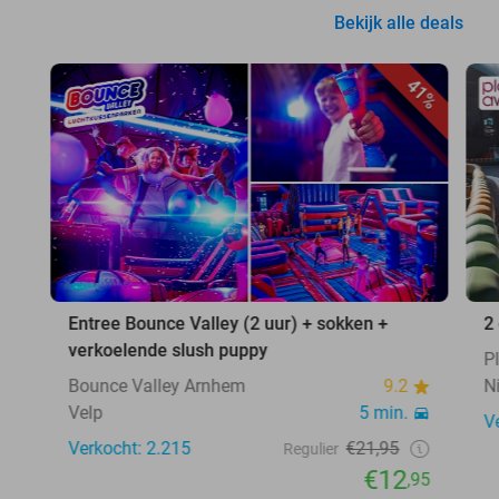
Bekijk alle deals
41%
Entree Bounce Valley (2 uur) + sokken +
2
verkoelende slush puppy
P
Bounce Valley Arnhem
9.2
N
Velp
5 min.
V
Verkocht: 2.215
€21,95
Regulier
€12
,95