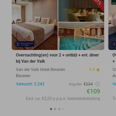
51%
Overnachting(en) voor 2 + ontbijt + evt. diner
O
bij Van der Valk
+
Van der Valk Hotel Beveren
9.5
V
Beveren
A
Verkocht: 3.243
€224
V
Regulier
€109
Excl. ca. €2,20 p.p.p.n. toeristenbelasting