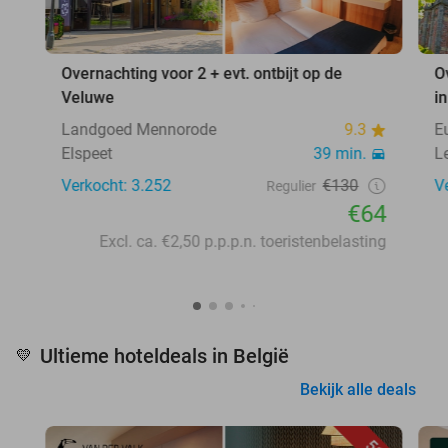
Overnachting voor 2 + evt. ontbijt op de
O
Veluwe
i
Landgoed Mennorode
9.3
E
Elspeet
39 min.
L
Verkocht: 3.252
€130
V
Regulier
€64
Excl. ca. €2,50 p.p.p.n. toeristenbelasting
Ultieme hoteldeals in België
💛
Bekijk alle deals