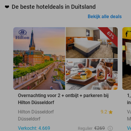
De beste hoteldeals in Duitsland
❤️
Bekijk alle deals
63%
Overnachting voor 2 + ontbijt + parkeren bij
1
Hilton Düsseldorf
i
Hilton Düsseldorf
9.2
V
Düsseldorf
M
Verkocht: 4.669
€269
V
Regulier