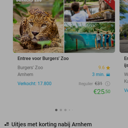
Entree voor Burgers' Zoo
E
ij
Burgers' Zoo
9.6
Arnhem
3 min.
W
K
Verkocht: 17.800
€31
Regulier
€25
V
,50
Uitjes met korting nabij Arnhem
🎳