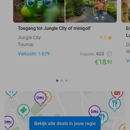
Toegang tot Jungle City of minigolf
E
L
Jungle City
9.0
Tournai
D
W
Verkocht: 1.679
€23
Regulier
€18
V
,90
Bekijk alle deals in jouw regio