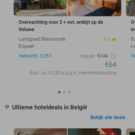
Overnachting voor 2 + evt. ontbijt op de
O
Veluwe
i
Landgoed Mennorode
9.3
E
Elspeet
L
Verkocht: 3.261
€130
V
Regulier
€64
Excl. ca. €2,50 p.p.p.n. toeristenbelasting
Ultieme hoteldeals in België
💛
Bekijk alle deals