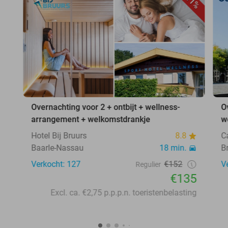
11%
Overnachting voor 2 + ontbijt + wellness-
O
arrangement + welkomstdrankje
w
Hotel Bij Bruurs
8.8
C
Baarle-Nassau
18 min.
B
Verkocht: 127
€152
V
Regulier
€135
Excl. ca. €2,75 p.p.p.n. toeristenbelasting