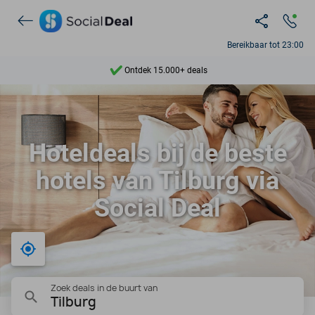
Ontdek 15.000+ deals
Bereikbaar tot 23:00
7 dagen per week beschikbaar
10+ miljoen leden
9,4
Hoteldeals bij de beste
Ontdek 15.000+ deals
hotels van Tilburg via
Social Deal
Bij mij in de buurt
Zoek deals in de buurt van
Tilburg