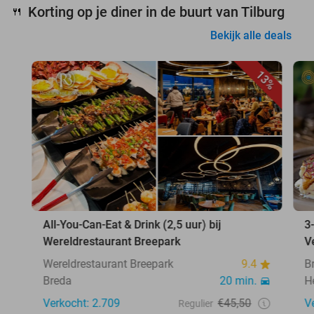
Korting op je diner in de buurt van Tilburg
🍴
Bekijk alle deals
13%
All-You-Can-Eat & Drink (2,5 uur) bij
3
Wereldrestaurant Breepark
V
Wereldrestaurant Breepark
9.4
B
Breda
20 min.
H
Verkocht: 2.709
€45,50
V
Regulier