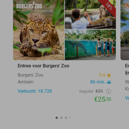
18%
Entree voor Burgers' Zoo
E
ij
Burgers' Zoo
9.6
Arnhem
86 min.
W
K
Verkocht: 18.726
€31
Regulier
€25
V
,50