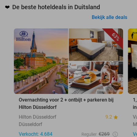
De beste hoteldeals in Duitsland
❤️
Bekijk alle deals
63%
Overnachting voor 2 + ontbijt + parkeren bij
1
Hilton Düsseldorf
i
Hilton Düsseldorf
9.2
V
Düsseldorf
M
Verkocht: 4.684
€269
V
Regulier