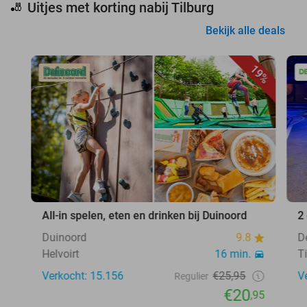
Uitjes met korting nabij Tilburg
🎳
Bekijk alle deals
19%
All-in spelen, eten en drinken bij Duinoord
2
Duinoord
9.8
D
Helvoirt
16 min.
T
Verkocht: 15.156
€25,95
V
Regulier
€20
,95