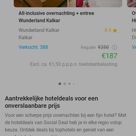
All-inclusive overnachting + entree
O
Wunderland Kalkar
H
Wunderland Kalkar
8.9
H
Kalkar
D
Verkocht: 388
€250
V
Regulier
€187
Excl. ca. €1,50 p.p.p.n. toeristenbelasting
Aantrekkelijke hoteldeals voor een
onverslaanbare prijs
Voor een scherpe prijs overnachten bij een fijn hotel? Met
de hoteldeals van Social Deal heb je in elke regio volop
keuze. Ontdek deals bij tophotels en geniet van een