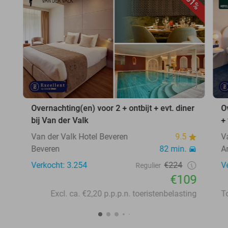
51%
Overnachting(en) voor 2 + ontbijt + evt. diner
O
bij Van der Valk
+
Van der Valk Hotel Beveren
9.5
V
Beveren
82 min.
A
Verkocht: 3.254
€224
V
Regulier
€109
Excl. ca. €2,20 p.p.p.n. toeristenbelasting