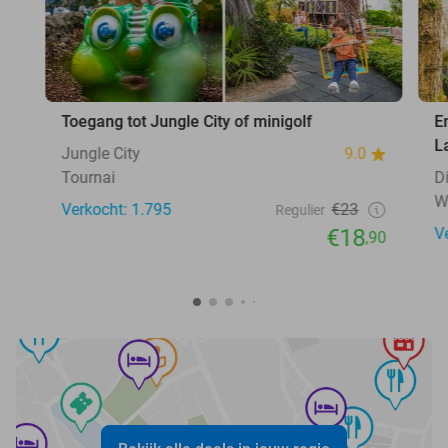
Toegang tot Jungle City of minigolf
E
L
Jungle City
9.0
Tournai
D
W
Verkocht: 1.795
€23
Regulier
€18
V
,90