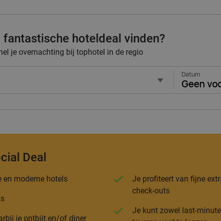
 fantastische hoteldeal vinden?
l je overnachting bij tophotel in de regio
Datum
Geen vo
cial Deal
ze en moderne hotels
Je profiteert van fijne ex
check-outs
is
Je kunt zowel last-minute
ij je ontbijt en/of diner