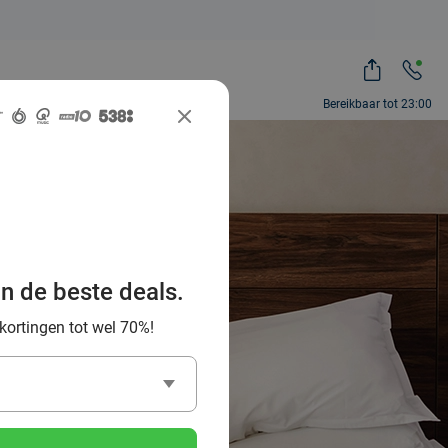
Bereikbaar tot 23:00
otels van
an de beste deals.
 Deal
 kortingen tot wel 70%!