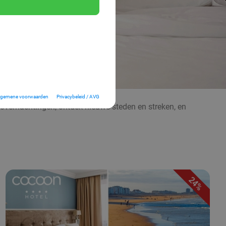
lgemene voorwaarden
Privacybeleid / AVG
e overnachtingen, ontdek nieuwe steden en streken, en
24%