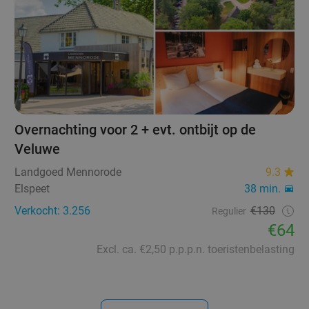
Overnachting voor 2 + evt. ontbijt op de
Veluwe
Landgoed Mennorode
9.3
Elspeet
38 min.
Verkocht: 3.256
€130
Regulier
€64
Excl. ca. €2,50 p.p.p.n. toeristenbelasting