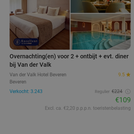
Overnachting(en) voor 2 + ontbijt + evt. diner
bij Van der Valk
Van der Valk Hotel Beveren
9.5
Beveren
Verkocht: 3.243
€224
Regulier
€109
Excl. ca. €2,20 p.p.p.n. toeristenbelasting