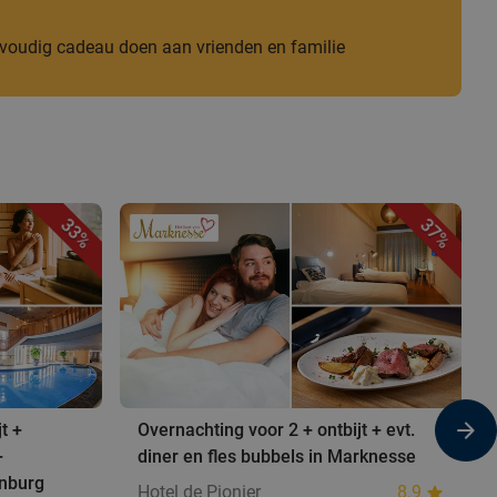
nvoudig cadeau doen aan vrienden en familie
33%
37%
t +
Overnachting voor 2 + ontbijt + evt.
+
diner en fles bubbels in Marknesse
enburg
Hotel de Pionier
8.9