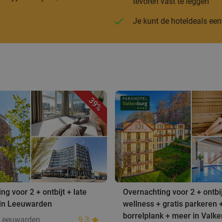
tevoren vast te leggen
Je kunt de hoteldeals ee
39%
ng voor 2 + ontbijt + late
Overnachting voor 2 + ontbij
 in Leeuwarden
wellness + gratis parkeren 
borrelplank + meer in Valk
 Leeuwarden
9.3