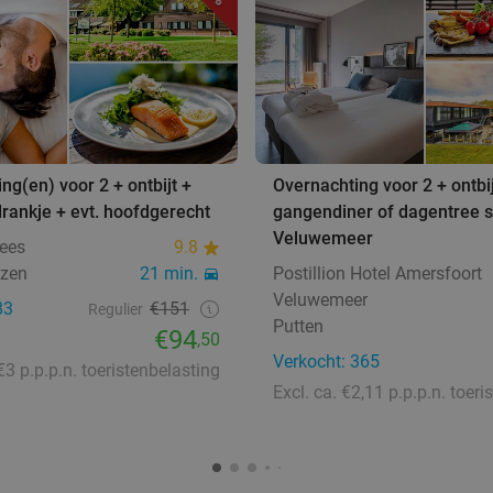
ng(en) voor 2 + ontbijt +
Overnachting voor 2 + ontbij
rankje + evt. hoofdgerecht
gangendiner of dagentree s
Veluwemeer
ees
9.8
izen
21 min.
Postillion Hotel Amersfoort
Veluwemeer
83
€151
Regulier
Putten
€94
,50
Verkocht: 365
 €3 p.p.p.n. toeristenbelasting