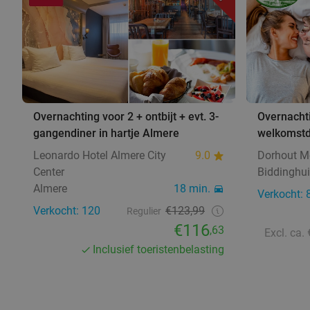
Overnachting voor 2 + ontbijt + evt. 3-
Overnachti
gangendiner in hartje Almere
welkomstd
Leonardo Hotel Almere City
9.0
Dorhout M
Center
Biddinghu
Almere
18 min.
Verkocht: 
Verkocht: 120
€123,99
Regulier
€116
,63
Excl. ca.
Inclusief toeristenbelasting