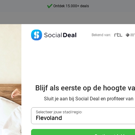
Ontdek 15.000+ deals
7 dagen per week beschikbaar
10+ miljoen leden
Bekend van:
9,4
Ontdek 15.000+ deals
ls bij de beste h
Blijf als eerste op de hoogte v
oland via Social
Sluit je aan bij Social Deal en profiteer van
Selecteer jouw stad/regio:
Flevoland
Zoek deals in de buurt van
Flevoland