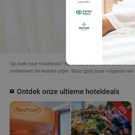
Op zoek naar hoteldeals? Bij Social Deal ontdek je de alle
onderneem de leukste uitjes. Waar gaat jouw volgende reis
Ontdek onze ultieme hoteldeals
🏨
25%