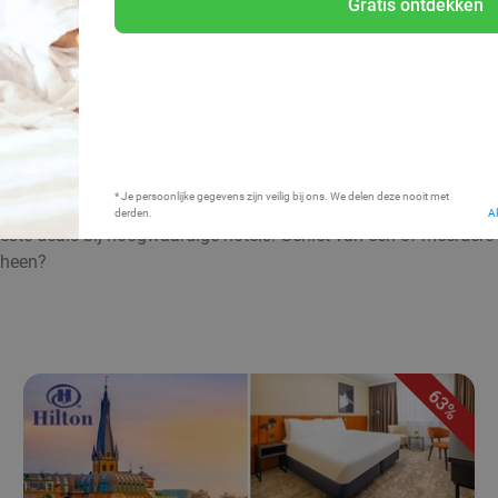
Gratis ontdekken
Bij mij in de buurt
* Je persoonlijke gegevens zijn veilig bij ons. We delen deze nooit met
derden.
A
rbeste deals bij hoogwaardige hotels. Geniet van één of meerder
 heen?
63%