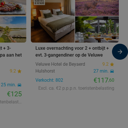
t + 3-
Luxe overnachting voor 2 + ontbijt +
pa aan het
evt. 3-gangendiner op de Veluwe
Veluwe Hotel de Beyaerd
9.2
9.2
Hulshorst
27 min.
€117
Verkocht: 802
,60
25 min.
Excl. ca. €2 p.p.p.n. toeristenbelasting
€125
Excl. ca. €2,11 p.p.p.n. toeristenbelasting