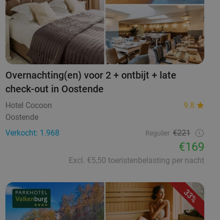
Overnachting(en) voor 2 + ontbijt + late
check-out in Oostende
Hotel Cocoon
9.8
Oostende
Verkocht: 1.968
€221
Regulier
€169
Excl. €5,50 toeristenbelasting per nacht
33%