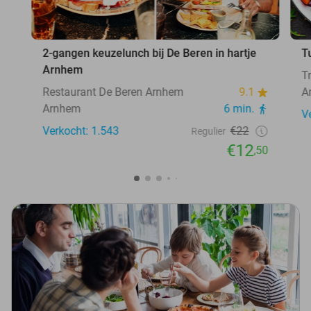
2-gangen keuzelunch bij De Beren in hartje
T
Arnhem
T
Restaurant De Beren Arnhem
9.1
A
Arnhem
6 min.
V
Verkocht: 1.543
€22
Regulier
€12
,50