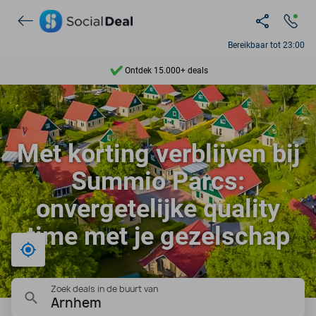
Bereikbaar tot 23:00
Ontdek 15.000+ deals
7 dagen per week beschikbaar
10+ miljoen leden
Met korting verblijven bij
9,4
Summio Parcs:
Ontdek 15.000+ deals
onvergetelijke quality
time met je gezelschap
Bij mij in de buurt
Zoek deals in de buurt van
Arnhem