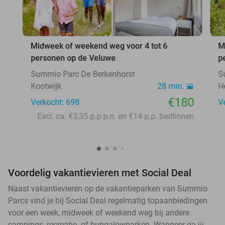
Midweek of weekend weg voor 4 tot 6
M
personen op de Veluwe
p
Summio Parc De Berkenhorst
S
Kootwijk
28 min.
H
€180
Verkocht: 698
V
Excl. ca. €3,35 p.p.p.n. en €14 p.p. bedlinnen
Voordelig vakantievieren met Social Deal
Naast vakantievieren op de vakantieparken van Summio
Parcs vind je bij Social Deal regelmatig topaanbiedingen
voor een week, midweek of weekend weg bij andere
campings, recreatie- of bungalowparken. Wanneer ga jij