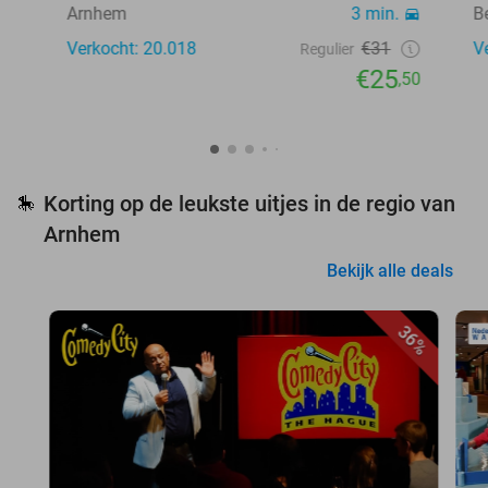
Arnhem
3 min.
B
Verkocht: 20.018
€31
V
Regulier
€25
,50
Korting op de leukste uitjes in de regio van
🎠
Arnhem
Bekijk alle deals
36%