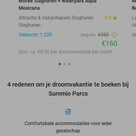
entree Slagharen + waterpark Aqua
R
Mexicana
B
Attractie & Vakantiepark Slagharen
8.8
L
Slagharen
H
Verkocht: 1.328
€355
V
Regulier
€160
Excl. ca. €8,50 per accommodatie per nacht aan lokale heffingen
4 redenen om je droomvakantie te boeken bij
Summio Parcs
Comfortabele accommodaties voor ieder
gezelschap