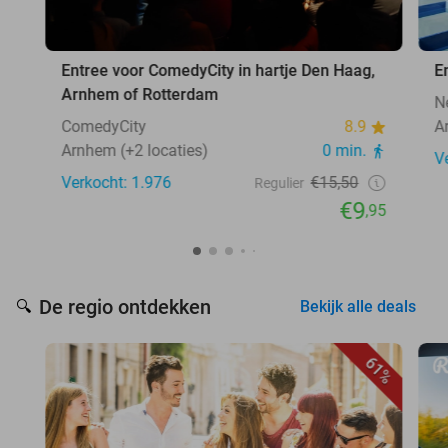
Entree voor ComedyCity in hartje Den Haag,
E
Arnhem of Rotterdam
N
ComedyCity
8.9
A
Arnhem (+2 locaties)
0 min.
V
Verkocht: 1.976
€15,50
Regulier
€9
,95
De regio ontdekken
🔍
Bekijk alle deals
61%