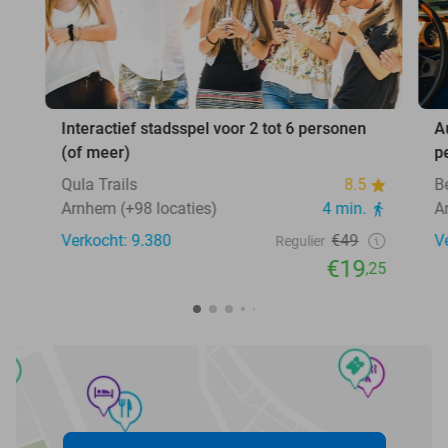
Interactief stadsspel voor 2 tot 6 personen
A
(of meer)
p
Qula Trails
8.5
B
Arnhem (+98 locaties)
4 min.
A
Verkocht: 9.380
€49
V
Regulier
€19
,25