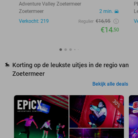
Adventure Valley Zoetermeer
P
Zoetermeer
2 min.
L
Verkocht: 219
€16,95
V
Regulier
€14
,50
Korting op de leukste uitjes in de regio van
🎠
Zoetermeer
Bekijk alle deals
30%