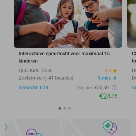
Interactieve speurtocht voor maximaal 15
C
kinderen
t
Qula Kids Trails
8.3
G
Zoetermeer (+41 locaties)
5 min.
D
Verkocht: 678
€55,50
V
Regulier
€24
,75