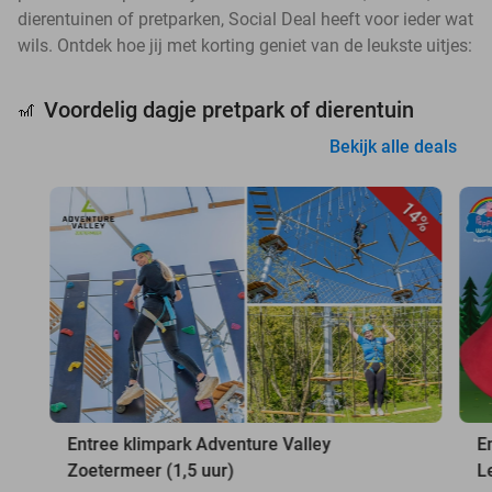
dierentuinen of pretparken, Social Deal heeft voor ieder wat
wils. Ontdek hoe jij met korting geniet van de leukste uitjes:
Voordelig dagje pretpark of dierentuin
🎢
Bekijk alle deals
14%
Entree klimpark Adventure Valley
E
Zoetermeer (1,5 uur)
L