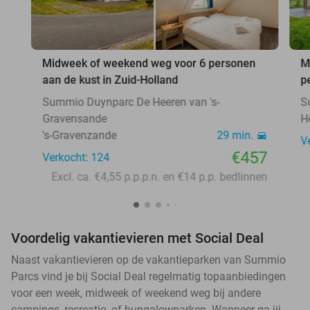
Midweek of weekend weg voor 6 personen
M
aan de kust in Zuid-Holland
p
Summio Duynparc De Heeren van 's-
S
Gravensande
H
's-Gravenzande
29 min.
V
€457
Verkocht: 124
Excl. ca. €4,55 p.p.p.n. en €14 p.p. bedlinnen
Voordelig vakantievieren met Social Deal
Naast vakantievieren op de vakantieparken van Summio
Parcs vind je bij Social Deal regelmatig topaanbiedingen
voor een week, midweek of weekend weg bij andere
campings, recreatie- of bungalowparken. Wanneer ga jij