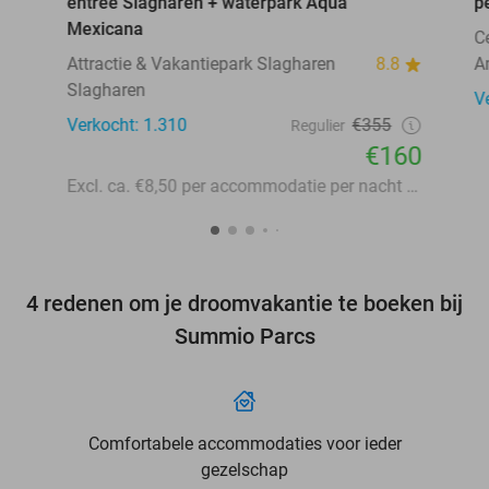
entree Slagharen + waterpark Aqua
p
Mexicana
C
Attractie & Vakantiepark Slagharen
8.8
A
Slagharen
V
Verkocht: 1.310
€355
Regulier
€160
Excl. ca. €8,50 per accommodatie per nacht aan lokale heffingen
4 redenen om je droomvakantie te boeken bij
Summio Parcs
Comfortabele accommodaties voor ieder
gezelschap