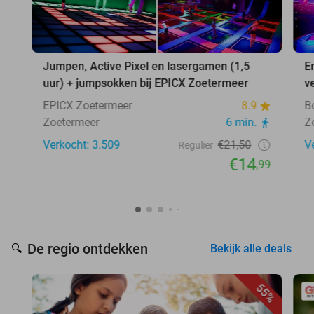
Jumpen, Active Pixel en lasergamen (1,5
E
uur) + jumpsokken bij EPICX Zoetermeer
v
EPICX Zoetermeer
8.9
B
Zoetermeer
6 min.
Z
Verkocht: 3.509
€21,50
V
Regulier
€14
,99
De regio ontdekken
🔍
Bekijk alle deals
55%