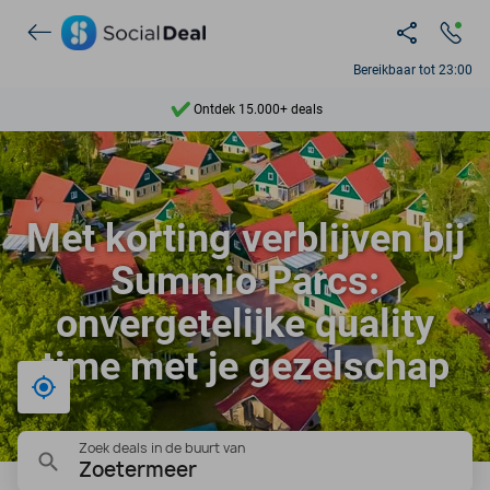
Bereikbaar tot 23:00
Ontdek 15.000+ deals
7 dagen per week beschikbaar
10+ miljoen leden
Met korting verblijven bij
9,4
Summio Parcs:
Ontdek 15.000+ deals
onvergetelijke quality
time met je gezelschap
Bij mij in de buurt
Zoek deals in de buurt van
Zoetermeer