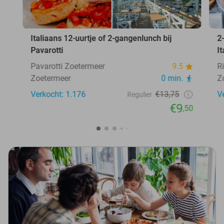
Italiaans 12-uurtje of 2-gangenlunch bij
2
Pavarotti
I
Pavarotti Zoetermeer
9.5
R
Zoetermeer
0 min.
Z
Verkocht: 1.176
€13,75
V
Regulier
€9
,50