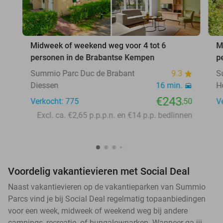
Midweek of weekend weg voor 4 tot 6
M
personen in de Brabantse Kempen
p
Summio Parc Duc de Brabant
9.3
S
Diessen
16 min.
H
€243
Verkocht: 775
,50
V
Excl. ca. €2,65 p.p.p.n. en €14 p.p. bedlinnen
Voordelig vakantievieren met Social Deal
Naast vakantievieren op de vakantieparken van Summio
Parcs vind je bij Social Deal regelmatig topaanbiedingen
voor een week, midweek of weekend weg bij andere
campings, recreatie- of bungalowparken. Wanneer ga jij