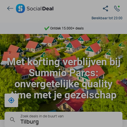
Bereikbaar tot 23:00
Ontdek 15.000+ deals
7 dagen per week beschikbaar
10+ miljoen leden
Met korting verblijven bij
9,4
Summio Parcs:
Ontdek 15.000+ deals
onvergetelijke quality
time met je gezelschap
Bij mij in de buurt
Zoek deals in de buurt van
Tilburg