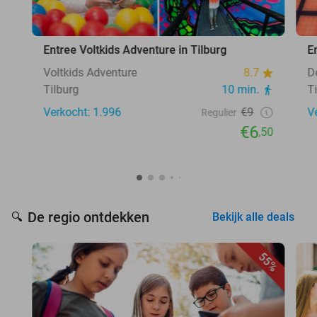
Entree Voltkids Adventure in Tilburg
E
Voltkids Adventure
8.7
D
Tilburg
10 min.
T
Verkocht: 1.996
€9
V
Regulier
€6
,50
De regio ontdekken
🔍
Bekijk alle deals
55%