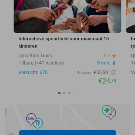
Interactieve speurtocht voor maximaal 15
I
kinderen
(
Qula Kids Trails
8.3
Q
Tilburg (+41 locaties)
3 min.
T
Verkocht: 678
€55,50
V
Regulier
€24
,75