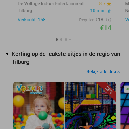
De Voltage Indoor Entertainment
8.7
M
Tilburg
10 min.
N
Verkocht: 158
€18
V
Regulier
€14
Korting op de leukste uitjes in de regio van
🎠
Tilburg
Bekijk alle deals
28%