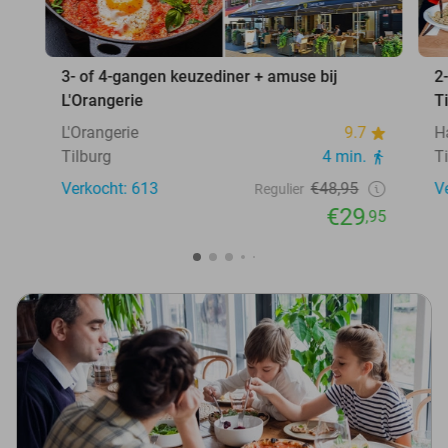
3- of 4-gangen keuzediner + amuse bij
2
L'Orangerie
T
L'Orangerie
9.7
H
Tilburg
4 min.
T
Verkocht: 613
€48,95
V
Regulier
€29
,95