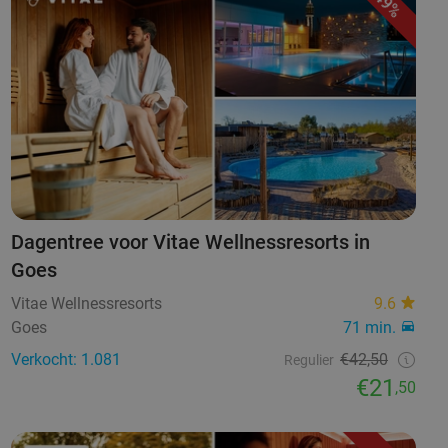
49%
Dagentree voor Vitae Wellnessresorts in
Goes
Vitae Wellnessresorts
9.6
Goes
71 min.
Verkocht: 1.081
€42,50
Regulier
€21
,50