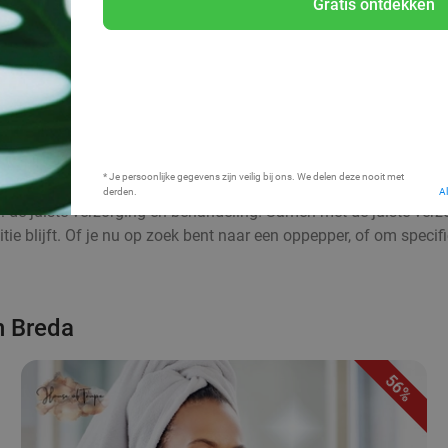
Gratis ontdekken
Bij mij in de buurt
* Je persoonlijke gegevens zijn veilig bij ons. We delen deze nooit met
derden.
A
 de juiste verzorging en behandeling! Samen met de juiste verz
tie blijft. Of je nu op zoek bent naar een oppepper, of om speci
n Breda
56%