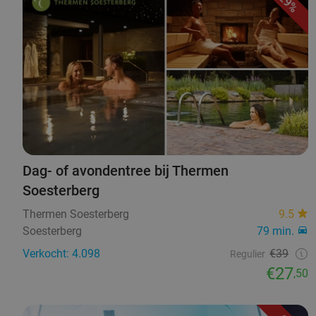
29%
Dag- of avondentree bij Thermen
Soesterberg
Thermen Soesterberg
9.5
Soesterberg
79 min.
Verkocht: 4.098
€39
Regulier
€27
,50