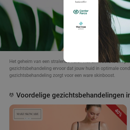
Het geheim van een stralende huid? Het antwoord is simpel:
gezichtsbehandeling ervoor dat jouw huid in optimale condi
gezichtsbehandeling zorgt voor een ware skinboost.
Voordelige gezichtsbehandelingen i
💆
40%