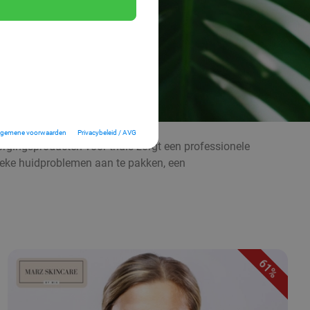
lgemene voorwaarden
Privacybeleid / AVG
orgingsproducten voor thuis zorgt een professionele
fieke huidproblemen aan te pakken, een
61%