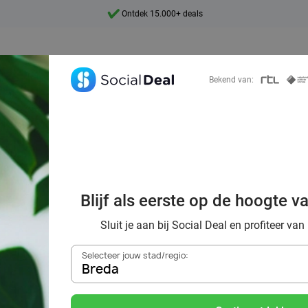
Ontdek 15.000+ deals
7 dagen per week beschikbaar
10+ miljoen leden
Bekend van:
9,4
Ontdek 15.000+ deals
handeling in Br
 om te boeken é
Blijf als eerste op de hoogte v
beautydeals
Sluit je aan bij Social Deal en profiteer van
Selecteer jouw stad/regio:
Breda
Zoek deals in de buurt van
Breda