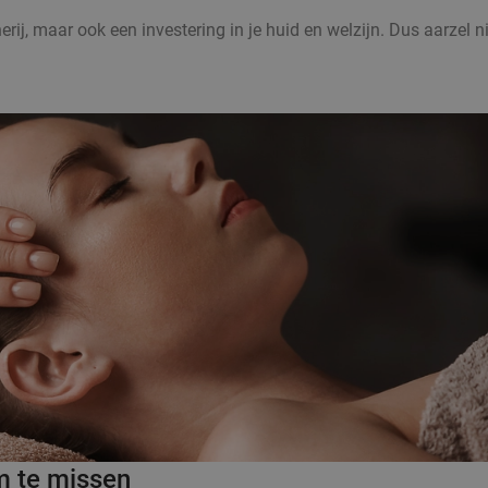
rij, maar ook een investering in je huid en welzijn. Dus aarzel 
m te missen