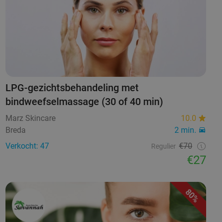
LPG-gezichtsbehandeling met
bindweefselmassage (30 of 40 min)
Marz Skincare
10.0
Breda
2 min.
Verkocht: 47
€70
Regulier
€27
80%