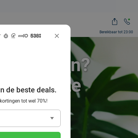
Bereikbaar tot 23:00
eda scoren?
n de beste
an de beste deals.
 kortingen tot wel 70%!