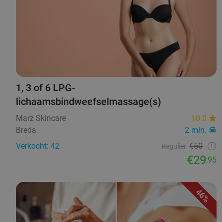
1, 3 of 6 LPG-
lichaamsbindweefselmassage(s)
Marz Skincare
10.0
Breda
2 min.
Verkocht: 42
€50
Regulier
€29
,95
46%