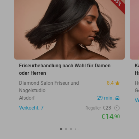
35%
Friseurbehandlung nach Wahl für Damen
K
oder Herren
H
Diamond Salon Friseur und
8.4
H
Nagelstudio
G
Alsdorf
29 min.
V
Verkocht: 7
€23
Regulier
€14
,90