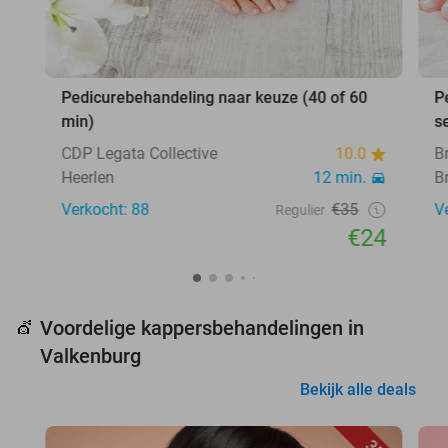
Pedicurebehandeling naar keuze (40 of 60
P
min)
s
CDP Legata Collective
10.0
B
Heerlen
12 min.
B
Verkocht: 88
€35
V
Regulier
€24
Voordelige kappersbehandelingen in
💇
Valkenburg
Bekijk alle deals