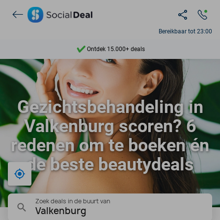
Bereikbaar tot 23:00
Ontdek 15.000+ deals
7 dagen per week beschikbaar
10+ miljoen leden
Gezichtsbehandeling in
9,4
Valkenburg scoren? 6
Ontdek 15.000+ deals
redenen om te boeken én
de beste beautydeals
Bij mij in de buurt
Zoek deals in de buurt van
Valkenburg