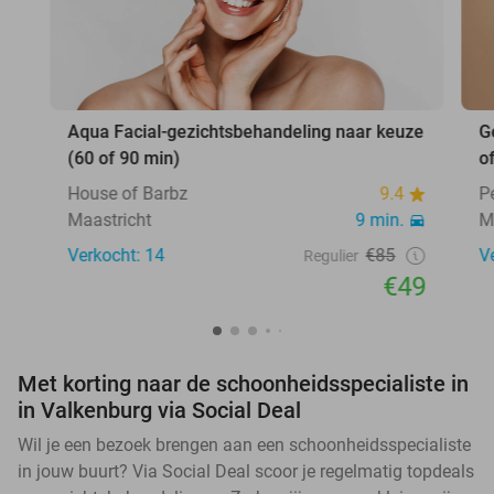
Aqua Facial-gezichtsbehandeling naar keuze
G
(60 of 90 min)
o
House of Barbz
9.4
P
Maastricht
9 min.
M
Verkocht: 14
€85
V
Regulier
€49
Met korting naar de schoonheidsspecialiste in
in Valkenburg via Social Deal
Wil je een bezoek brengen aan een schoonheidsspecialiste
in jouw buurt? Via Social Deal scoor je regelmatig topdeals