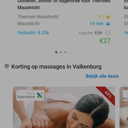
Ochtend-, avond- of dagentree voor Thermen
E
Maastricht
b
Thermen Maastricht
9.7
E
Maastricht
14 min.
D
Verkocht: 4.356
€36
V
Regulier
€27
Korting op massages in Valkenburg
💆
Bekijk alle deals
44%