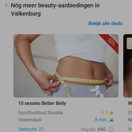
Nóg meer beauty-aanbiedingen in
✨
Valkenburg
Bekijk alle deals
52%
10 sessies Better Belly
W
Sportinstituut Rosalie
9.4
C
Voerendaal
8 min.
N
Verkocht: 21
€60
V
Regulier