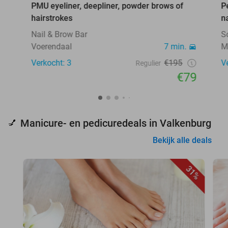
PMU eyeliner, deepliner, powder brows of
P
hairstrokes
n
Nail & Brow Bar
S
Voerendaal
7 min.
M
Verkocht: 3
€195
V
Regulier
€79
Manicure- en pedicuredeals in Valkenburg
💅
Bekijk alle deals
31%