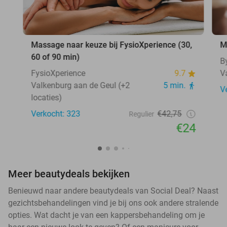
Massage naar keuze bij FysioXperience (30,
M
60 of 90 min)
B
FysioXperience
9.7
V
Valkenburg aan de Geul (+2
5 min.
V
locaties)
Verkocht: 323
€42,75
Regulier
€24
Meer beautydeals bekijken
Benieuwd naar andere beautydeals van Social Deal? Naast
gezichtsbehandelingen vind je bij ons ook andere stralende
opties. Wat dacht je van een kappersbehandeling om je