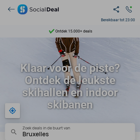
Bereikbaar tot 23:00
Ontdek 15.000+ deals
7 dagen per week beschikbaar
10+ miljoen leden
Klaar voor de piste?
9,4
Ontdek de leukste
Ontdek 15.000+ deals
skihallen en indoor
skibanen
Bij mij in de buurt
Zoek deals in de buurt van
Bruxelles