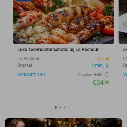
Luxe zeevruchtenschotel bij Le Pêcheur
3
Le Pêcheur
9.3
L
Brussel
2 min.
B
Verkocht: 198
€69
V
Regulier
€34
,90