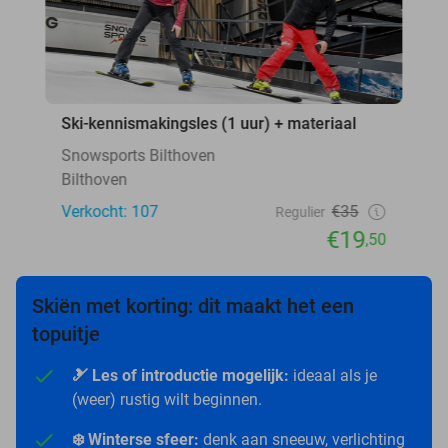
Ski-kennismakingsles (1 uur) + materiaal
Snowsports Bilthoven
Bilthoven
Verkocht: 107
€35
Regulier
€19
,50
Skiën met korting: dit maakt het een
topuitje
🎿 Les of introductie mogelijk:
ideaal als je
(weer) rustig wilt beginnen.
❄️ Winterse sfeer:
denk aan sneeuw, verlichting