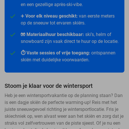
en een gezellige après-ski-vibe.
➕
Voor elk niveau geschikt:
van eerste meters
op de sneeuw tot ervaren skiërs.
🧤 Materiaalhuur beschikbaar:
ski’s, helm of
snowboard zijn vaak direct te huur op de locatie.
⏱️ Vaste sessies of vrije toegang:
ontspannen
skiën met duidelijke voorwaarden.
Stoom je klaar voor de wintersport
Heb je een wintersportvakantie op de planning staan? Dan
is een dagje skiën de perfecte warming-up! Reis met het
juiste sneeuwgevoel richting je wintersportlocatie. Fris je
skiechniek op, wen alvast weer aan het skiën en zorg dat je
straks vol zelfvertrouwen van de piste sjeest. Of je nu een