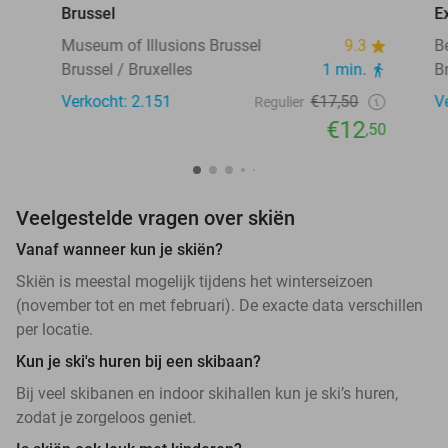
Brussel
E
Museum of Illusions Brussel
9.3
B
Brussel / Bruxelles
1 min.
B
Verkocht: 2.151
€17,50
V
Regulier
€12
,50
Veelgestelde vragen over skiën
Vanaf wanneer kun je skiën?
Skiën is meestal mogelijk tijdens het winterseizoen
(november tot en met februari). De exacte data verschillen
per locatie.
Kun je ski's huren bij een skibaan?
Bij veel skibanen en indoor skihallen kun je ski’s huren,
zodat je zorgeloos geniet.