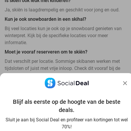
Is skiën ook leuk met kinderen?
Ja, skiën is laagdrempelig en geschikt voor jong en oud.
Kun je ook snowboarden in een skihal?
Bij veel locaties kun je ook op je snowboard genieten van
winterpret. Kijk bij de specifieke locaties voor meer
informatie.
Moet je vooraf reserveren om te skiën?
Dat verschilt per locatie. Sommige skibanen werken met
tijdsloten of juist met vrije inloop. Check dit vooraf bij de
locatie of deal.
Blijf als eerste op de hoogte van de beste
deals.
Ontdek alle topdeals in jouw omgeving
Sluit je aan bij Social Deal en profiteer van kortingen tot wel
70%!