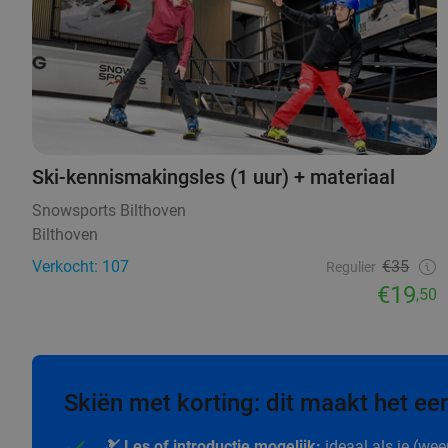
Ski-kennismakingsles (1 uur) + materiaal
Snowsports Bilthoven
Bilthoven
Verkocht: 107
€35
Regulier
€19
,50
Skiën met korting: dit maakt het een
🎿 Les of introductie mogelijk:
ideaal als je (wee