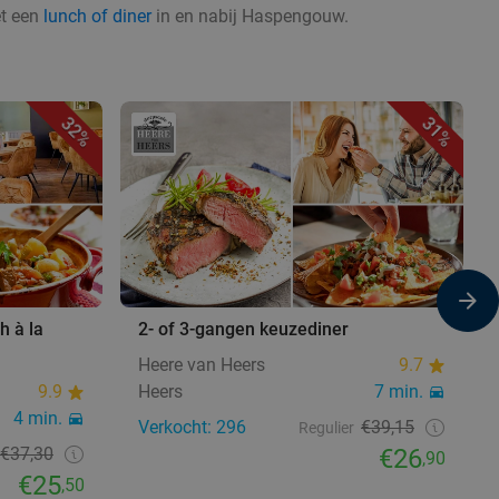
et een
lunch of diner
in en nabij Haspengouw.
32%
31%
h à la
2- of 3-gangen keuzediner
Heere van Heers
9.7
9.9
Heers
7 min.
4 min.
Verkocht: 296
€39,15
Regulier
€37,30
€26
,90
€25
,50