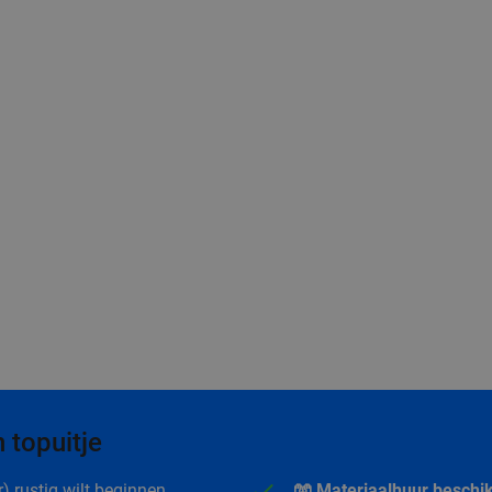
 topuitje
r) rustig wilt beginnen.
🧤 Materiaalhuur beschi