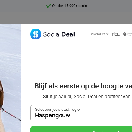
Ontdek 15.000+ deals
7 dagen per week beschikbaar
10+ miljoen leden
Bekend van:
9,4
Ontdek 15.000+ deals
 de piste? Ontdek
Blijf als eerste op de hoogte v
llen en indoor sk
Sluit je aan bij Social Deal en profiteer van
Selecteer jouw stad/regio:
Haspengouw
Zoek deals in de buurt van
Haspengouw