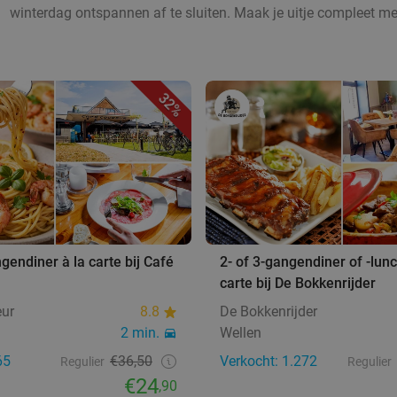
winterdag ontspannen af te sluiten. Maak je uitje compleet m
32%
ngendiner à la carte bij Café
2- of 3-gangendiner of -lunc
carte bij De Bokkenrijder
eur
8.8
De Bokkenrijder
2 min.
Wellen
65
€36,50
Verkocht: 1.272
Regulier
Regulier
€24
,90