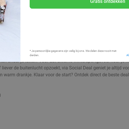
Gratis ontdekken
Bij mij in de buurt
* Je persoonlijke gegevens zijn veilig bij ons. We delen deze nooit met
derden.
A
 onder je latten. Voor dat ultieme wintersportgevoel hoef je niet
f liever de buitenlucht opzoekt, via Social Deal geniet je altijd 
n warm drankje. Klaar voor de start? Ontdek direct de beste deals
n