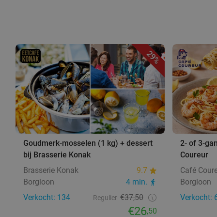
29%
Goudmerk-mosselen (1 kg) + dessert
2- of 3-ga
bij Brasserie Konak
Coureur
Brasserie Konak
9.7
Café Cour
Borgloon
4 min.
Borgloon
Verkocht: 134
€37,50
Verkocht: 
Regulier
€26
,50