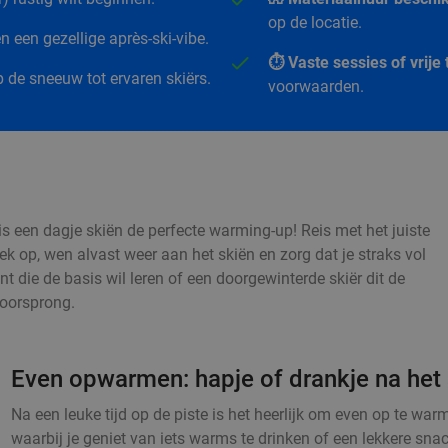
op de locatie.
 een gezellige après-ski-vibe.
⏱️ Vaste sessies of vrij
 de sneeuw tot ervaren skiërs.
voorwaarden.
s een dagje skiën de perfecte warming-up! Reis met het juiste
iek op, wen alvast weer aan het skiën en zorg dat je straks vol
nt die de basis wil leren of een doorgewinterde skiër dit de
voorsprong.
Even opwarmen: hapje of drankje na het 
Na een leuke tijd op de piste is het heerlijk om even op te w
waarbij je geniet van iets warms te drinken of een lekkere sna