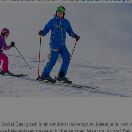
bij Social Deal goed! In en rondom Haspengouw beleef je tal van 
rse belevenissen passend bij het seizoen. Waar ga jij voor? Bek