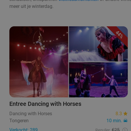
meer uit je winterdag.
44%
Entree Dancing with Horses
Dancing with Horses
8.3
Tongeren
10 min.
Verkocht: 289
€25
Regulier