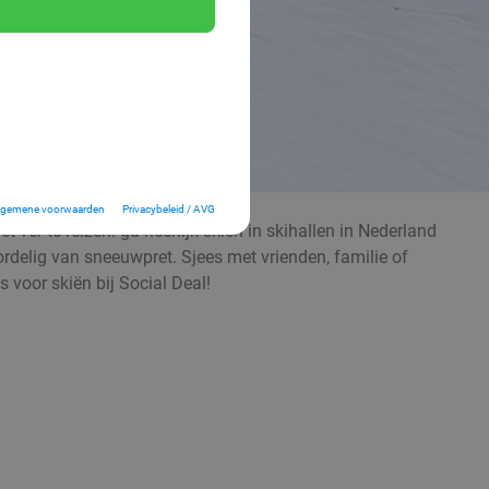
lgemene voorwaarden
Privacybeleid / AVG
 ver te reizen: ga heerlijk skiën in skihallen in Nederland
voordelig van sneeuwpret. Sjees met vrienden, familie of
 voor skiën bij Social Deal!