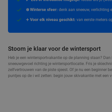
❄️ Winterse sfeer:
denk aan sneeuw, verlichting en
➕
Voor elk niveau geschikt:
van eerste meters op
Stoom je klaar voor de wintersport
Heb je een wintersportvakantie op de planning staan? Dan i
sneeuwgevoel richting je wintersportlocatie. Fris je skiechn
zelfvertrouwen van de piste sjeest. Of je nu een beginner be
puntjes op de i wil zetten: begin jouw skivakantie met een 