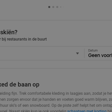
 skiën?
bij restaurants in de buurt
Datum
Geen voor
axed de baan op
iding fijn. Trek comfortabele kleding in laagjes aan, zodat je he
 zorgen ervoor dat je handen en voeten goed warm blijven, zodat
en huur ski’s of een snowboard. Op de piste zelf helpt het om ont
evoel. Naast skiën kun je ook voordelig
schaatsen met korting
bij