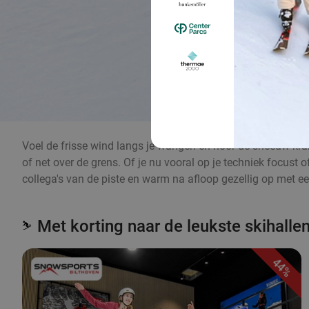
Voel de frisse wind langs je wangen en hoor de sneeuw kraken
of net over de grens. Of je nu vooral op je techniek focust o
collega's van de piste en warm na afloop gezellig op met ee
Met korting naar de leukste skihalle
⛷️
44%