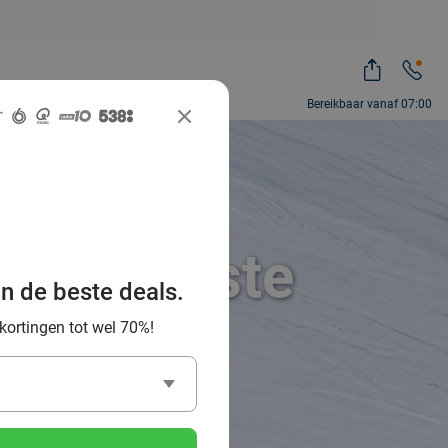
Bereikbaar vanaf 07:00
 de leukste
an de beste deals.
ibanen
 kortingen tot wel 70%!