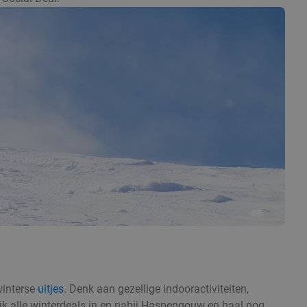
winterse
uitjes
. Denk aan gezellige indooractiviteiten,
ijk alle winterdeals in en nabij Haspengouw en haal nog