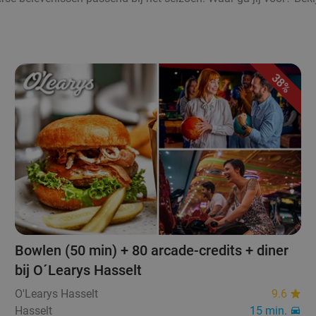
38%
Bowlen (50 min) + 80 arcade-credits + diner
bij O´Learys Hasselt
O'Learys Hasselt
9.6
Hasselt
15 min.