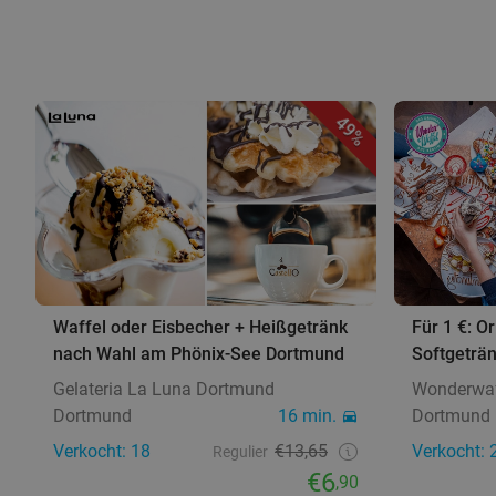
49%
Waffel oder Eisbecher + Heißgetränk
Für 1 €: O
nach Wahl am Phönix-See Dortmund
Softgeträ
Gelateria La Luna Dortmund
Wonderwaf
Dortmund
16 min.
Dortmund
Verkocht: 18
€13,65
Verkocht: 
Regulier
€6
,90