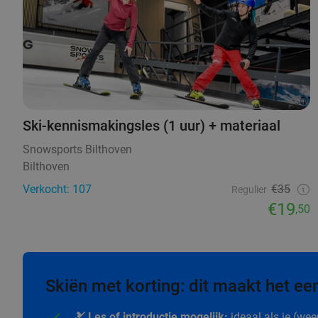
Ski-kennismakingsles (1 uur) + materiaal
Snowsports Bilthoven
Bilthoven
Verkocht: 107
€35
Regulier
€19
,50
Skiën met korting: dit maakt het een
🎿 Les of introductie mogelijk:
ideaal als je (wee