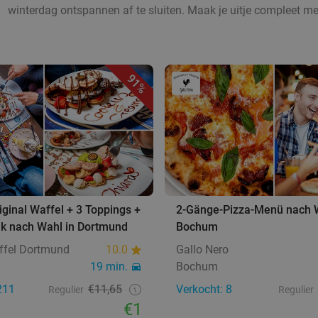
winterdag ontspannen af te sluiten. Maak je uitje compleet m
91%
riginal Waffel + 3 Toppings +
2-Gänge-Pizza-Menü nach W
nk nach Wahl in Dortmund
Bochum
fel Dortmund
10.0
Gallo Nero
19 min.
Bochum
211
€11,65
Verkocht: 8
Regulier
Regulier
€1