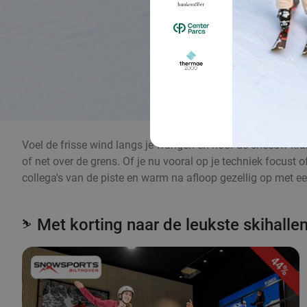
Voel de frisse wind langs je wangen en hoor de sneeuw kraken
of net over de grens. Of je nu vooral op je techniek focust o
collega's van de piste en warm na afloop gezellig op met ee
Met korting naar de leukste skihalle
⛷️
44%