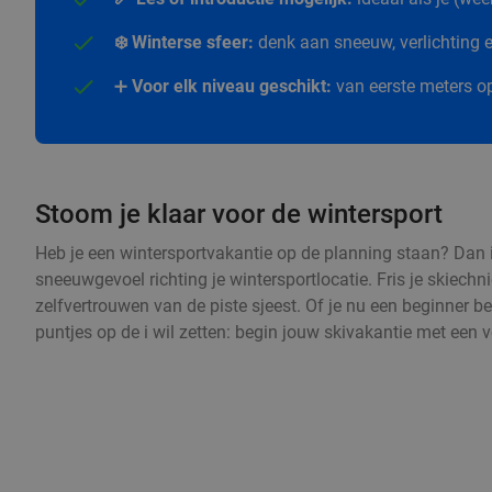
❄️ Winterse sfeer:
denk aan sneeuw, verlichting en
➕
Voor elk niveau geschikt:
van eerste meters op
Stoom je klaar voor de wintersport
Heb je een wintersportvakantie op de planning staan? Dan i
sneeuwgevoel richting je wintersportlocatie. Fris je skiechn
zelfvertrouwen van de piste sjeest. Of je nu een beginner be
puntjes op de i wil zetten: begin jouw skivakantie met een 