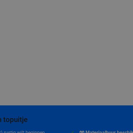
 topuitje
r) rustig wilt beginnen.
🧤 Materiaalhuur beschi