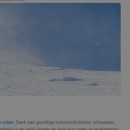
se
uitjes
. Denk aan gezellige indooractiviteiten, schaatsen,
erdeals in en nabij Hagen en haal nog meer uit je winterdag.