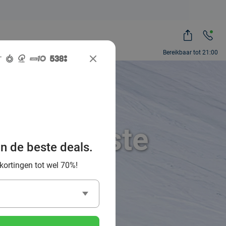
Bereikbaar tot 21:00
 de leukste
an de beste deals.
ibanen
 kortingen tot wel 70%!