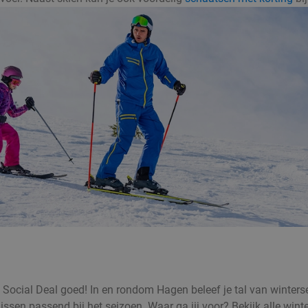
ij Social Deal goed! In en rondom Hagen beleef je tal van winter
ssen passend bij het seizoen. Waar ga jij voor? Bekijk alle wint