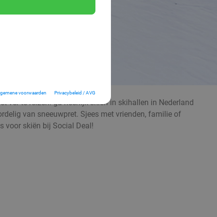
lgemene voorwaarden
Privacybeleid / AVG
 ver te reizen: ga heerlijk skiën in skihallen in Nederland
voordelig van sneeuwpret. Sjees met vrienden, familie of
 voor skiën bij Social Deal!