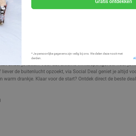
Gratis ontdekken
Bij mij in de buurt
* Je persoonlijke gegevens zijn veilig bij ons. We delen deze nooit met
derden.
A
 onder je latten. Voor dat ultieme wintersportgevoel hoef je niet
f liever de buitenlucht opzoekt, via Social Deal geniet je altijd 
n warm drankje. Klaar voor de start? Ontdek direct de beste deals
n