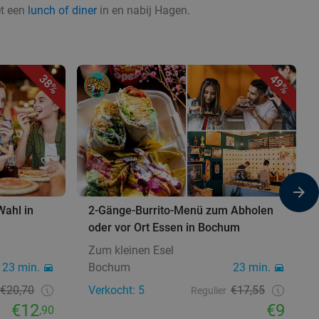
et een
lunch of diner
in en nabij Hagen.
38%
49%
ahl in
2-Gänge-Burrito-Menü zum Abholen
oder vor Ort Essen in Bochum
Zum kleinen Esel
23 min.
Bochum
23 min.
€20,70
Verkocht: 5
€17,55
Regulier
€12
€9
,90