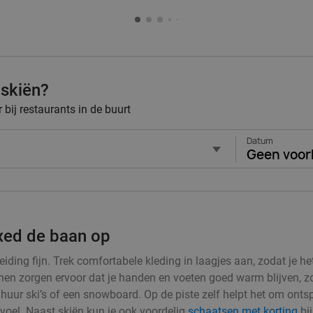
 skiën?
bij restaurants in de buurt
Datum
Geen voor
axed de baan op
iding fijn. Trek comfortabele kleding in laagjes aan, zodat je he
 zorgen ervoor dat je handen en voeten goed warm blijven, zodat
en huur ski’s of een snowboard. Op de piste zelf helpt het om ont
evoel. Naast skiën kun je ook voordelig
schaatsen met korting
bij