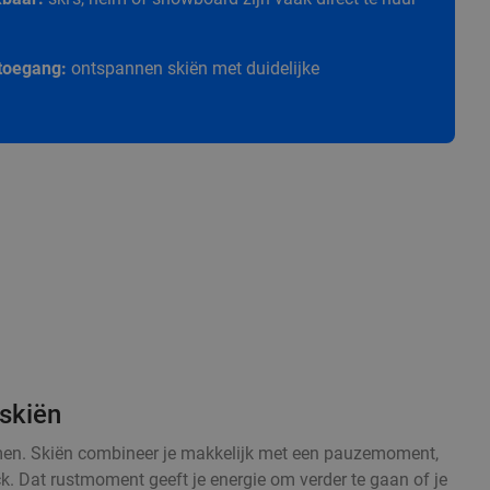
e toegang:
ontspannen skiën met duidelijke
skiën
armen. Skiën combineer je makkelijk met een pauzemoment,
ck. Dat rustmoment geeft je energie om verder te gaan of je