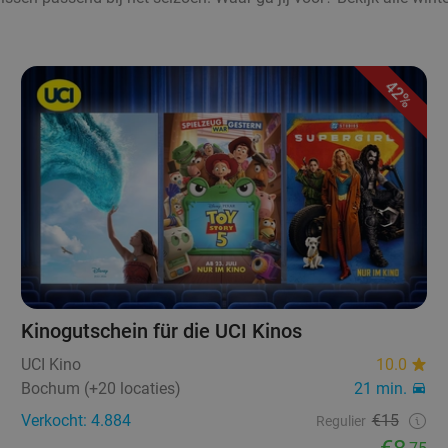
42%
Kinogutschein für die UCI Kinos
UCI Kino
10.0
Bochum (+20 locaties)
21 min.
Verkocht: 4.884
€15
Regulier