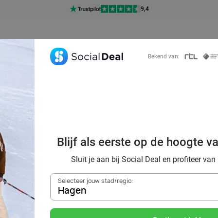
Ontdek 15.000+ deals
7 dagen per week beschikbaar
10+ miljoen leden
Bekend van:
9,4
Ontdek 15.000+ deals
 de piste? Ontdek
Blijf als eerste op de hoogte v
llen en indoor sk
Sluit je aan bij Social Deal en profiteer van
Selecteer jouw stad/regio:
Hagen
Zoek deals in de buurt van
Hagen