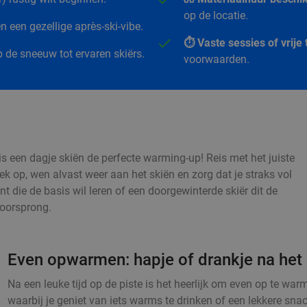
op de locatie.
 een gezellige après-ski-vibe.
⏱️ Vaste sessies of vrij
 de sneeuw tot ervaren skiërs.
voorwaarden.
s een dagje skiën de perfecte warming-up! Reis met het juiste
iek op, wen alvast weer aan het skiën en zorg dat je straks vol
nt die de basis wil leren of een doorgewinterde skiër dit de
voorsprong.
Even opwarmen: hapje of drankje na het 
Na een leuke tijd op de piste is het heerlijk om even op te w
waarbij je geniet van iets warms te drinken of een lekkere sna