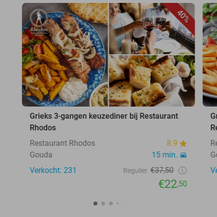
40%
Grieks 3-gangen keuzediner bij Restaurant
G
Rhodos
R
Restaurant Rhodos
8.9
R
Gouda
15 min.
G
Verkocht: 231
€37,50
V
Regulier
€22
,50