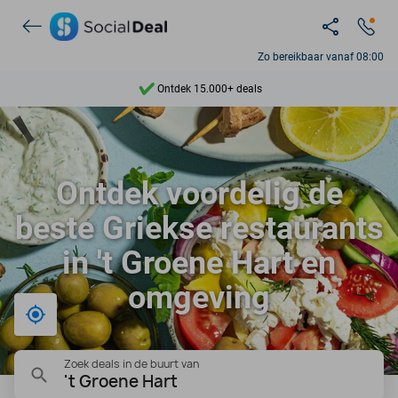
Zo bereikbaar vanaf 08:00
Ontdek 15.000+ deals
7 dagen per week beschikbaar
10+ miljoen leden
Ontdek voordelig de
9,4
beste Griekse restaurants
Ontdek 15.000+ deals
in 't Groene Hart en
omgeving
Bij mij in de buurt
Zoek deals in de buurt van
't Groene Hart