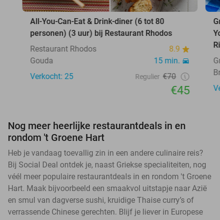
All-You-Can-Eat & Drink-diner (6 tot 80
G
personen) (3 uur) bij Restaurant Rhodos
Y
R
Restaurant Rhodos
8.9
Gouda
15 min.
G
B
Verkocht: 25
€70
Regulier
€45
V
Nog meer heerlijke restaurantdeals in en
rondom 't Groene Hart
Heb je vandaag toevallig zin in een andere culinaire reis?
Bij Social Deal ontdek je, naast Griekse specialiteiten, nog
véél meer populaire restaurantdeals in en rondom 't Groene
Hart. Maak bijvoorbeeld een smaakvol uitstapje naar Azië
en smul van dagverse sushi, kruidige Thaise curry’s of
verrassende Chinese gerechten. Blijf je liever in Europese