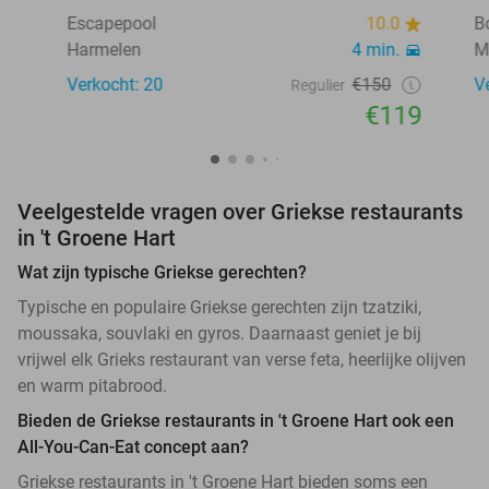
Escapepool
10.0
B
Harmelen
4 min.
M
Verkocht: 20
€150
V
Regulier
€119
Veelgestelde vragen over Griekse restaurants
in 't Groene Hart
Wat zijn typische Griekse gerechten?
Typische en populaire Griekse gerechten zijn tzatziki,
moussaka, souvlaki en gyros. Daarnaast geniet je bij
vrijwel elk Grieks restaurant van verse feta, heerlijke olijven
en warm pitabrood.
Bieden de Griekse restaurants in 't Groene Hart ook een
All-You-Can-Eat concept aan?
Griekse restaurants in 't Groene Hart bieden soms een