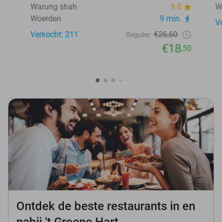
Warung shah
9.8
W
Woerden
9 min.
V
Verkocht: 211
€26,60
Regulier
€18
,50
Ontdek de beste restaurants in en