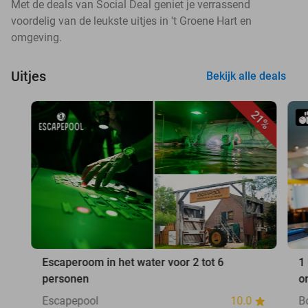
Met de deals van Social Deal geniet je verrassend
voordelig van de leukste uitjes in 't Groene Hart en
omgeving.
Uitjes
Bekijk alle deals
21%
Escaperoom in het water voor 2 tot 6
1
personen
o
Escapepool
10.0
B