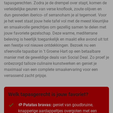
tapasgerechten. Zodra je de drempel over stapt, komen de
verleidelijke geuren van verse knoflook, zoute olijven en
dun gesneden iberico- of serranoham je al tegemoet. Voor
je het weet staat jouw hele tafel vol met de meest kleurrijke
en smaakvolle gerechtjes om gezellig samen te delen met
jouw favoriete gezelschap. Deze warme, mediterrane
beleving is heerlijk toegankelijk en maakt elke avond uit tot
een feestje vol nieuwe ontdekkingen. Bezoek nu een
sfeervolle tapasbar in 't Groene Hart op een betaalbare
manier met de geweldige deals van Social Deal. Zo proef je
onbezorgd talloze culinaire kunstwerken en geniet je
maximaal van een complete smaakervaring voor een
verrassend zacht prijsje.
Welk tapasgerecht is jouw favoriet?
🥔 Patatas bravas:
geniet van goudbruine,
knapperige aardappeltjes overgoten met een