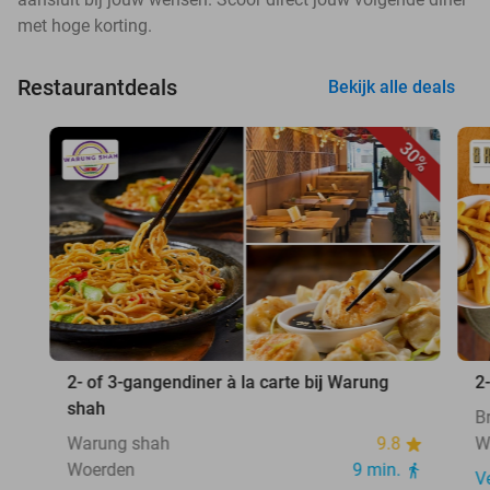
met hoge korting.
Restaurantdeals
Bekijk alle deals
30%
2- of 3-gangendiner à la carte bij Warung
2
shah
B
Warung shah
9.8
W
Woerden
9 min.
V