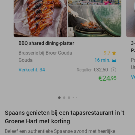
BBQ shared dining-platter
3
P
Brasserie bij Broer Gouda
9.7
Gouda
16 min.
P
U
Verkocht: 34
€32,50
Regulier
€24
V
,95
Spaans genieten bij een tapasrestaurant in 't
Groene Hart met korting
Beleef een authentieke Spaanse avond met heerlijke