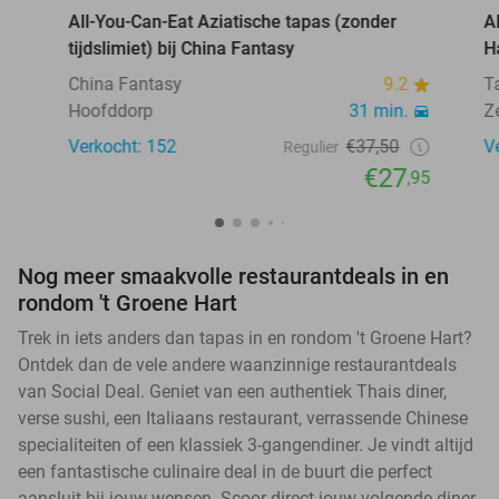
All-You-Can-Eat Aziatische tapas (zonder
A
tijdslimiet) bij China Fantasy
H
China Fantasy
9.2
T
Hoofddorp
31 min.
Z
Verkocht: 152
€37,50
V
Regulier
€27
,95
Nog meer smaakvolle restaurantdeals in en
rondom 't Groene Hart
Trek in iets anders dan tapas in en rondom 't Groene Hart?
Ontdek dan de vele andere waanzinnige restaurantdeals
van Social Deal. Geniet van een authentiek Thais diner,
verse sushi, een Italiaans restaurant, verrassende Chinese
specialiteiten of een klassiek 3-gangendiner. Je vindt altijd
een fantastische culinaire deal in de buurt die perfect
aansluit bij jouw wensen. Scoor direct jouw volgende diner