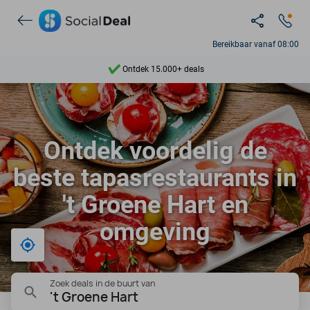
Bereikbaar vanaf 08:00
Ontdek 15.000+ deals
7 dagen per week beschikbaar
10+ miljoen leden
Ontdek voordelig de
9,4
beste tapasrestaurants in
Ontdek 15.000+ deals
't Groene Hart en
omgeving
Bij mij in de buurt
Zoek deals in de buurt van
't Groene Hart