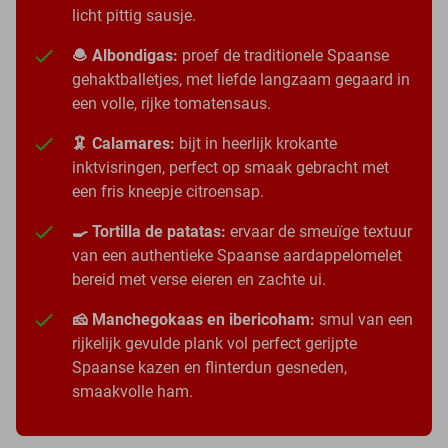
licht pittig sausje.
🧆 Albondigas:
proef de traditionele Spaanse
gehaktballetjes, met liefde langzaam gegaard in
een volle, rijke tomatensaus.
🦑 Calamares:
bijt in heerlijk krokante
inktvisringen, perfect op smaak gebracht met
een fris kneepje citroensap.
🍳 Tortilla de patatas:
ervaar de smeuïge textuur
van een authentieke Spaanse aardappelomelet
bereid met verse eieren en zachte ui.
🧀 Manchegokaas en ibericoham:
smul van een
rijkelijk gevulde plank vol perfect gerijpte
Spaanse kazen en flinterdun gesneden,
smaakvolle ham.