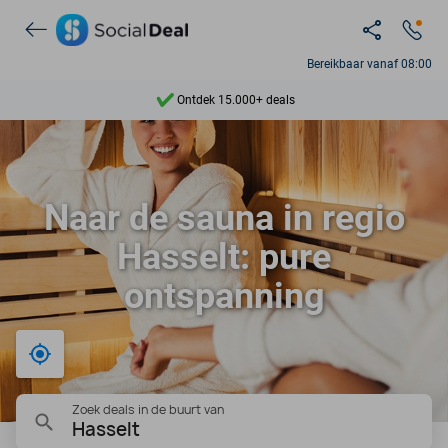
Bereikbaar vanaf 08:00
Ontdek 15.000+ deals
7 dagen per week beschikbaar
10+ miljoen leden
Naar de sauna in regio
9,4
Hasselt: pure
Ontdek 15.000+ deals
ontspanning
Bij mij in de buurt
Zoek deals in de buurt van
Hasselt