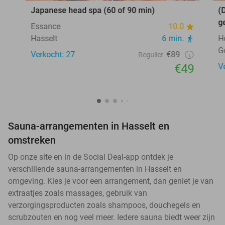
Japanese head spa (60 of 90 min)
(
g
Essance
10.0
Hasselt
6 min.
H
G
Verkocht: 27
€89
Regulier
€49
V
Sauna-arrangementen in Hasselt en
omstreken
Op onze site en in de Social Deal-app ontdek je
verschillende sauna-arrangementen in Hasselt en
omgeving. Kies je voor een arrangement, dan geniet je van
extraatjes zoals massages, gebruik van
verzorgingsproducten zoals shampoos, douchegels en
scrubzouten en nog veel meer. Iedere sauna biedt weer zijn