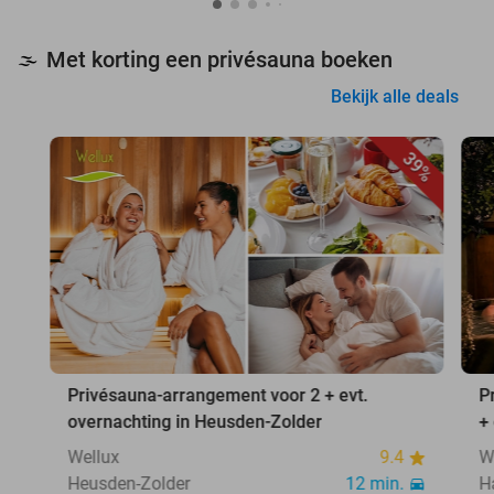
Met korting een privésauna boeken
🌫️
Bekijk alle deals
39%
Privésauna-arrangement voor 2 + evt.
P
overnachting in Heusden-Zolder
+
Wellux
9.4
W
Heusden-Zolder
12 min.
H