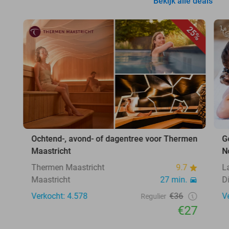
Bekijk alle deals
25%
Ochtend-, avond- of dagentree voor Thermen
G
Maastricht
N
Thermen Maastricht
9.7
L
Maastricht
27 min.
D
Verkocht: 4.578
€36
V
Regulier
€27