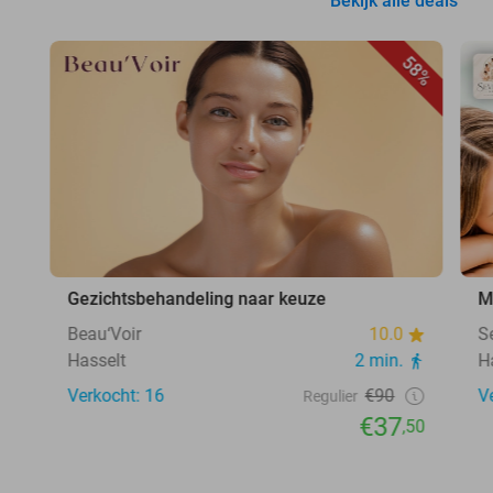
Bekijk alle deals
58%
Gezichtsbehandeling naar keuze
M
Beau‘Voir
10.0
S
Hasselt
2 min.
H
Verkocht: 16
€90
V
Regulier
€37
,50