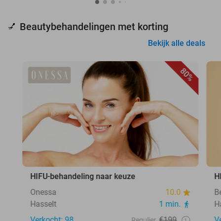
Beautybehandelingen met korting
💅
Bekijk alle deals
80%
HIFU-behandeling naar keuze
H
Onessa
10.0
B
Hasselt
1 min.
H
Verkocht: 98
€199
V
Regulier