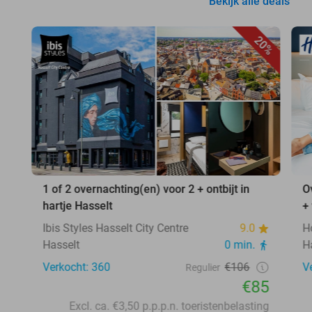
Bekijk alle deals
20%
1 of 2 overnachting(en) voor 2 + ontbijt in
O
hartje Hasselt
+
Ibis Styles Hasselt City Centre
9.0
H
Hasselt
0 min.
H
Verkocht: 360
€106
V
Regulier
€85
Excl. ca. €3,50 p.p.p.n. toeristenbelasting