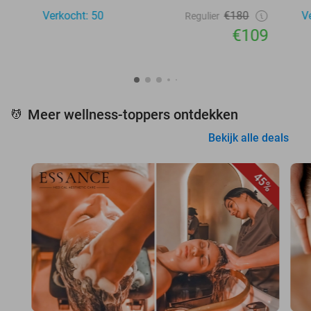
Verkocht: 50
€180
V
Regulier
€109
Meer wellness-toppers ontdekken
💆
Bekijk alle deals
45%