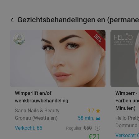
Gezichtsbehandelingen en (perman
💄
58%
Wimperlift en/of
Wimpern- u
wenkbrauwbehandeling
Färben un
Minuten)
Sana Nails & Beauty
9.7
Gronau (Westfalen)
58 min.
Hello Pret
Dortmund
Verkocht: 65
€50
Regulier
€21
Verkocht: 