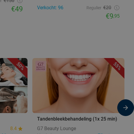
€150
r
€49
Verkocht: 96
€20
Regulier
€9
,95
50%
55%
Tandenbleekbehandeling (1x 25 min)
8.4
G7 Beauty Lounge