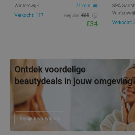
Winterswijk
71 min.
SPA Sansh
Winterswij
Verkocht: 117
€65
Regulier
€34
Verkocht: 
Ontdek voordelige
beautydeals in jouw omgeving
Bekijk beautydeals