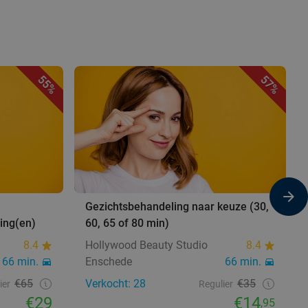
55%
57%
Gezichtsbehandeling naar keuze (30,
ing(en)
60, 65 of 80 min)
8.4
Hollywood Beauty Studio
8.4
66 min.
Enschede
66 min.
€65
Verkocht: 28
€35
ier
Regulier
€29
€14
,95