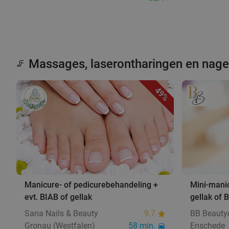
Massages, laserontharingen en nag
🦵
49%
Manicure- of pedicurebehandeling +
Mini-mani
evt. BIAB of gellak
gellak of 
Sana Nails & Beauty
9.7
BB Beauty
Gronau (Westfalen)
58 min.
Enschede