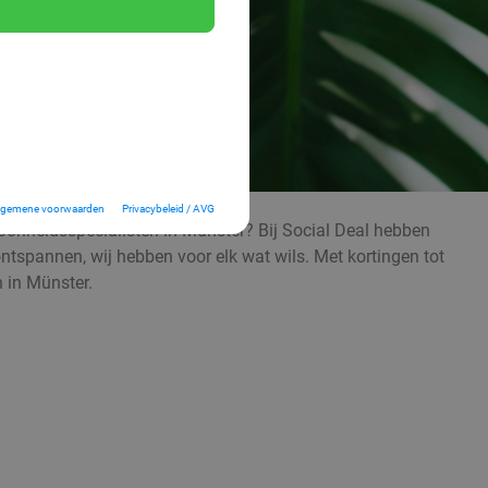
lgemene voorwaarden
Privacybeleid / AVG
onheidsspecialisten in Münster? Bij Social Deal hebben
ontspannen, wij hebben voor elk wat wils. Met kortingen tot
 in Münster.