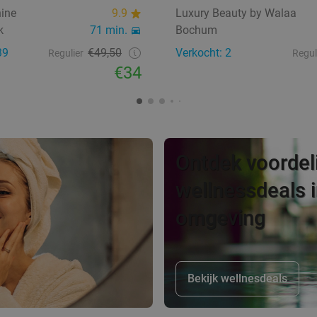
ine
9.9
Luxury Beauty by Walaa
k
71 min.
Bochum
39
€49,50
Verkocht: 2
Regulier
Regul
€34
Ontdek voordel
wellnessdeals 
omgeving
Bekijk wellnesdeals