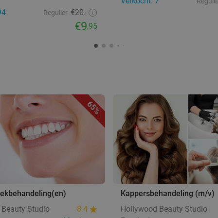
Verkocht: 7
Regulie
94
€20
Regulier
€9
,95
65%
ekbehandeling(en)
Kappersbehandeling (m/v)
 Beauty Studio
8.4
Hollywood Beauty Studio