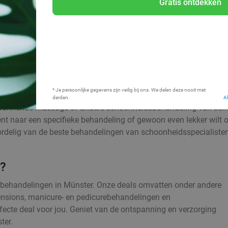
Gratis ontdekken
Bij mij in de buurt
* Je persoonlijke gegevens zijn veilig bij ons. We delen deze nooit met
derden.
A
ntspannende massage of andere schoonheidsbehandeling van scho
ent naar een specifieke behandeling of gewoon even lekker wilt 
oordelig van de beste behandelingen van schoonheidsspecialisten
e?
dsbehandelingen in Münster. Onze deals omvatten onder andere
ensions, manicure- en pedicurebehandelingen en
fecte deal voor jou. Geniet van de ontspanning en verzorging
ter.