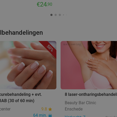
€24
,90
elbehandelingen
50%
curebehandeling + evt.
8 laser-ontharingsbehandel
BIAB (30 of 60 min)
Beauty Bar Clinic
center
9.8
Enschede
64 min.