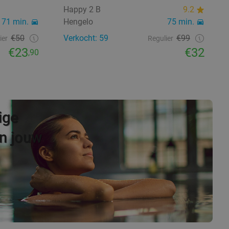
Happy 2 B
9.2
71 min.
Hengelo
75 min.
€50
Verkocht: 59
€99
ier
Regulier
€23
€32
,90
ige
in jouw