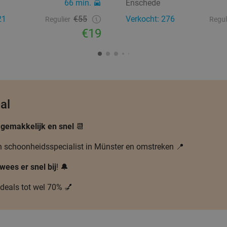
66 min.
Enschede
21
€55
Verkocht: 276
Regulier
Regul
€19
al
s
gemakkelijk en snel
📆
een schoonheidsspecialist in Münster en omstreken 📍
wees er snel bij
! 🔔
deals tot wel 70% 💅