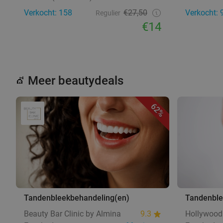
Verkocht: 158
€27,50
Verkocht: 
Regulier
€14
Meer beautydeals
💇
62%
Tandenbleekbehandeling(en)
Tandenble
Beauty Bar Clinic by Almina
9.3
Hollywood