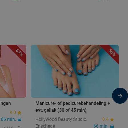
67%
50%
ingen
Manicure- of pedicurebehandeling +
evt. gellak (30 of 45 min)
9.0
66 min.
Hollywood Beauty Studio
8.4
Enschede
66 min.