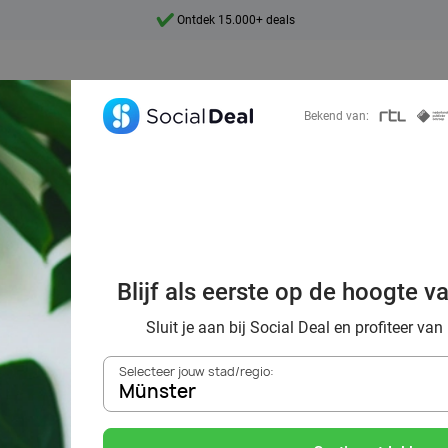
Ontdek 15.000+ deals
7 dagen per week beschikbaar
10+ miljoen leden
Bekend van:
9,4
Ontdek 15.000+ deals
sspecialisten i
beste beautydeals
Blijf als eerste op de hoogte v
Deal
Sluit je aan bij Social Deal en profiteer van
Selecteer jouw stad/regio:
Münster
Zoek deals in de buurt van
Münster