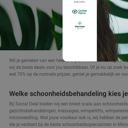
Wil je genieten van een heerlijke gezichtsbehandeling, o
wij de beste deals voor jou beschikbaar. Of je nu op zoek b
wel 70% op de normale prijzen, geniet je gemakkelijk en v
Welke schoonheidsbehandeling kies j
Bij Social Deal bieden wij een breed scala aan schoonhei
gezichtsbehandelingen, massages, wimperlifts, wimperext
microneedling. Wat jouw voorkeur ook is, wij hebben de per
die je verdient bij de beste schoonheidsspecialisten in Müns