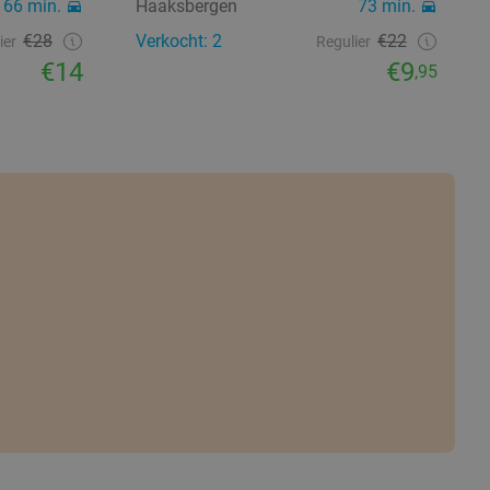
66 min.
Haaksbergen
73 min.
€28
Verkocht: 2
€22
ier
Regulier
€14
€9
,95