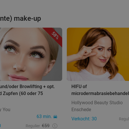
ente) make-up
58%
nd/oder Browlifting + opt.
HIFU of
d Zupfen (60 oder 75
microdermabrasiebehandel
Hollywood Beauty Studio
ty You
Enschede
63 min.
Verkocht: 30
Regul
0
€59
Regulier