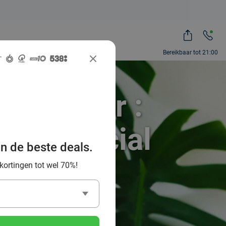
Bereikbaar tot 21:00
n Münster :
 via Social
an de beste deals.
 kortingen tot wel 70%!