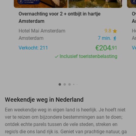
Overnachting voor 2 + ontbijt in hartje
O
Amsterdam
A
Hotel Mai Amsterdam
9.8
H
Amsterdam
7 min.
A
€204
Verkocht: 211
,91
V
Inclusief toeristenbelasting
Weekendje weg in Nederland
Een weekendje weg in eigen land is heerlijk. Je hoeft niet
ver te reizen om bijzondere bestemmingen aan te doen;
ontdek echte parels tussen de vele steden, streken en
regio’s die ons land rijk is. Geniet van prachtige natuur, ga