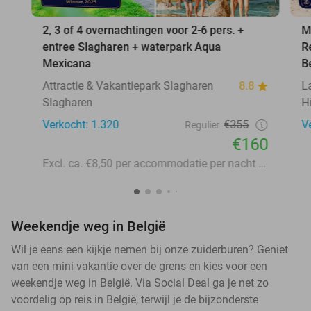
2, 3 of 4 overnachtingen voor 2-6 pers. +
M
entree Slagharen + waterpark Aqua
R
Mexicana
B
Attractie & Vakantiepark Slagharen
8.8
L
Slagharen
H
Verkocht: 1.320
€355
V
Regulier
€160
Excl. ca. €8,50 per accommodatie per nacht aan lokale heffingen
Weekendje weg in België
Wil je eens een kijkje nemen bij onze zuiderburen? Geniet
van een mini-vakantie over de grens en kies voor een
weekendje weg in België. Via Social Deal ga je net zo
voordelig op reis in België, terwijl je de bijzonderste