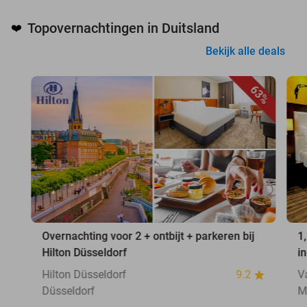
Topovernachtingen in Duitsland
❤️
Bekijk alle deals
63%
Overnachting voor 2 + ontbijt + parkeren bij
1
Hilton Düsseldorf
i
Hilton Düsseldorf
9.2
V
Düsseldorf
M