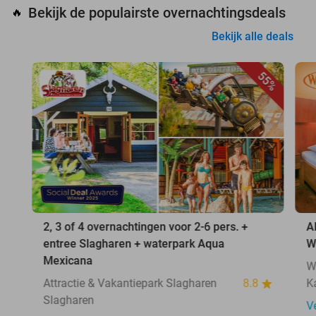
Bekijk de populairste overnachtingsdeals
🔥
Bekijk alle deals
55%
2, 3 of 4 overnachtingen voor 2-6 pers. +
A
entree Slagharen + waterpark Aqua
W
Mexicana
W
Attractie & Vakantiepark Slagharen
8.8
K
Slagharen
V