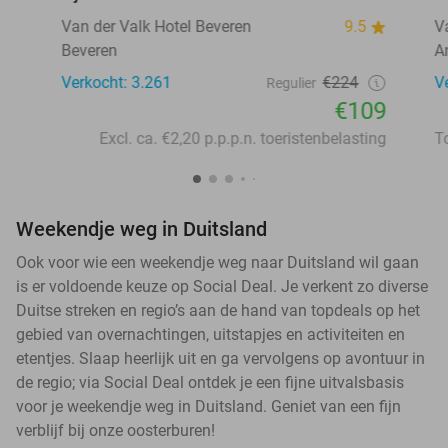
Van der Valk Hotel Beveren
9.5
V
Beveren
A
Verkocht: 3.261
€224
V
Regulier
€109
Excl. ca. €2,20 p.p.p.n. toeristenbelasting
Weekendje weg in Duitsland
Ook voor wie een weekendje weg naar Duitsland wil gaan
is er voldoende keuze op Social Deal. Je verkent zo diverse
Duitse streken en regio’s aan de hand van topdeals op het
gebied van overnachtingen, uitstapjes en activiteiten en
etentjes. Slaap heerlijk uit en ga vervolgens op avontuur in
de regio; via Social Deal ontdek je een fijne uitvalsbasis
voor je weekendje weg in Duitsland. Geniet van een fijn
verblijf bij onze oosterburen!