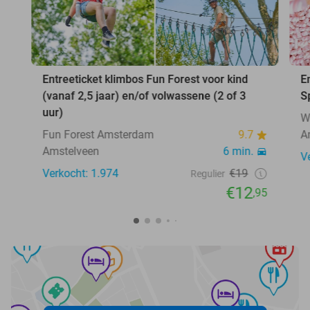
Entreeticket klimbos Fun Forest voor kind
E
(vanaf 2,5 jaar) en/of volwassene (2 of 3
S
uur)
W
Fun Forest Amsterdam
9.7
A
Amstelveen
6 min.
V
Verkocht: 1.974
€19
Regulier
€12
,95