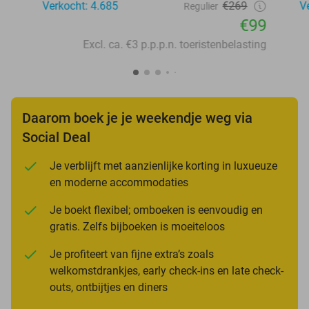
Verkocht: 4.685
€269
V
Regulier
€99
Excl. ca. €3 p.p.p.n. toeristenbelasting
Daarom boek je je weekendje weg via
Social Deal
Je verblijft met aanzienlijke korting in luxueuze
en moderne accommodaties
Je boekt flexibel; omboeken is eenvoudig en
gratis. Zelfs bijboeken is moeiteloos
Je profiteert van fijne extra’s zoals
welkomstdrankjes, early check-ins en late check-
outs, ontbijtjes en diners