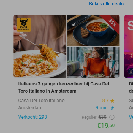
Bekijk alle deals
35%
Italiaans 3-gangen keuzediner bij Casa Del
D
Toro Italiano in Amsterdam
d
Casa Del Toro Italiano
8.7
S
Amsterdam
9 min.
A
Verkocht: 293
€30
V
Regulier
€19
,50