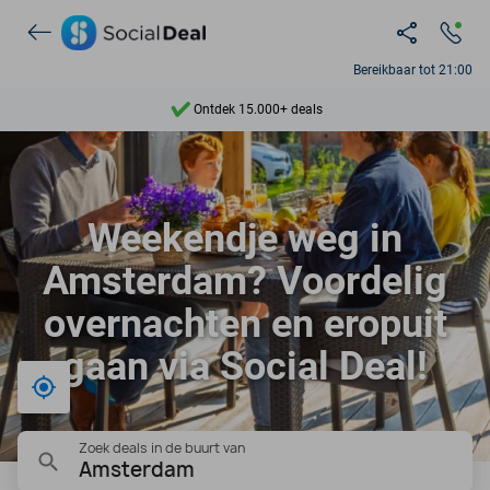
Bereikbaar tot 21:00
Ontdek 15.000+ deals
7 dagen per week beschikbaar
10+ miljoen leden
9,4
Weekendje weg in
Ontdek 15.000+ deals
Amsterdam? Voordelig
overnachten en eropuit
gaan via Social Deal!
Bij mij in de buurt
Zoek deals in de buurt van
Amsterdam