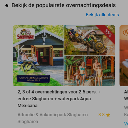
Bekijk de populairste overnachtingsdeals
🔥
Bekijk alle deals
55%
2, 3 of 4 overnachtingen voor 2-6 pers. +
A
entree Slagharen + waterpark Aqua
W
Mexicana
W
Attractie & Vakantiepark Slagharen
8.8
K
Slagharen
V