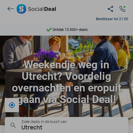
Bereikbaar tot 21:00
Ontdek 15.000+ deals
7 dagen per week beschikbaar
10+ miljoen leden
9,4
Weekendje weg in
Ontdek 15.000+ deals
Utrecht? Voordelig
overnachten en eropuit
gaan via Social Deal!
Bij mij in de buurt
Zoek deals in de buurt van
Utrecht