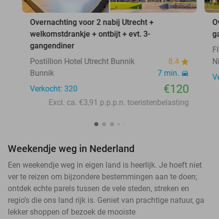
Overnachting voor 2 nabij Utrecht +
O
welkomstdrankje + ontbijt + evt. 3-
g
gangendiner
F
Postillion Hotel Utrecht Bunnik
8.4
N
Bunnik
7 min.
V
€120
Verkocht: 320
Excl. ca. €3,91 p.p.p.n. toeristenbelasting
Weekendje weg in Nederland
Een weekendje weg in eigen land is heerlijk. Je hoeft niet
ver te reizen om bijzondere bestemmingen aan te doen;
ontdek echte parels tussen de vele steden, streken en
regio’s die ons land rijk is. Geniet van prachtige natuur, ga
lekker shoppen of bezoek de mooiste