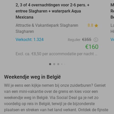
2, 3 of 4 overnachtingen voor 2-6 pers. +
M
entree Slagharen + waterpark Aqua
R
Mexicana
B
Attractie & Vakantiepark Slagharen
8.8
L
Slagharen
H
Verkocht: 1.324
€355
V
Regulier
€160
Excl. ca. €8,50 per accommodatie per nacht aan lokale heffingen
Weekendje weg in België
Wil je eens een kijkje nemen bij onze zuiderburen? Geniet
van een mini-vakantie over de grens en kies voor een
weekendje weg in België. Via Social Deal ga je net zo
voordelig op reis in België, terwijl je de bijzonderste
plaatsen en streken van het land verkent. Ontdek de fijnste