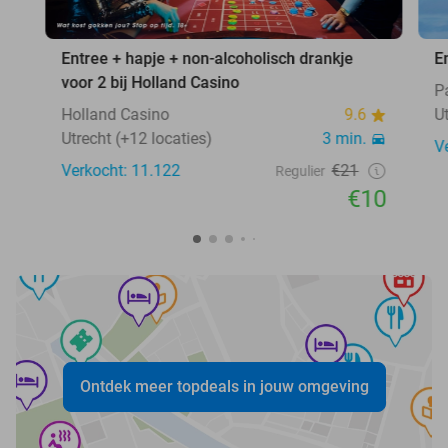
Entree + hapje + non-alcoholisch drankje
E
voor 2 bij Holland Casino
P
Holland Casino
9.6
U
Utrecht (+12 locaties)
3 min.
V
Verkocht: 11.122
€21
Regulier
€10
Ontdek meer topdeals in jouw omgeving