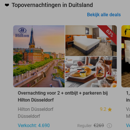
Topovernachtingen in Duitsland
❤️
Bekijk alle deals
63%
Overnachting voor 2 + ontbijt + parkeren bij
1
Hilton Düsseldorf
i
Hilton Düsseldorf
9.2
V
Düsseldorf
M
Verkocht: 4.690
€269
V
Regulier