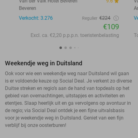
Van der Valk Hotel Beveren
9.6
V
Beveren
A
Verkocht: 3.276
€224
V
Regulier
€109
Excl. ca. €2,20 p.p.p.n. toeristenbelasting
Weekendje weg in Duitsland
Ook voor wie een weekendje weg naar Duitsland wil gaan
is er voldoende keuze op Social Deal. Je verkent zo diverse
Duitse streken en regio’s aan de hand van topdeals op het
gebied van overnachtingen, uitstapjes en activiteiten en
etentjes. Slaap heerlijk uit en ga vervolgens op avontuur in
de regio; via Social Deal ontdek je een fijne uitvalsbasis
voor je weekendje weg in Duitsland. Geniet van een fijn
verblijf bij onze oosterburen!