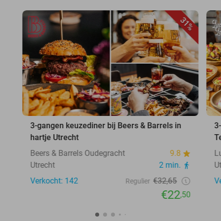
31%
3-gangen keuzediner bij Beers & Barrels in
3
hartje Utrecht
T
Beers & Barrels Oudegracht
9.8
L
Utrecht
2 min.
U
Verkocht: 142
€32,65
V
Regulier
€22
,50