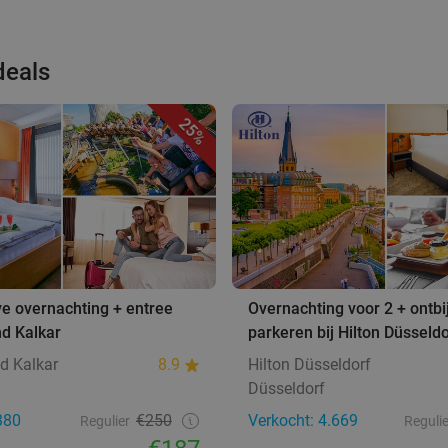
deals
25%
ive overnachting + entree
Overnachting voor 2 + ontbij
d Kalkar
parkeren bij Hilton Düsseldo
d Kalkar
8.9
Hilton Düsseldorf
Düsseldorf
380
€250
Verkocht: 4.669
Regulier
Regulie