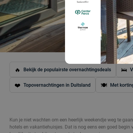
🔥
🛌
Bekijk de populairste overnachtingsdeals
V
❤️
🍽️
Topovernachtingen in Duitsland
Met kortin
Kun je niet wachten om een heerlijk weekendje weg te gaan? 
hotels en vakantiehuisjes. Dat is nog eens een goed begin v