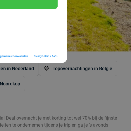
lgemene voorwaarden
Privacybeleid / AVG
💛
en in Nederland
Topovernachtingen in België
o Noordkop
l Deal overnacht je met korting tot wel 70% bij de fijnste
iten te ondernemen tijdens je trip en ga je ‘s avonds