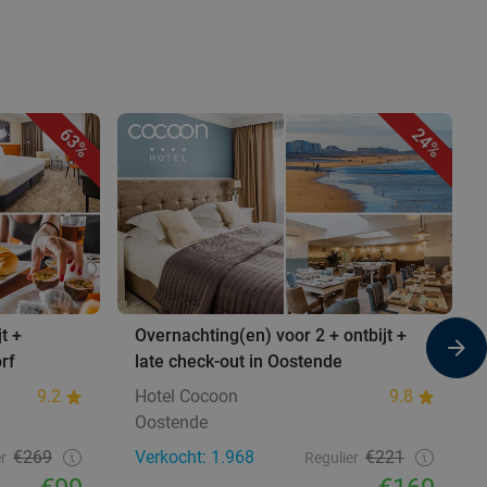
63%
24%
t +
Overnachting(en) voor 2 + ontbijt +
rf
late check-out in Oostende
9.2
Hotel Cocoon
9.8
Oostende
€269
Verkocht: 1.968
€221
r
Regulier