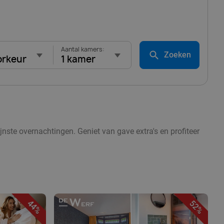
Aantal kamers:
Zoeken
orkeur
1 kamer
jnste overnachtingen. Geniet van gave extra's en profiteer
44%
52%