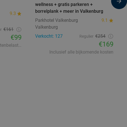
wellness + gratis parkeren +
borrelplank + meer in Valkenburg
9.3
Parkhotel Valkenburg
9.1
Valkenburg
€161
r
€99
Verkocht: 127
€254
Regulier
€169
Excl. ca. €2,50 p.p.p.n. toeristenbelasting
Inclusief alle bijkomende kosten