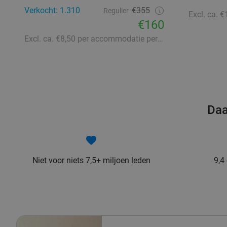
Verkocht: 1.310
€355
Regulier
€160
Excl. ca. €8,50 per accommodatie per nacht aan lokale heffingen
Daa
Niet voor niets 7,5+ miljoen leden
9,4