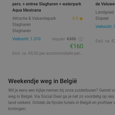
pers. + entree Slagharen + waterpark
de Veluwe
Aqua Mexicana
Landgoed
Attractie & Vakantiepark
8.8
Elspeet
Slagharen
Verkocht: 
Slagharen
Verkocht: 1.310
€355
Regulier
€160
Excl. ca. €8,50 per accommodatie per nacht aan lokale heffingen
Weekendje weg in België
Wil je eens een kijkje nemen bij onze zuiderburen? Geniet 
weg in België. Via Social Deal ga je net zo voordelig op reis 
land verkent. Ontdek de fijnste hotels in België en profitee
kortingen: