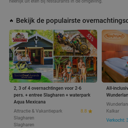
heerlijk uit eten bij restaurants in de omgeving.
Bekijk de populairste overnachtings
🔥
55%
2, 3 of 4 overnachtingen voor 2-6
All-inclus
pers. + entree Slagharen + waterpark
Wunderlan
Aqua Mexicana
Wunderlan
Attractie & Vakantiepark
8.8
Kalkar
Slagharen
Verkocht: 
Slagharen