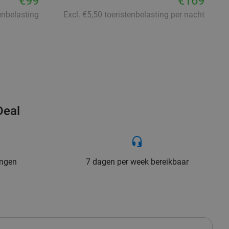
€99
€169
tenbelasting
Excl. €5,50 toeristenbelasting per nacht
Deal
ingen
7 dagen per week bereikbaar