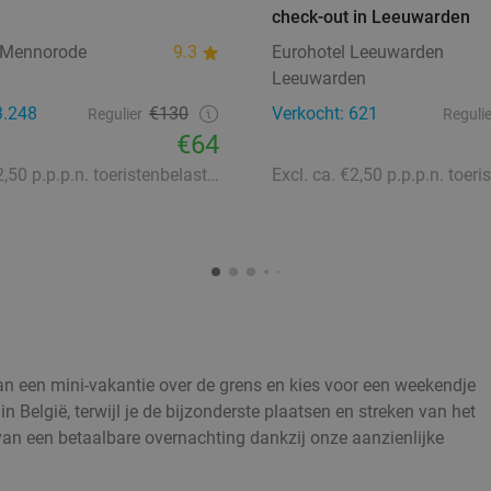
check-out in Leeuwarden
 Mennorode
9.3
Eurohotel Leeuwarden
Leeuwarden
3.248
€130
Verkocht: 621
Regulier
Regulie
€64
Excl. ca. €2,50 p.p.p.n. toeristenbelasting
van een mini-vakantie over de grens en kies voor een weekendje
in België, terwijl je de bijzonderste plaatsen en streken van het
r van een betaalbare overnachting dankzij onze aanzienlijke