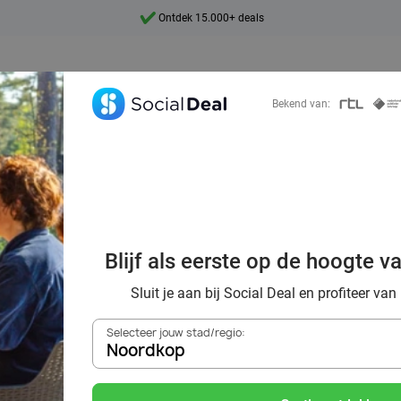
Ontdek 15.000+ deals
7 dagen per week beschikbaar
10+ miljoen leden
Bekend van:
9,4
Ontdek 15.000+ deals
ndje weg in Noo
overnachten en e
Blijf als eerste op de hoogte v
via Social Deal!
Sluit je aan bij Social Deal en profiteer van
Selecteer jouw stad/regio:
Noordkop
Zoek deals in de buurt van
Noordkop