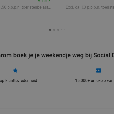
€187
Excl. ca. €1,50 p.p.p.n. toeristenbelasting
Excl. ca. €3 p.p.p.n. toeris
rom boek je je weekendje weg bij Social 
 op klanttevredenheid
15.000+ unieke ervar