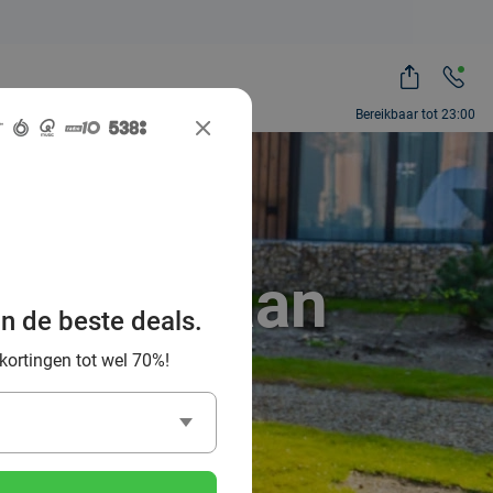
Bereikbaar tot 23:00
rdkop?
ropuit gaan
an de beste deals.
 kortingen tot wel 70%!