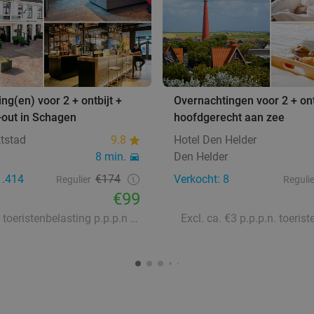
ng(en) voor 2 + ontbijt +
Overnachtingen voor 2 + ontb
-out in Schagen
hoofdgerecht aan zee
tstad
9.8
Hotel Den Helder
8 min.
Den Helder
1.414
€174
Verkocht: 8
Regulier
Regulie
€99
Excl. €2,33 toeristenbelasting p.p.p.n en €1,42 administratiekosten p.p.p.n
Excl. ca. €3 p.p.p.n. toeris