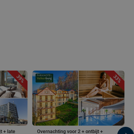
39%
33%
t + late
Overnachting voor 2 + ontbijt +