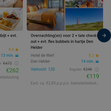
ijt + evt.
Overnachting(en) voor 2 + late check-
out + evt. fles bubbels in hartje Den
Helder
8.4
13 min.
Hotel de Werf
8.2
Den Helder
14 min.
€472
r
€262
Verkocht: 120
€246
Regulier
€119
tenbelasting
Excl. ca. €2,85 p.p.p.n. toeristenbelasting