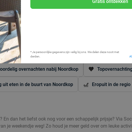
Gratis ontdekken
Bij mij in de buurt
* Je persoonlijke gegevens zijn veilig bij ons. We delen deze nooit met
derden.
A
🧡
oordelig overnachten nabij Noordkop
Topovernachting
🎢
g uit eten in de buurt van Noordkop
Eropuit in de regi
En dan het liefst ook nog voor een schappelijk prijsje? Via Socia
an je weekendje weg! Zo houd je meer geld over om leuke activite