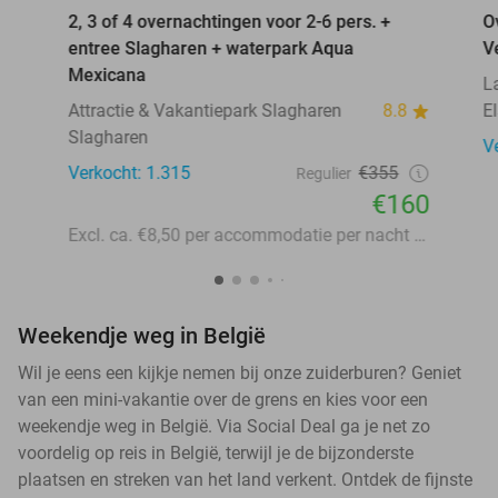
2, 3 of 4 overnachtingen voor 2-6 pers. +
O
entree Slagharen + waterpark Aqua
V
Mexicana
L
Attractie & Vakantiepark Slagharen
8.8
E
Slagharen
V
Verkocht: 1.315
€355
Regulier
€160
Excl. ca. €8,50 per accommodatie per nacht aan lokale heffingen
Weekendje weg in België
Wil je eens een kijkje nemen bij onze zuiderburen? Geniet
van een mini-vakantie over de grens en kies voor een
weekendje weg in België. Via Social Deal ga je net zo
voordelig op reis in België, terwijl je de bijzonderste
plaatsen en streken van het land verkent. Ontdek de fijnste