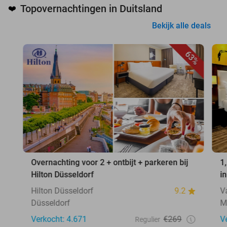
Topovernachtingen in Duitsland
❤️
Bekijk alle deals
63%
Overnachting voor 2 + ontbijt + parkeren bij
1
Hilton Düsseldorf
i
Hilton Düsseldorf
9.2
V
Düsseldorf
M
Verkocht: 4.671
€269
V
Regulier