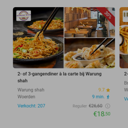
30%
2- of 3-gangendiner à la carte bij Warung
2
shah
B
Warung shah
9.7
W
Woerden
9 min.
V
Verkocht: 207
€26,60
Regulier
€18
,50