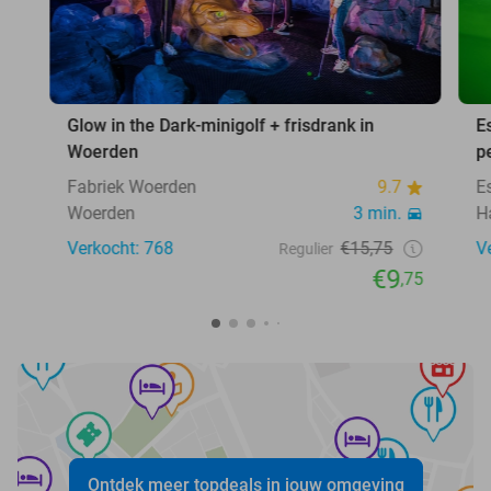
Glow in the Dark-minigolf + frisdrank in
E
Woerden
p
Fabriek Woerden
9.7
E
Woerden
3 min.
H
Verkocht: 768
€15,75
V
Regulier
€9
,75
Ontdek meer topdeals in jouw omgeving