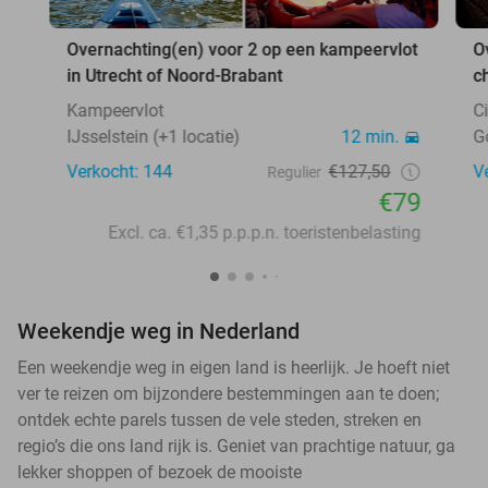
Overnachting(en) voor 2 op een kampeervlot
O
in Utrecht of Noord-Brabant
c
Kampeervlot
C
IJsselstein (+1 locatie)
12 min.
G
Verkocht: 144
€127,50
V
Regulier
€79
Excl. ca. €1,35 p.p.p.n. toeristenbelasting
Weekendje weg in Nederland
Een weekendje weg in eigen land is heerlijk. Je hoeft niet
ver te reizen om bijzondere bestemmingen aan te doen;
ontdek echte parels tussen de vele steden, streken en
regio’s die ons land rijk is. Geniet van prachtige natuur, ga
lekker shoppen of bezoek de mooiste