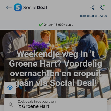
Bereikbaar tot 23:00
Ontdek 15.000+ deals
7 dagen per week beschikbaar
10+ miljoen leden
Weekendje weg in 't
9,4
Groene Hart? Voordelig
Ontdek 15.000+ deals
overnachten en eropuit
gaan via Social Deal!
Bij mij in de buurt
Zoek deals in de buurt van
't Groene Hart