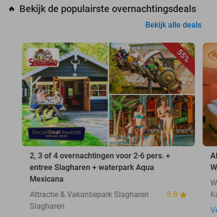
Bekijk de populairste overnachtingsdeals
🔥
Bekijk alle deals
55%
2, 3 of 4 overnachtingen voor 2-6 pers. +
A
entree Slagharen + waterpark Aqua
W
Mexicana
W
Attractie & Vakantiepark Slagharen
8.8
K
Slagharen
V