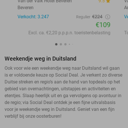
Van der Valk Hotel Beveren
9.5
V
Beveren
A
Verkocht: 3.247
€224
V
Regulier
€109
Excl. ca. €2,20 p.p.p.n. toeristenbelasting
Weekendje weg in Duitsland
Ook voor wie een weekendje weg naar Duitsland wil gaan
is er voldoende keuze op Social Deal. Je verkent zo diverse
Duitse streken en regio’s aan de hand van topdeals op het
gebied van overnachtingen, uitstapjes en activiteiten en
etentjes. Slaap heerlijk uit en ga vervolgens op avontuur in
de regio; via Social Deal ontdek je een fijne uitvalsbasis
voor je weekendje weg in Duitsland. Geniet van een fijn
verblijf bij onze oosterburen!