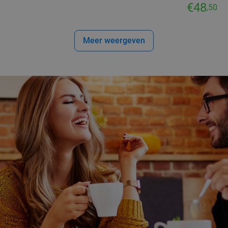
€48
,50
Meer weergeven