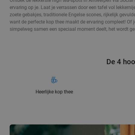
Ontdek de lekkerste high tea-spots in Antwerpen via Social 
ervaring op je. Laat je verrassen door een tafel vol lekker
zoete gebakjes, traditionele Engelse scones, rijkelijk gevuld
want de perfecte kop thee maakt de ervaring compleet! Of j
simpelweg samen een speciaal moment deelt, het wordt ge
De 4 hoo
Heerlijke kop thee