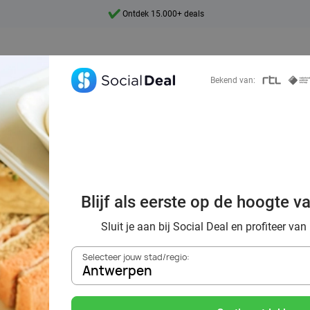
Ontdek 15.000+ deals
7 dagen per week beschikbaar
10+ miljoen leden
Bekend van:
9,4
Ontdek 15.000+ deals
 high tea’s van A
Blijf als eerste op de hoogte v
% korting via Soci
Sluit je aan bij Social Deal en profiteer van
Selecteer jouw stad/regio:
Antwerpen
Zoek deals in de buurt van
Antwerpen