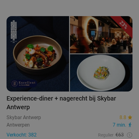
23%
Experience-diner + nagerecht bij Skybar
Antwerp
Skybar Antwerp
8.8
Antwerpen
7 min.
Verkocht: 382
€63
Regulier