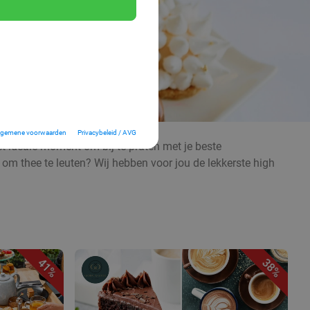
lgemene voorwaarden
Privacybeleid / AVG
et ideale moment om bij te praten met je beste
in om thee te leuten? Wij hebben voor jou de lekkerste high
41%
38%