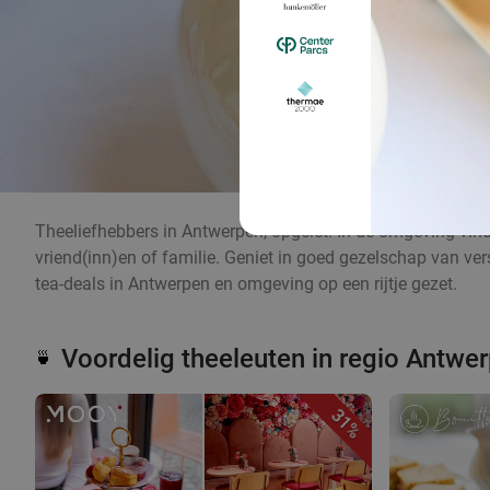
Theeliefhebbers in Antwerpen, opgelet! In de omgeving vind 
vriend(inn)en of familie. Geniet in goed gezelschap van verse
tea-deals in Antwerpen en omgeving op een rijtje gezet.
Voordelig theeleuten in regio Antwe
🍵
31%