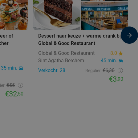
eer of
Dessert naar keuze + warme drank bij
cher
Global & Good Restaurant
Global & Good Restaurant
8.0
Sint-Agatha-Berchem
45 min.
35 min.
Verkocht: 28
€6,30
Regulier
€3
,90
€55
ier
€32
,50