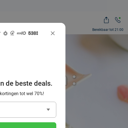
Bereikbaar tot 21:00
ntwerpen :
an de beste deals.
al Deal
 kortingen tot wel 70%!