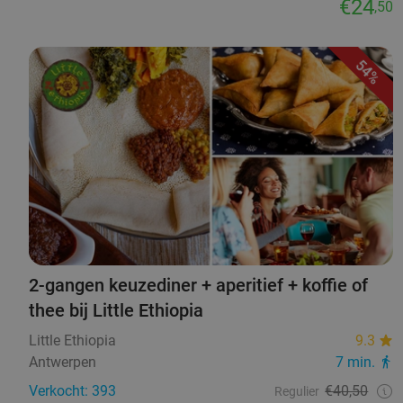
€24
,50
54%
2-gangen keuzediner + aperitief + koffie of
thee bij Little Ethiopia
Little Ethiopia
9.3
Antwerpen
7 min.
Verkocht: 393
€40,50
Regulier