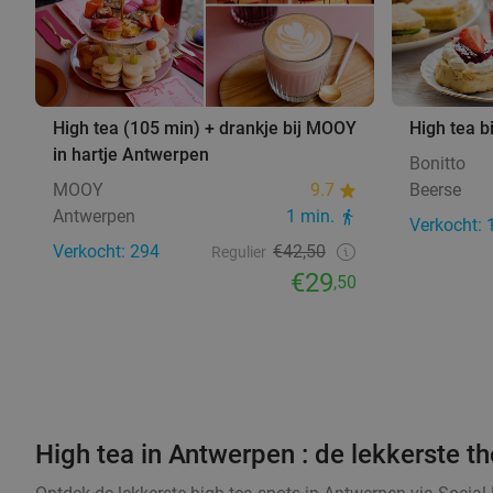
High tea (105 min) + drankje bij MOOY
High tea bi
in hartje Antwerpen
Bonitto
MOOY
9.7
Beerse
Antwerpen
1 min.
Verkocht: 
Verkocht: 294
€42,50
Regulier
€29
,50
High tea in Antwerpen : de lekkerste t