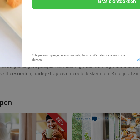
Gratis ontdekken
Bij mij in de buurt
* Je persoonlijke gegevens zijn veilig bij ons. We delen deze nooit met
derden.
A
je de gezelligste plekjes voor een high tea. Een high tea biedt h
 theesoorten, hartige hapjes en zoete lekkernijen. Krijg jij al z
rpen
38%