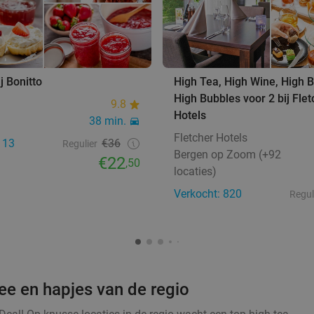
j Bonitto
High Tea, High Wine, High B
High Bubbles voor 2 bij Flet
9.8
Hotels
38 min.
Fletcher Hotels
113
€36
Regulier
Bergen op Zoom (+92
€22
,50
locaties)
Verkocht: 820
Regul
hee en hapjes van de regio