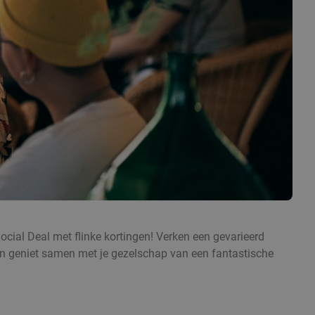
ocial Deal met flinke kortingen! Verken een gevarieerd
l en geniet samen met je gezelschap van een fantastische