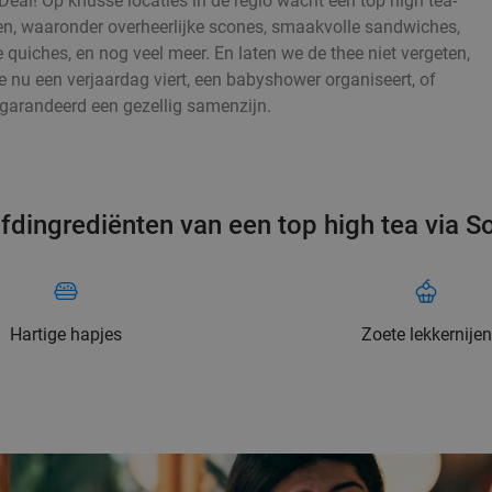
Deal! Op knusse locaties in de regio wacht een top high tea-
nijen, waaronder overheerlijke scones, smaakvolle sandwiches,
e quiches, en nog veel meer. En laten we de thee niet vergeten,
e nu een verjaardag viert, een babyshower organiseert, of
garandeerd een gezellig samenzijn.
fdingrediënten van een top high tea via So
Hartige hapjes
Zoete lekkernijen