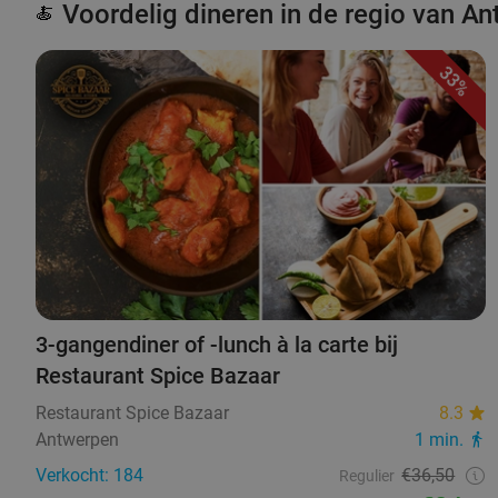
Voordelig dineren in de regio van A
🍝
33%
3-gangendiner of -lunch à la carte bij
Restaurant Spice Bazaar
Restaurant Spice Bazaar
8.3
Antwerpen
1 min.
Verkocht: 184
€36,50
Regulier