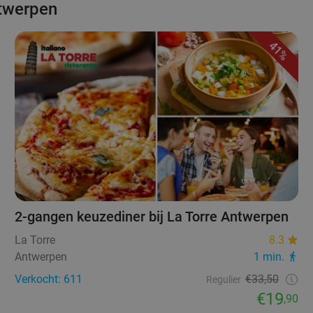
ntwerpen
41%
2-gangen keuzediner bij La Torre Antwerpen
La Torre
8.3
Antwerpen
1 min.
Verkocht: 611
€33,50
Regulier
€19
,90