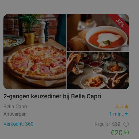
32%
2-gangen keuzediner bij Bella Capri
Bella Capri
8.5
Antwerpen
1 min.
Verkocht: 360
€30
Regulier
€20
,50