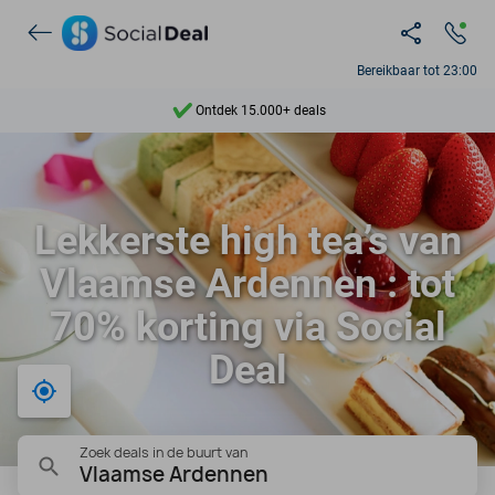
Bereikbaar tot 23:00
Ontdek 15.000+ deals
7 dagen per week beschikbaar
10+ miljoen leden
Lekkerste high tea’s van
9,4
Vlaamse Ardennen : tot
Ontdek 15.000+ deals
70% korting via Social
Deal
Bij mij in de buurt
Zoek deals in de buurt van
Vlaamse Ardennen