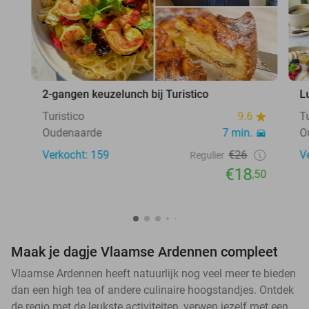
2-gangen keuzelunch bij Turistico
L
Turistico
9.6
T
Oudenaarde
7 min.
O
Verkocht: 159
€26
V
Regulier
€18
,50
Maak je dagje Vlaamse Ardennen compleet
Vlaamse Ardennen heeft natuurlijk nog veel meer te bieden
dan een high tea of andere culinaire hoogstandjes. Ontdek
de regio met de leukste activiteiten, verwen jezelf met een