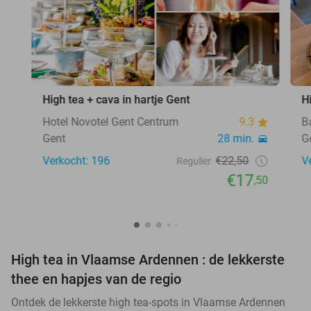
High tea + cava in hartje Gent
H
Hotel Novotel Gent Centrum
9.3
B
Gent
28 min.
G
Verkocht: 196
€22,50
V
Regulier
€17
,50
High tea in Vlaamse Ardennen : de lekkerste
thee en hapjes van de regio
Ontdek de lekkerste high tea-spots in Vlaamse Ardennen