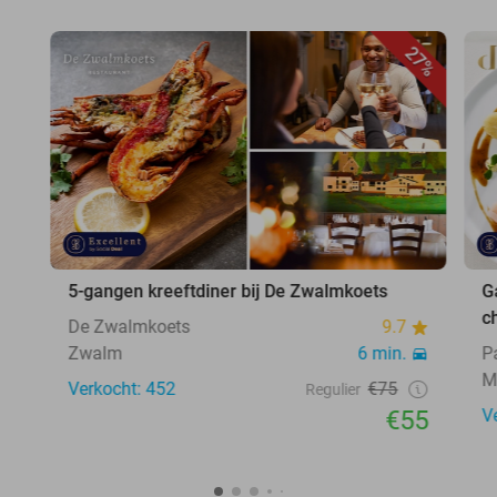
27%
5-gangen kreeftdiner bij De Zwalmkoets
G
c
De Zwalmkoets
9.7
Zwalm
6 min.
P
M
Verkocht: 452
€75
Regulier
€55
V