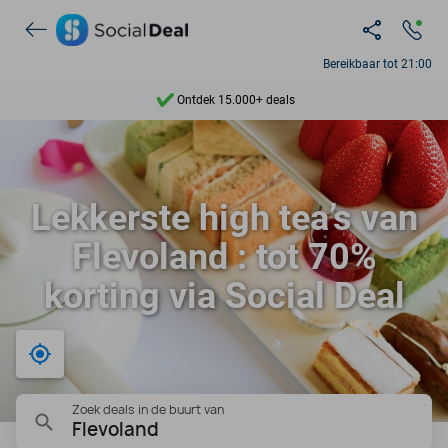
Bereikbaar tot 21:00
Ontdek 15.000+ deals
7 dagen per week beschikbaar
10+ miljoen leden
9,4
Lekkerste high tea’s van
Ontdek 15.000+ deals
Flevoland : tot 70%
korting via Social Deal
Bij mij in de buurt
Zoek deals in de buurt van
Flevoland