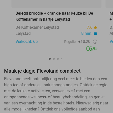
Belegd broodje + drankje naar keuze bij De
M
Koffiekamer in hartje Lelystad
+
De Koffiekamer Lelystad
7.6
D
Lelystad
8 min.
A
Verkocht: 65
€10,20
V
Regulier
€6
,95
Maak je dagje Flevoland compleet
Flevoland heeft natuurlijk nog veel meer te bieden dan een
high tea of andere culinaire hoogstandjes. Ontdek de regio
met de leukste activiteiten, verwen jezelf met een
ontspannende wellness- of beautybehandeling, en geniet
van een overnachting in de beste hotels. Nieuwsgierig naar
alle mogelijkheden? Ontdek ons volledige aanbod aan