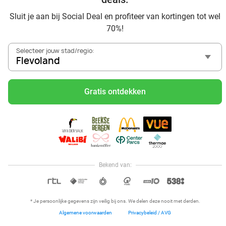
en omgeving
Sluit je aan bij Social Deal en profiteer van kortingen tot wel
Voordelig genieten bij Sunparks met korting vanuit
70%!
Flevoland
Met hoge korting naar de zonnebank in Flevoland
Selecteer jouw stad/regio:
Laat je verwonderen door het IJsbeelden Festival
Flevoland
Skiën met korting in Flevoland? Ontdek de leukste
skihallen en indoor skibanen
Gratis ontdekken
Schaatsen in Flevoland en omgeving
Holiday on Ice tickets met korting in Flevoland
Social Deal voordeelshop: ah, zoveel mooie deals in regio
Flevoland!
Reis af naar Ketteler Hof vanuit Flevoland en beleef ultiem
speelplezier met de kids
Bekend van:
Hoi, onze klantenservice is open,
dus als je een vraag hebt helpen
OPEN IN APP
we je graag!
* Je persoonlijke gegevens zijn veilig bij ons. We delen deze nooit met derden.
Algemene voorwaarden
Privacybeleid / AVG