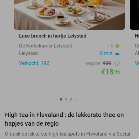
Luxe brunch in hartje Lelystad
H
De Koffiekamer Lelystad
7.6
C
Lelystad
8 min.
A
Verkocht: 192
€35
V
Regulier
€18
,95
High tea in Flevoland : de lekkerste thee en
hapjes van de regio
Ontdek de lekkerste high tea-spots in Flevoland via Social