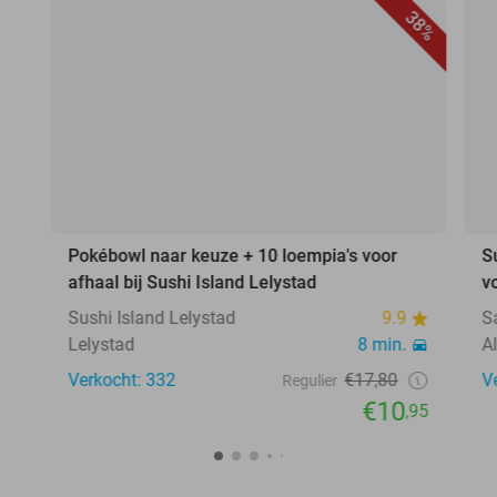
38%
Pokébowl naar keuze + 10 loempia's voor
S
afhaal bij Sushi Island Lelystad
v
Sushi Island Lelystad
9.9
S
Lelystad
8 min.
A
Verkocht: 332
€17,80
V
Regulier
€10
,95