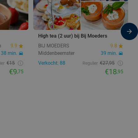
High tea (2 uur) bij Bij Moeders
m
9.9
BIJ MOEDERS
9.8
38 min.
Middenbeemster
39 min.
€15
Verkocht: 88
€27,95
ier
Regulier
€9
€18
,75
,95