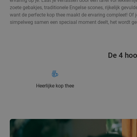
ervaring op je. Laat je verrassen door een tafel vol lekker
zoete gebakjes, traditionele Engelse scones, rijkelijk gevuld
want de perfecte kop thee maakt de ervaring compleet! Of j
simpelweg samen een speciaal moment deelt, het wordt ge
De 4 hoo
Heerlijke kop thee