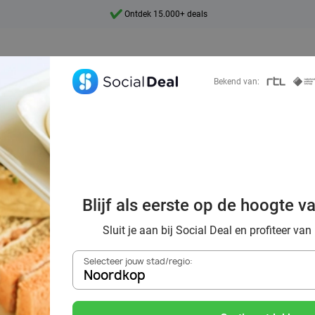
Ontdek 15.000+ deals
7 dagen per week beschikbaar
10+ miljoen leden
Bekend van:
9,4
Ontdek 15.000+ deals
igh tea’s van No
Blijf als eerste op de hoogte v
orting via Socia
Sluit je aan bij Social Deal en profiteer van
Selecteer jouw stad/regio:
Noordkop
Zoek deals in de buurt van
Noordkop