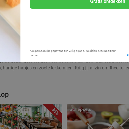
Gratis ontdekken
Bij mij in de buurt
* Je persoonlijke gegevens zijn veilig bij ons. We delen deze nooit met
derden.
A
e de gezelligste plekjes voor een high tea. Een high tea biedt he
hartige hapjes en zoete lekkernijen. Krijg jij al zin om thee te l
kop
36%