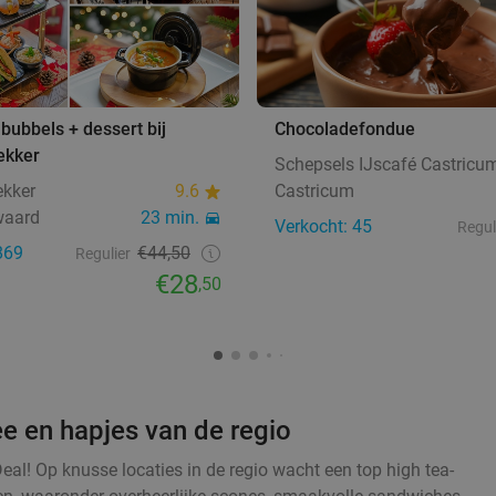
 bubbels + dessert bij
Chocoladefondue
ekker
Schepsels IJscafé Castricu
kker
9.6
Castricum
waard
23 min.
Verkocht: 45
Regul
869
€44,50
Regulier
€28
,50
ee en hapjes van de regio
eal! Op knusse locaties in de regio wacht een top high tea-