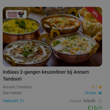
38%
Indiaas 2-gangen keuzediner bij Annam
Tandoori
Annam Tandoori
8.7
Den Helder
14 min.
Verkocht: 21
€26,40
Regulier
€16
,50