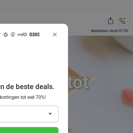
Bereikbaar vanaf 07:00
ordkop : tot
an de beste deals.
l Deal
 kortingen tot wel 70%!