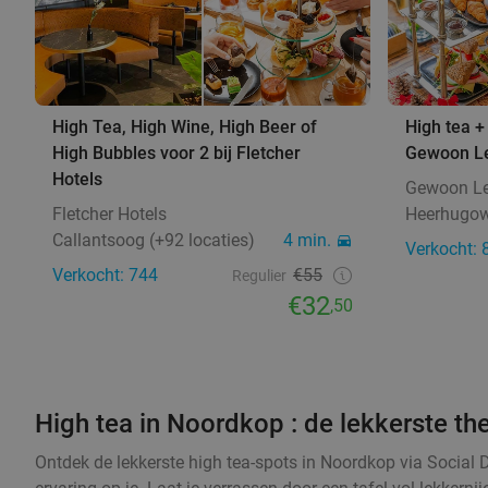
High Tea, High Wine, High Beer of
High tea +
High Bubbles voor 2 bij Fletcher
Gewoon L
Hotels
Gewoon Le
Fletcher Hotels
Heerhugo
Callantsoog (+92 locaties)
4 min.
Verkocht: 
Verkocht: 744
€55
Regulier
€32
,50
High tea in Noordkop : de lekkerste th
Ontdek de lekkerste high tea-spots in Noordkop via Social D