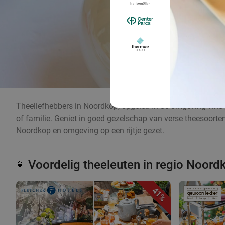
Theeliefhebbers in Noordkop, opgelet! In de omgeving vind j
of familie. Geniet in goed gezelschap van verse theesoorten, 
Noordkop en omgeving op een rijtje gezet.
Voordelig theeleuten in regio Noord
🍵
41%