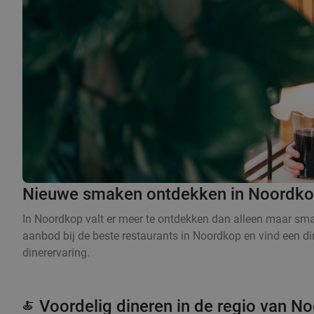
Nieuwe smaken ontdekken in Noordkop
In Noordkop valt er meer te ontdekken dan alleen maar smak
aanbod bij de beste restaurants in Noordkop en vind een din
dinerervaring.
Voordelig dineren in de regio van N
🍝