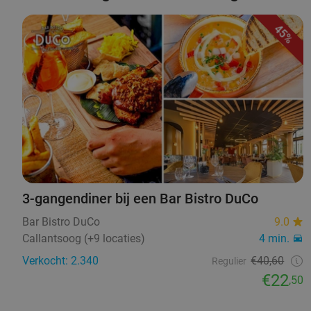
45%
3-gangendiner bij een Bar Bistro DuCo
Bar Bistro DuCo
9.0
Callantsoog (+9 locaties)
4 min.
Verkocht: 2.340
€40,60
Regulier
€22
,50