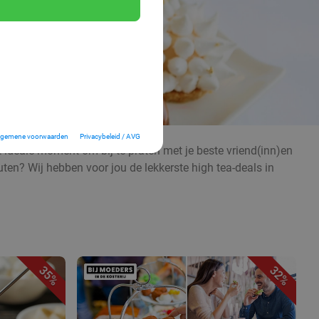
lgemene voorwaarden
Privacybeleid / AVG
t ideale moment om bij te praten met je beste vriend(inn)en
euten? Wij hebben voor jou de lekkerste high tea-deals in
35%
32%