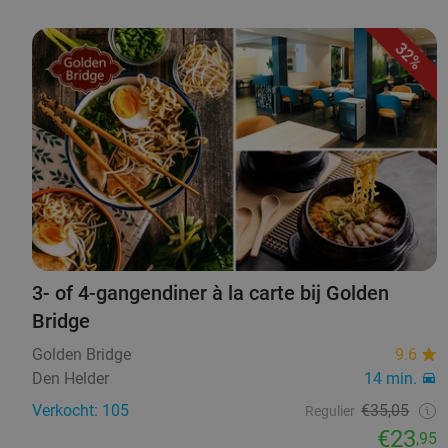
32%
3- of 4-gangendiner à la carte bij Golden
Bridge
Golden Bridge
9.6
Den Helder
14 min.
Verkocht: 105
€35,05
Regulier
€23
,95