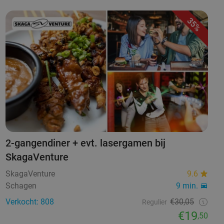
35%
2-gangendiner + evt. lasergamen bij
SkagaVenture
SkagaVenture
9.6
Schagen
9 min.
Verkocht: 808
€30,05
Regulier
€19
,50