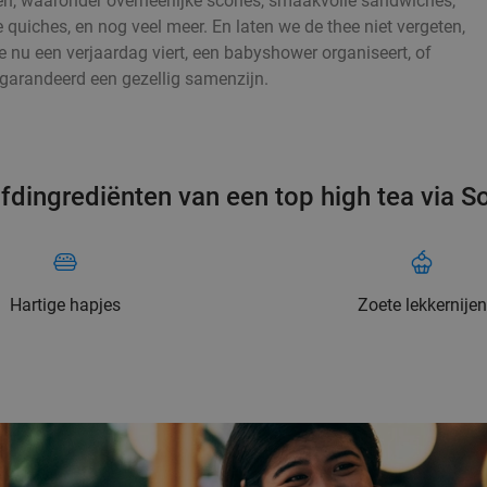
nijen, waaronder overheerlijke scones, smaakvolle sandwiches,
e quiches, en nog veel meer. En laten we de thee niet vergeten,
e nu een verjaardag viert, een babyshower organiseert, of
garandeerd een gezellig samenzijn.
fdingrediënten van een top high tea via So
Hartige hapjes
Zoete lekkernijen