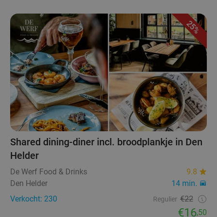
25%
Shared dining-diner incl. broodplankje in Den
Helder
De Werf Food & Drinks
9.8
Den Helder
14 min.
Verkocht: 230
€22
Regulier
€16
,50