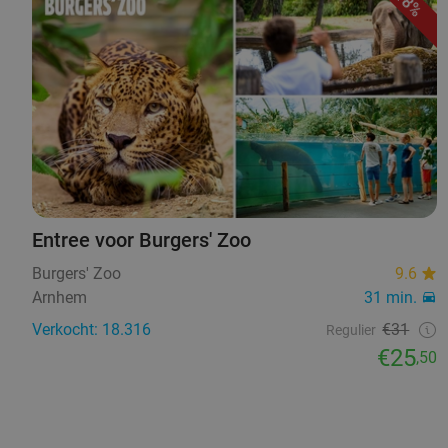
18%
Entree voor Burgers' Zoo
Burgers' Zoo
9.6
Arnhem
31 min.
Verkocht: 18.316
€31
Regulier
€25
,50