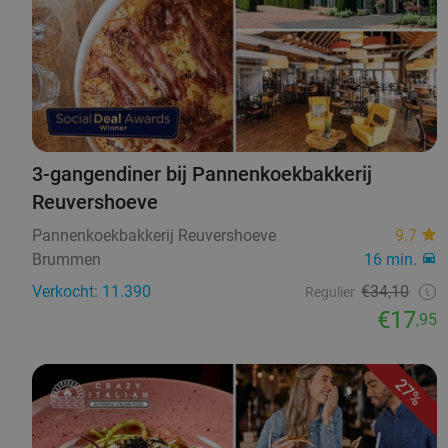
3-gangendiner bij Pannenkoekbakkerij
Reuvershoeve
Pannenkoekbakkerij Reuvershoeve
9.7
Brummen
16 min.
Verkocht: 11.390
€34,10
Regulier
€17
,95
27%