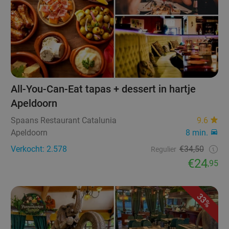
All-You-Can-Eat tapas + dessert in hartje
Apeldoorn
Spaans Restaurant Catalunia
9.6
Apeldoorn
8 min.
Verkocht: 2.578
€34,50
Regulier
€24
,95
33%