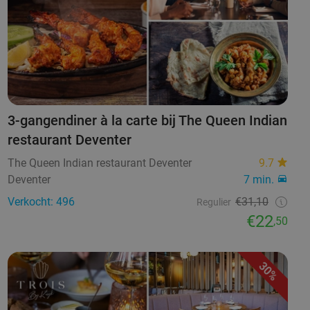
3-gangendiner à la carte bij The Queen Indian
restaurant Deventer
The Queen Indian restaurant Deventer
9.7
Deventer
7 min.
Verkocht: 496
€31,10
Regulier
€22
,50
30%