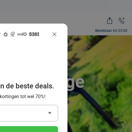
Bereikbaar tot 23:00
meer in
reislustige
an de beste deals.
iers
 kortingen tot wel 70%!