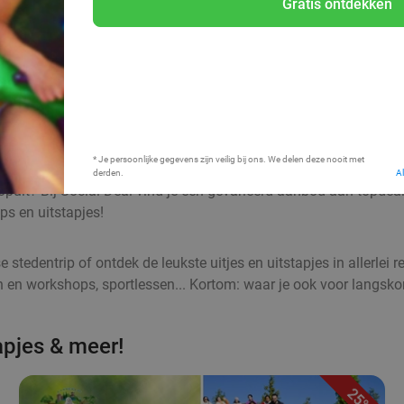
Gratis ontdekken
Bij mij in de buurt
* Je persoonlijke gegevens zijn veilig bij ons. We delen deze nooit met
derden.
A
jk opuit? Bij Social Deal vind je een gevarieerd aanbod aan topdea
ps en uitstapjes!
stedentrip of ontdek de leukste uitjes en uitstapjes in allerlei
en en workshops, sportlessen... Kortom: waar je ook voor langsko
tapjes & meer!
25%