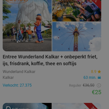
Entree Wunderland Kalkar + onbeperkt friet,
ijs, frisdrank, koffie, thee en softijs
Wunderland Kalkar
8.9
Kalkar
63 min.
Verkocht: 27.375
€36,50
Regulier
€25