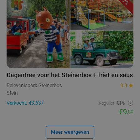
37%
Dagentree voor het Steinerbos + friet en saus
Belevenispark Steinerbos
8.9
Stein
Verkocht: 43.637
€15
Regulier
€9
,50
Meer weergeven