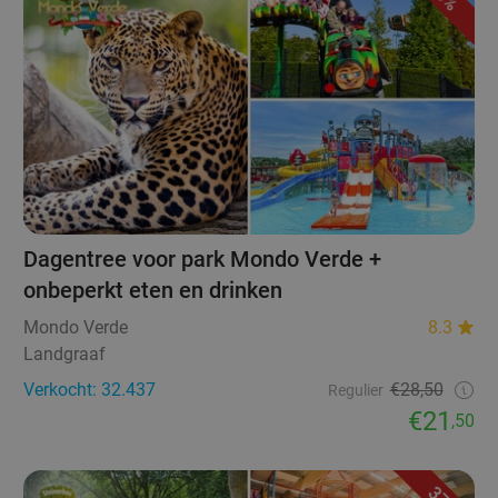
Dagentree voor park Mondo Verde +
onbeperkt eten en drinken
Mondo Verde
8.3
Landgraaf
Verkocht: 32.437
€28,50
Regulier
€21
,50