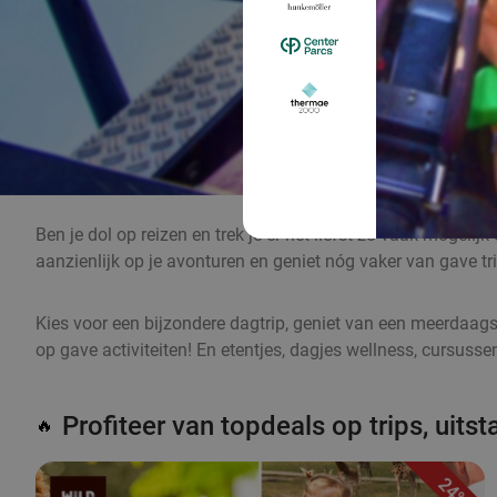
Ben je dol op reizen en trek je er het liefst zo vaak mogeli
aanzienlijk op je avonturen en geniet nóg vaker van gave tri
Kies voor een bijzondere dagtrip, geniet van een meerdaagse 
op gave activiteiten! En etentjes, dagjes wellness, cursuss
Profiteer van topdeals op trips, uits
🔥
24%