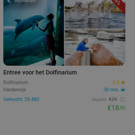
36%
Entree voor het Dolfinarium
Dolfinarium
8.5
Harderwijk
38 min.
Verkocht: 20.480
€29
Regulier
€18
,50