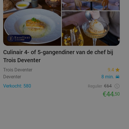
Culinair 4- of 5-gangendiner van de chef bij
Trois Deventer
Trois Deventer
9.4
Deventer
8 min.
Verkocht: 580
€64
Regulier
€44
,50