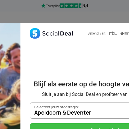
9,4
Ontdek 15.000+ deals
Bekend van:
teiten, uitjes én 
& Deventer voor 
Blijf als eerste op de hoogte v
ppers en avontur
Sluit je aan bij Social Deal en profiteer van
Selecteer jouw stad/regio:
Apeldoorn & Deventer
Zoek deals in de buurt van
Apeldoorn & Deventer