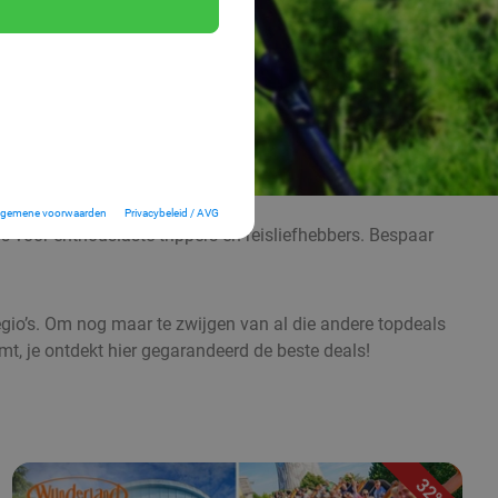
lgemene voorwaarden
Privacybeleid / AVG
ls voor enthousiaste trippers en reisliefhebbers. Bespaar
 regio’s. Om nog maar te zwijgen van al die andere topdeals
mt, je ontdekt hier gegarandeerd de beste deals!
32%