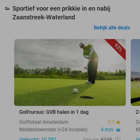
Sportief voor een prikkie in en nabij
👟
Zaanstreek-Waterland
Bekijk alle deals
93%
Golfcursus: GVB halen in 1 dag
2
Golftotaal Amsterdam
9.7
G
Middenbeemster (+24 locaties)
4 min.
M
Verkocht: 10.592
€135
V
Regulier