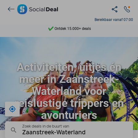
Ontdek 15.000+ deals
Bereikbaar vanaf 07:00
7 dagen per week beschikbaar
10+ miljoen leden
9,4
Activiteiten, uitjes én
Ontdek 15.000+ deals
meer in Zaanstreek-
Waterland voor
reislustige trippers en
Bij mij in de buurt
avonturiers
Zoek deals in de buurt van
Zaanstreek-Waterland