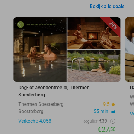
Bekijk alle deals
29%
Dag- of avondentree bij Thermen
D
Soesterberg
W
Thermen Soesterberg
9.5
W
Soesterberg
55 min.
V
Verkocht: 4.058
€39
Regulier
€27
,50