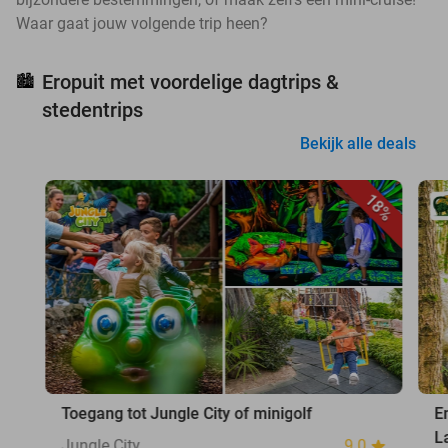
Waar gaat jouw volgende trip heen?
Eropuit met voordelige dagtrips &
🏙️
stedentrips
Bekijk alle deals
18%
Toegang tot Jungle City of minigolf
E
L
Jungle City
9.0