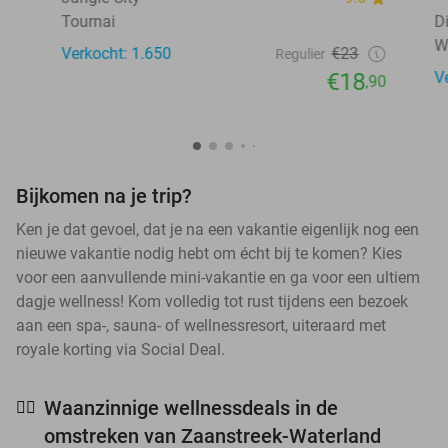
Tournai
D
W
Verkocht: 1.650
€23
Regulier
€18
V
,90
Bijkomen na je trip?
Ken je dat gevoel, dat je na een vakantie eigenlijk nog een
nieuwe vakantie nodig hebt om écht bij te komen? Kies
voor een aanvullende mini-vakantie en ga voor een ultiem
dagje wellness! Kom volledig tot rust tijdens een bezoek
aan een spa-, sauna- of wellnessresort, uiteraard met
royale korting via Social Deal.
Waanzinnige wellnessdeals in de
🧖‍♀️
omstreken van Zaanstreek-Waterland