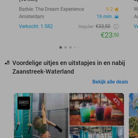
Barbie: The Dream Experience
9.2
W
Amsterdam
16 min.
A
Verkocht: 1.582
€33,50
V
Regulier
€23
,50
Voordelige uitjes en uitstapjes in en nabij
🎳
Zaanstreek-Waterland
Bekijk alle deals
43%