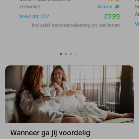
Zeewolde
45 min.
S
A
€239
Verkocht: 207
V
Inclusief toeristenbelasting en bedlinnen
Wanneer ga jij voordelig