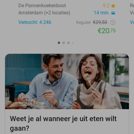
De Pannenkoekenboot
9.2
R
Amsterdam (+2 locaties)
14 min.
V
Verkocht: 4.246
€29,50
V
Regulier
€20
,75
Weet je al wanneer je uit eten wilt
gaan?