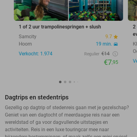
1 of 2 uur trampolinespringen + slush
2
e
Samcity
9.7
Hoorn
19 min.
K
O
Verkocht: 1.974
€14
Regulier
€7
V
,95
Dagtrips en stedentrips
Gezellig op dagtrip of stedenreis gaan met je gezelschap?
Geniet van een dagtocht of meerdaagse reis naar een
wereldstad of ga voor dagvullende uitstapjes en
activiteiten. Reis in een luxe touringcar mee naar
bijzondere bestemmingen, of maak zelfs een mini-cruise!