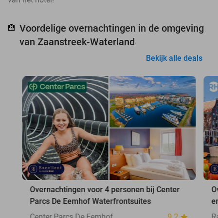
Voordelige overnachtingen in de omgeving
🏨
van Zaanstreek-Waterland
Bekijk alle deals
Overnachtingen voor 4 personen bij Center
O
Parcs De Eemhof Waterfrontsuites
e
Center Parcs De Eemhof
9.2
R