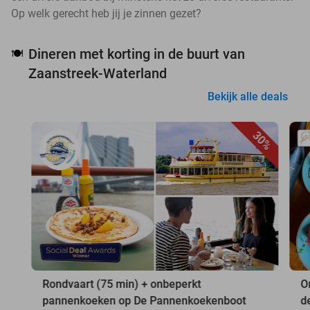
Op welk gerecht heb jij je zinnen gezet?
Dineren met korting in de buurt van
🍽️
Zaanstreek-Waterland
Bekijk alle deals
30%
Rondvaart (75 min) + onbeperkt
O
pannenkoeken op De Pannenkoekenboot
d