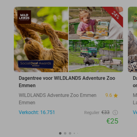
24%
Dagentree voor WILDLANDS Adventure Zoo
D
Emmen
o
WILDLANDS Adventure Zoo Emmen
9.6
M
Emmen
L
Verkocht: 16.751
€33
V
Regulier
€25