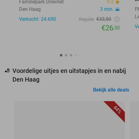
Familiepark Drievliet
9.2
Den Haag
3 min.
P
L
Verkocht: 24.690
€33,50
Regulier
€26
V
,50
Voordelige uitjes en uitstapjes in en nabij
🎳
Den Haag
Bekijk alle deals
44%