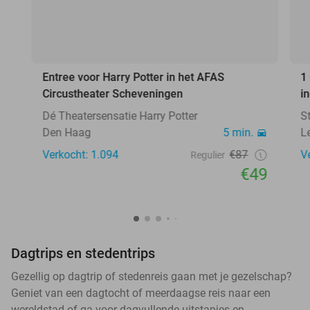
Entree voor Harry Potter in het AFAS
1
Circustheater Scheveningen
i
Dé Theatersensatie Harry Potter
S
Den Haag
5 min.
L
Verkocht: 1.094
€87
V
Regulier
€49
Dagtrips en stedentrips
Gezellig op dagtrip of stedenreis gaan met je gezelschap?
Geniet van een dagtocht of meerdaagse reis naar een
wereldstad of ga voor dagvullende uitstapjes en