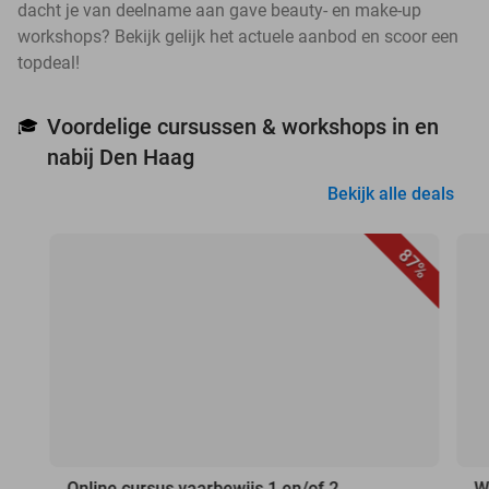
dacht je van deelname aan gave beauty- en make-up
workshops? Bekijk gelijk het actuele aanbod en scoor een
topdeal!
Voordelige cursussen & workshops in en
🎓
nabij Den Haag
Bekijk alle deals
87%
Online cursus vaarbewijs 1 en/of 2
W