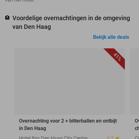
Voordelige overnachtingen in de omgeving
🏨
van Den Haag
Bekijk alle deals
41%
Overnachting voor 2 + bitterballen en ontbijt
O
in Den Haag
c
Hotel Ibis Den Haag City Centre
9.5
C