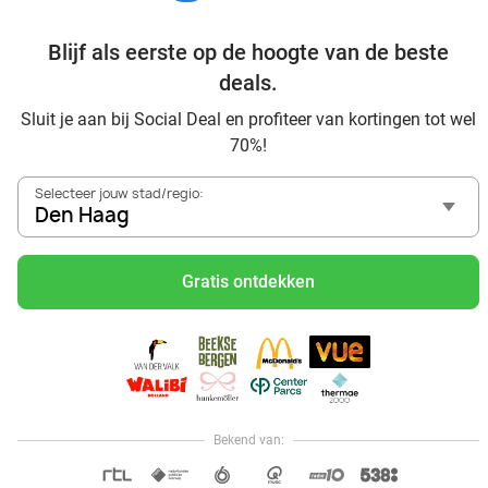
van Den Haag
Blijf als eerste op de hoogte van de beste
Geniet van je vakantie in Den Haag in Nederland met
Social Deal
deals.
Ontdek voordelig Pilates in Den Haag - Social Deal
Sluit je aan bij Social Deal en profiteer van kortingen tot wel
Ervaar de kwaliteit van het Van der Valk hotel in Den Haag
70%!
en omgeving
Voordelig genieten bij Sunparks met korting vanuit Den
Selecteer jouw stad/regio:
Haag
Den Haag
Met hoge korting naar de zonnebank in Den Haag
Skiën met korting in Den Haag? Ontdek de leukste
Gratis ontdekken
skihallen en indoor skibanen
Schaatsen in Den Haag en omgeving
Holiday on Ice tickets met korting in Den Haag
Social Deal voordeelshop: ah, zoveel mooie deals in regio
Den Haag!
Waan je in Italiaanse sferen met hoge korting bij Pavarotti
Bekend van:
Hoi, onze klantenservice is open,
dus als je een vraag hebt helpen