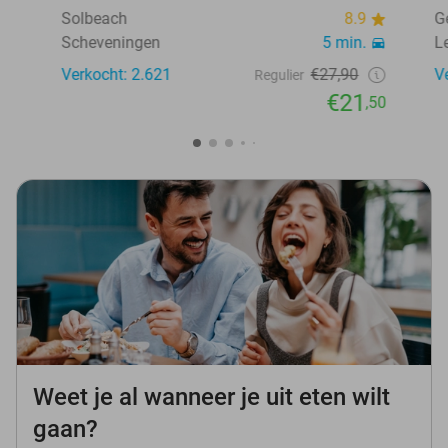
Solbeach
8.9
G
Scheveningen
5 min.
L
Verkocht: 2.621
€27,90
V
Regulier
€21
,50
Weet je al wanneer je uit eten wilt
gaan?