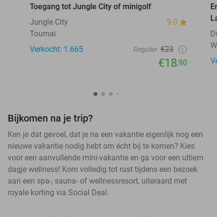
Toegang tot Jungle City of minigolf
E
L
Jungle City
9.0
Tournai
D
W
Verkocht: 1.665
€23
Regulier
€18
V
,90
Bijkomen na je trip?
Ken je dat gevoel, dat je na een vakantie eigenlijk nog een
nieuwe vakantie nodig hebt om écht bij te komen? Kies
voor een aanvullende mini-vakantie en ga voor een ultiem
dagje wellness! Kom volledig tot rust tijdens een bezoek
aan een spa-, sauna- of wellnessresort, uiteraard met
royale korting via Social Deal.