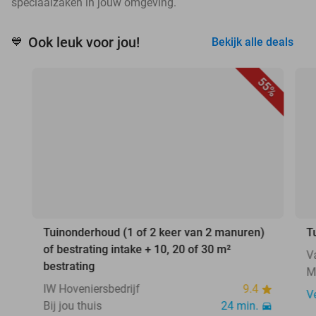
speciaalzaken in jouw omgeving.
Ook leuk voor jou!
💙
Bekijk alle deals
55%
Tuinonderhoud (1 of 2 keer van 2 manuren)
T
of bestrating intake + 10, 20 of 30 m²
V
bestrating
M
IW Hoveniersbedrijf
9.4
V
Bij jou thuis
24 min.