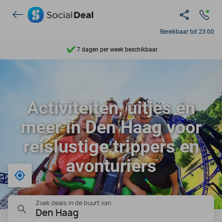
Ontdek 15.000+ deals
Bereikbaar tot 23:00
7 dagen per week beschikbaar
10+ miljoen leden
9,4
Activiteiten, uitjes én
Ontdek 15.000+ deals
meer in Den Haag voor
reislustige trippers en
avonturiers
Bij mij in de buurt
Zoek deals in de buurt van
Den Haag