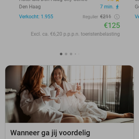
Den Haag
7 min.
G
Verkocht: 1.955
€211
V
Regulier
€125
Excl. ca. €6,20 p.p.p.n. toeristenbelasting
Wanneer ga jij voordelig