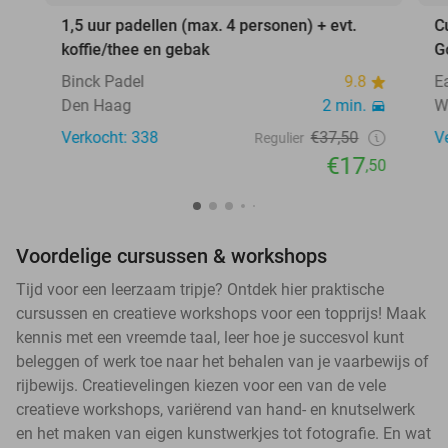
1,5 uur padellen (max. 4 personen) + evt.
C
koffie/thee en gebak
G
Binck Padel
9.8
E
Den Haag
2 min.
W
Verkocht: 338
€37,50
V
Regulier
€17
,50
Voordelige cursussen & workshops
Tijd voor een leerzaam tripje? Ontdek hier praktische
cursussen en creatieve workshops voor een topprijs! Maak
kennis met een vreemde taal, leer hoe je succesvol kunt
beleggen of werk toe naar het behalen van je vaarbewijs of
rijbewijs. Creatievelingen kiezen voor een van de vele
creatieve workshops, variërend van hand- en knutselwerk
en het maken van eigen kunstwerkjes tot fotografie. En wat