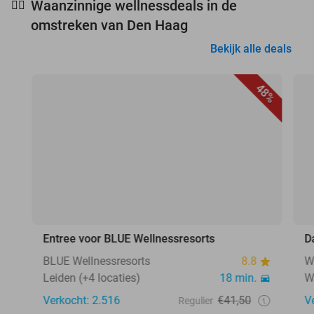
Waanzinnige wellnessdeals in de
🧖‍♀️
omstreken van Den Haag
Bekijk alle deals
48%
Entree voor BLUE Wellnessresorts
D
BLUE Wellnessresorts
8.8
W
Leiden (+4 locaties)
18 min.
W
Verkocht: 2.516
€41,50
V
Regulier