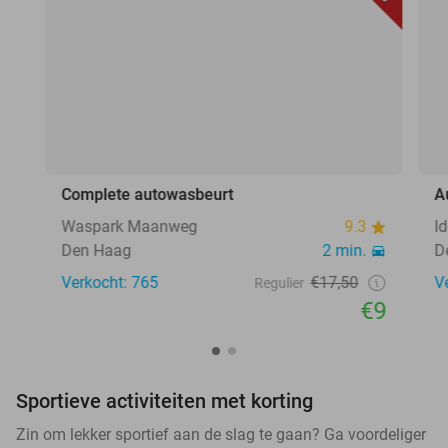
Complete autowasbeurt
A
Waspark Maanweg
9.3
I
Den Haag
2 min.
D
Verkocht: 765
€17,50
V
Regulier
€9
Sportieve activiteiten met korting
Zin om lekker sportief aan de slag te gaan? Ga voordeliger