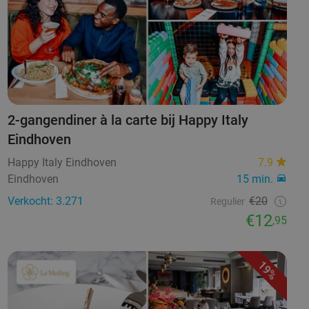
2-gangendiner à la carte bij Happy Italy
Eindhoven
Happy Italy Eindhoven
7.9
Eindhoven
15 min.
Verkocht: 3.271
€20
Regulier
€12
,95
19%