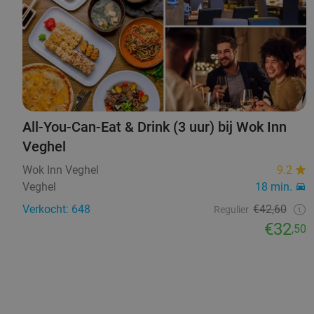
All-You-Can-Eat & Drink (3 uur) bij Wok Inn
Veghel
Wok Inn Veghel
9.2
Veghel
18 min.
Verkocht: 648
€42,60
Regulier
€32
,50