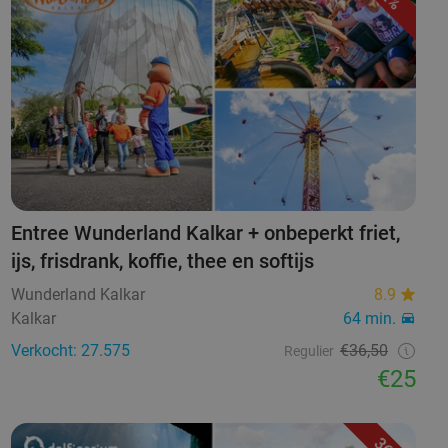
Entree Wunderland Kalkar + onbeperkt friet,
ijs, frisdrank, koffie, thee en softijs
Wunderland Kalkar
8.9
Kalkar
64 min.
Verkocht: 27.575
€36,50
Regulier
€25