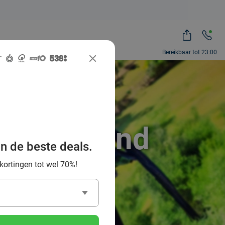
Bereikbaar tot 23:00
r in Helmond
an de beste deals.
uriers
 kortingen tot wel 70%!