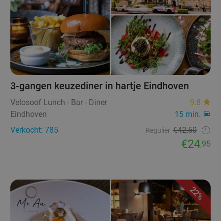
3-gangen keuzediner in hartje Eindhoven
Velosoof Lunch - Bar - Diner
9.8
Eindhoven
15 min.
Verkocht: 785
€42,50
Regulier
€24
,95
22%