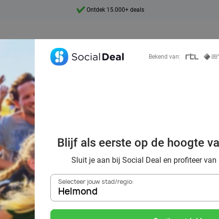
7 dagen per week beschikbaar
10+ miljoen leden
9,4
Bekend van:
Ontdek 15.000+ deals
n, uitjes én mee
Blijf als eerste op de hoogte v
reislustige avont
Sluit je aan bij Social Deal en profiteer van
Selecteer jouw stad/regio:
Helmond
Zoek deals in de buurt van
Helmond