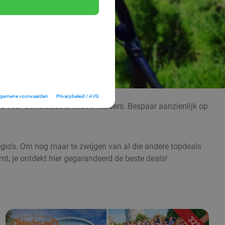
lgemene voorwaarden
Privacybeleid / AVG
als voor enthousiaste reisliefhebbers. Bespaar aanzienlijk op
 regio’s. Om nog maar te zwijgen van al die andere topdeals
mt, je ontdekt hier gegarandeerd de beste deals!
32%