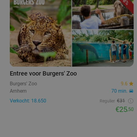
18%
Entree voor Burgers' Zoo
Burgers' Zoo
9.6
Arnhem
70 min.
Verkocht: 18.650
€31
Regulier
€25
,50