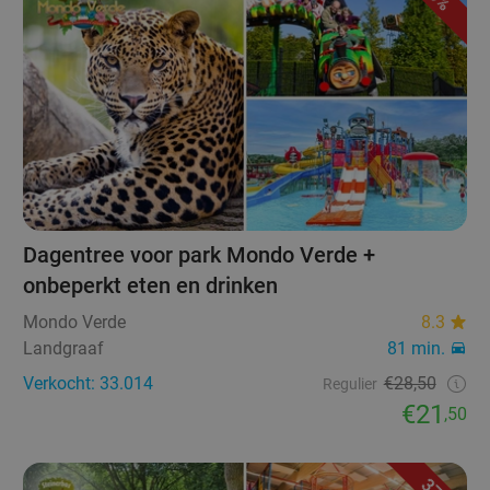
Dagentree voor park Mondo Verde +
onbeperkt eten en drinken
Mondo Verde
8.3
Landgraaf
81 min.
Verkocht: 33.014
€28,50
Regulier
€21
,50