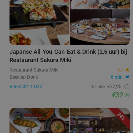
Japanse All-You-Can-Eat & Drink (2,5 uur) bij
Restaurant Sakura Miki
Restaurant Sakura Miki
9.7
Beek en Donk
6 min.
Verkocht: 1.022
€37,95
Regulier
€32
,95
24%