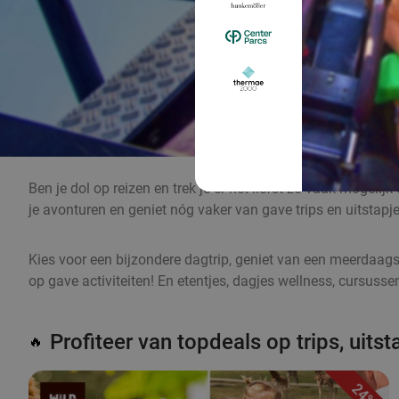
Ben je dol op reizen en trek je er het liefst zo vaak mogeli
je avonturen en geniet nóg vaker van gave trips en uitstapje
Kies voor een bijzondere dagtrip, geniet van een meerdaagse 
op gave activiteiten! En etentjes, dagjes wellness, cursuss
Profiteer van topdeals op trips, uits
🔥
24%