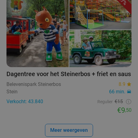
37%
Dagentree voor het Steinerbos + friet en saus
Belevenispark Steinerbos
8.9
Stein
66 min.
Verkocht: 43.840
€15
Regulier
€9
,50
Meer weergeven