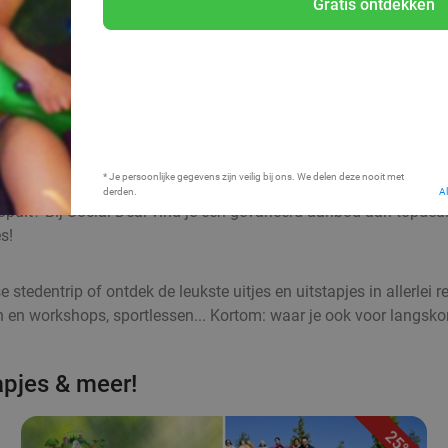
Gratis ontdekken
Bij mij in de buurt
* Je persoonlijke gegevens zijn veilig bij ons. We delen deze nooit met
derden.
A
jk opuit? Bij Social Deal vind je een gevarieerd aanbod aan topde
s!
stedentrip of ontdek de leukste uitjes en uitstapjes in allerlei
en en workshops, sportlessen... Kortom: waar je ook voor langsko
tapjes & meer!
25%