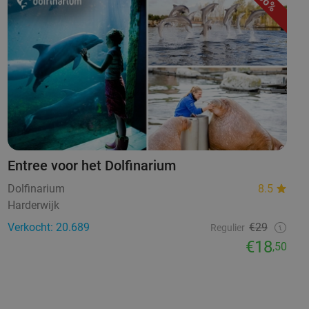
36%
Entree voor het Dolfinarium
Dolfinarium
8.5
Harderwijk
Verkocht: 20.689
€29
Regulier
€18
,50