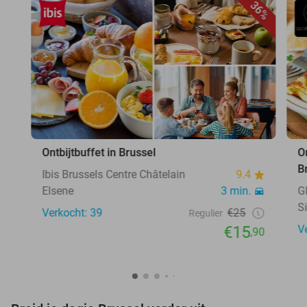
36%
Ontbijtbuffet in Brussel
O
B
Ibis Brussels Centre Châtelain
9.4
Elsene
3 min.
G
S
Verkocht: 39
€25
Regulier
€15
V
,90