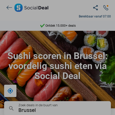
Bereikbaar vanaf 07:00
Ontdek 15.000+ deals
7 dagen per week beschikbaar
10+ miljoen leden
Sushi scoren in Brussel:
9,4
voordelig sushi eten via
Ontdek 15.000+ deals
Social Deal
Bij mij in de buurt
Zoek deals in de buurt van
Brussel