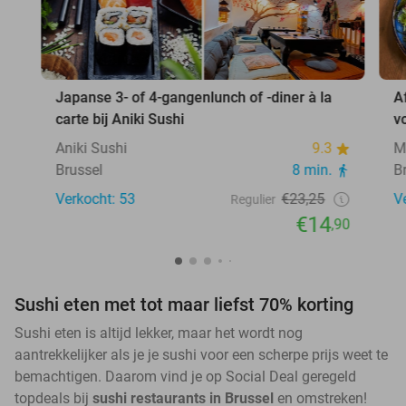
Japanse 3- of 4-gangenlunch of -diner à la
A
carte bij Aniki Sushi
v
Aniki Sushi
9.3
M
Brussel
8 min.
B
Verkocht: 53
€23,25
V
Regulier
€14
,90
Sushi eten met tot maar liefst 70% korting
Sushi eten is altijd lekker, maar het wordt nog
aantrekkelijker als je je sushi voor een scherpe prijs weet te
bemachtigen. Daarom vind je op Social Deal geregeld
topdeals bij
sushi restaurants in Brussel
en omstreken!