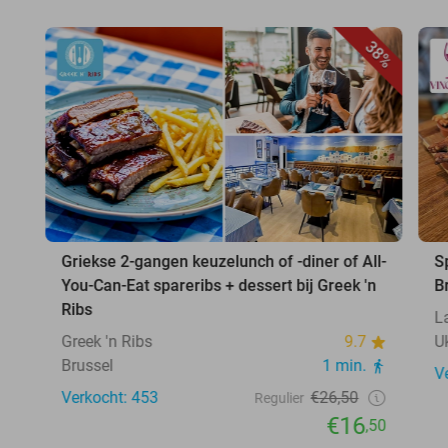
38%
Griekse 2-gangen keuzelunch of -diner of All-
S
You-Can-Eat spareribs + dessert bij Greek 'n
B
Ribs
L
Greek 'n Ribs
9.7
U
Brussel
1 min.
V
Verkocht: 453
€26,50
Regulier
€16
,50