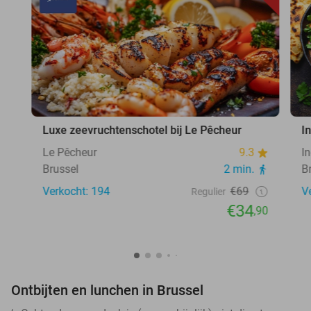
Luxe zeevruchtenschotel bij Le Pêcheur
I
Le Pêcheur
9.3
I
Brussel
2 min.
B
Verkocht: 194
€69
V
Regulier
€34
,90
Ontbijten en lunchen in Brussel