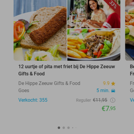
33%
12 uurtje of pita met friet bij De Hippe Zeeuw
B
Gifts & Food
F
De Hippe Zeeuw Gifts & Food
9.9
F
Goes
5 min.
G
Verkocht: 355
€11,95
V
Regulier
€7
,95