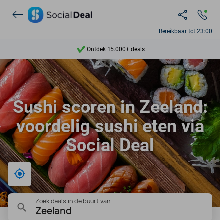
Bereikbaar tot 23:00
Ontdek 15.000+ deals
7 dagen per week beschikbaar
10+ miljoen leden
Sushi scoren in Zeeland:
9,4
voordelig sushi eten via
Ontdek 15.000+ deals
Social Deal
Bij mij in de buurt
Zoek deals in de buurt van
Zeeland