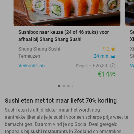
Sushibox naar keuze (24 of 46 stuks) voor
S
afhaal bij Shang Shang Sushi
X
Shang Shang Sushi
9.2
X
Terneuzen
24 min.
S
Verkocht: 55
€26,50
V
Regulier
€14
,95
Sushi eten met tot maar liefst 70% korting
Sushi eten is altijd lekker, maar het wordt nog
aantrekkelijker als je je sushi voor een scherpe prijs weet te
bemachtigen. Daarom vind je op Social Deal geregeld
topdeals bij
sushi restaurants in Zeeland
en omstreken!