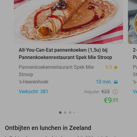
All-You-Can-Eat pannenkoeken (1,5u) bij
2
Pannenkoekenrestaurant Spek Mie Stroop
P
Pannenkoekenrestaurant Spek Mie
9.0
P
Stroop
S
's-Heerenhoek
10 min.
'
Verkocht: 381
€23
V
Regulier
€9
,95
Ontbijten en lunchen in Zeeland