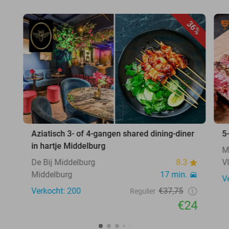
36%
Aziatisch 3- of 4-gangen shared dining-diner
5
in hartje Middelburg
M
De Bij Middelburg
8.3
V
Middelburg
17 min.
V
Verkocht: 200
€37,75
Regulier
€24