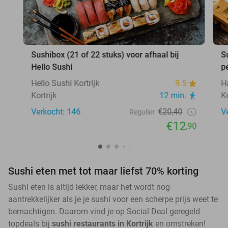
Sushibox (21 of 22 stuks) voor afhaal bij
S
Hello Sushi
p
Hello Sushi Kortrijk
9.5
H
Kortrijk
12 min.
Ko
Verkocht: 146
€20,40
V
Regulier
€12
,90
Sushi eten met tot maar liefst 70% korting
Sushi eten is altijd lekker, maar het wordt nog
aantrekkelijker als je je sushi voor een scherpe prijs weet te
bemachtigen. Daarom vind je op Social Deal geregeld
topdeals bij
sushi restaurants in Kortrijk
en omstreken!