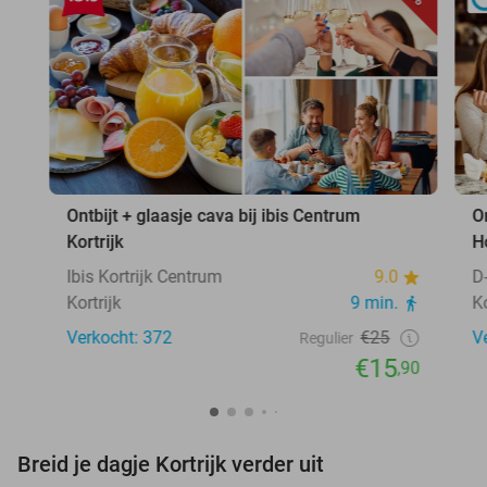
Ontbijt + glaasje cava bij ibis Centrum
O
Kortrijk
H
Ibis Kortrijk Centrum
9.0
D
Kortrijk
9 min.
Ko
Verkocht: 372
€25
V
Regulier
€15
,90
Breid je dagje Kortrijk verder uit