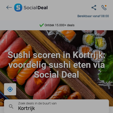
Bereikbaar vanaf 08:00
Ontdek 15.000+ deals
7 dagen per week beschikbaar
10+ miljoen leden
Sushi scoren in Kortrijk:
9,4
voordelig sushi eten via
Ontdek 15.000+ deals
Social Deal
Bij mij in de buurt
Zoek deals in de buurt van
Kortrijk