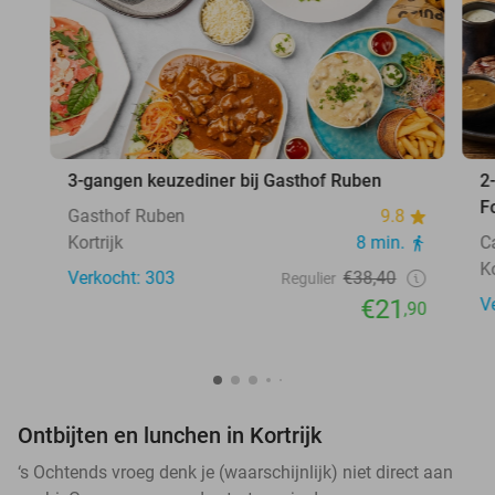
3-gangen keuzediner bij Gasthof Ruben
2
F
Gasthof Ruben
9.8
Kortrijk
8 min.
C
Ko
Verkocht: 303
€38,40
Regulier
€21
V
,90
Ontbijten en lunchen in Kortrijk
‘s Ochtends vroeg denk je (waarschijnlijk) niet direct aan