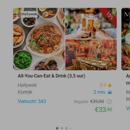
15%
All-You-Can-Eat & Drink (3,5 uur)
A
c
Hollywok
8.0
Kortrijk
2 min.
M
M
Verkocht: 543
€39,90
Regulier
€33
V
,90