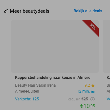
Meer beautydeals
💇
Bekijk alle deals
56%
Kappersbehandeling naar keuze in Almere
K
Beauty Hair Salon Irena
9.2
B
Almere-Buiten
12 min.
A
Verkocht: 125
€25
V
Regulier
€10
,95