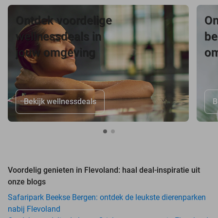
Ontdek voordelige
On
wellnessdeals in
be
jouw omgeving
om
Bekijk wellnessdeals
B
Voordelig genieten in Flevoland: haal deal-inspiratie uit
onze blogs
Safaripark Beekse Bergen: ontdek de leukste dierenparken
nabij Flevoland