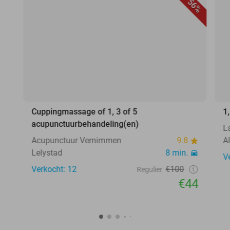
56%
Cuppingmassage of 1, 3 of 5
1
acupunctuurbehandeling(en)
L
Acupunctuur Vernimmen
9.8
A
Lelystad
8 min.
V
Verkocht: 12
€100
Regulier
€44