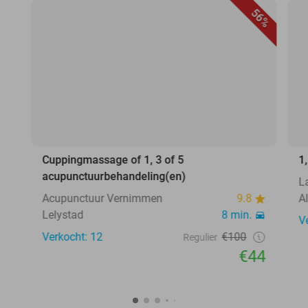
56%
Cuppingmassage of 1, 3 of 5
1
acupunctuurbehandeling(en)
L
Acupunctuur Vernimmen
9.8
A
Lelystad
8 min.
V
Verkocht: 12
€100
Regulier
€44