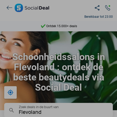
Bereikbaar tot 23:00
Ontdek 15.000+ deals
7 dagen per week beschikbaar
10+ miljoen leden
Schoonheidssalons in
9,4
Flevoland : ontdek de
Ontdek 15.000+ deals
beste beautydeals via
Social Deal
Bij mij in de buurt
Zoek deals in de buurt van
Flevoland