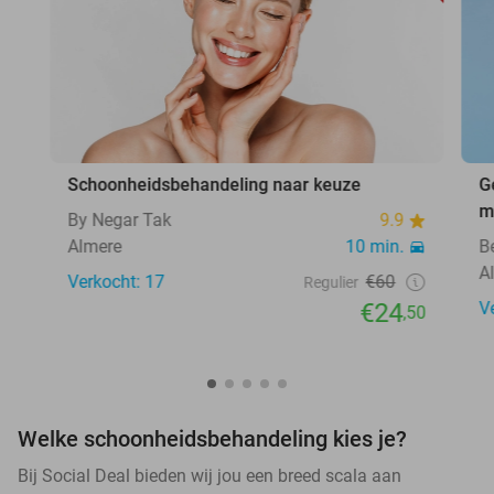
Schoonheidsbehandeling naar keuze
G
m
By Negar Tak
9.9
Almere
10 min.
B
A
Verkocht: 17
€60
Regulier
€24
V
,50
Welke schoonheidsbehandeling kies je?
Bij Social Deal bieden wij jou een breed scala aan