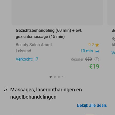
Gezichtsbehandeling (60 min) + evt.
S
gezichtsmassage (15 min)
B
Beauty Salon Ararat
9.2
A
Lelystad
10 min.
V
Verkocht: 17
€50
Regulier
€19
Massages, laserontharingen en
🦵
nagelbehandelingen
Bekijk alle deals