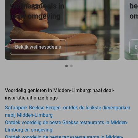
wellnessdeals in
be
jouw omgeving
om
Bekijk wellnessdeals
B
Voordelig genieten in Midden-Limburg: haal deal-
inspiratie uit onze blogs
Safaripark Beekse Bergen: ontdek de leukste dierenparken
nabij Midden-Limburg
Ontdek voordelig de beste Griekse restaurants in Midden-
Limburg en omgeving
Ontdek voordelig de beste tapasrestaurants in Midden-