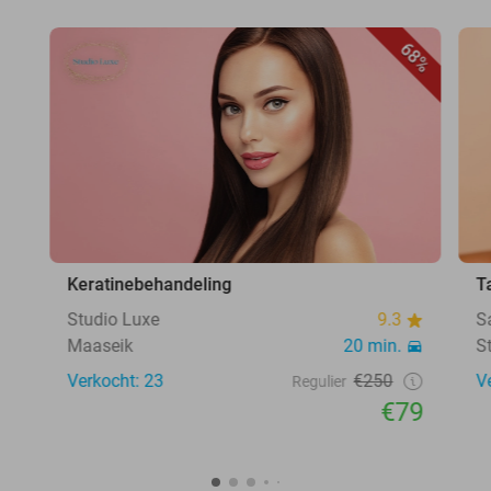
68%
Keratinebehandeling
T
Studio Luxe
9.3
S
Maaseik
20 min.
S
Verkocht: 23
€250
V
Regulier
€79