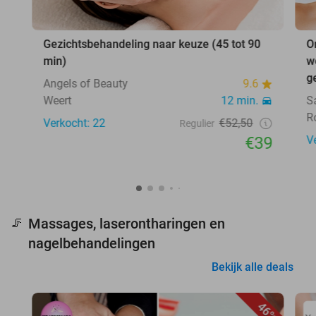
Gezichtsbehandeling naar keuze (45 tot 90
O
min)
w
g
Angels of Beauty
9.6
Weert
12 min.
S
R
Verkocht: 22
€52,50
Regulier
€39
V
Massages, laserontharingen en
🦵
nagelbehandelingen
Bekijk alle deals
46%