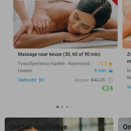
Massage naar keuze (30, 60 of 90 min)
Z
m
FysioXperience Haelen - Roermond
10.0
Haelen
8 min.
I
N
Verkocht: 90
€42,75
Regulier
€24
V
Ontdek voordelige
On