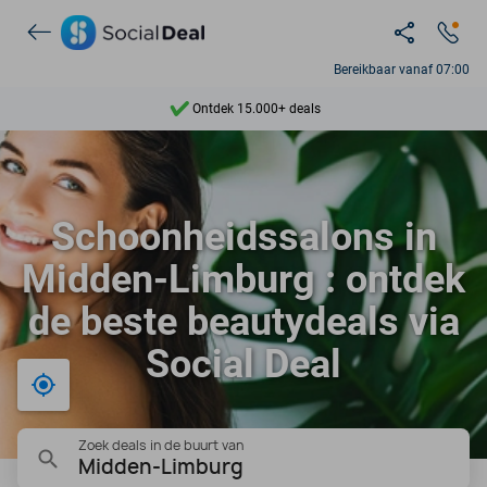
Bereikbaar vanaf 07:00
Ontdek 15.000+ deals
7 dagen per week beschikbaar
10+ miljoen leden
Schoonheidssalons in
9,4
Midden-Limburg : ontdek
Ontdek 15.000+ deals
de beste beautydeals via
Social Deal
Bij mij in de buurt
Zoek deals in de buurt van
Midden-Limburg