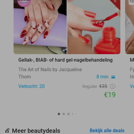
Gellak-, BIAB- of hard gel-nagelbehandeling
M
The Art of Nails by Jacqueline
F
Thorn
8 min.
H
Verkocht: 20
€35
V
Regulier
€19
Meer beautydeals
💇
Bekijk alle deals