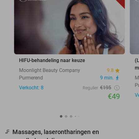
HIFU-behandeling naar keuze
(
m
Moonlight Beauty Company
9.8
Purmerend
9 min.
M
P
Verkocht: 8
€195
Regulier
€49
V
Massages, laserontharingen en
🦵