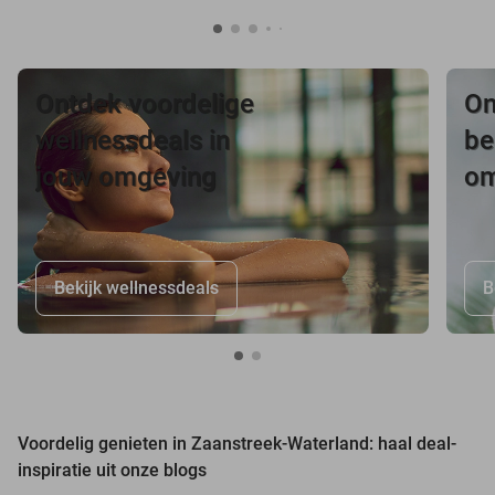
Ontdek voordelige
On
wellnessdeals in
be
jouw omgeving
om
Bekijk wellnessdeals
B
Voordelig genieten in Zaanstreek-Waterland: haal deal-
inspiratie uit onze blogs