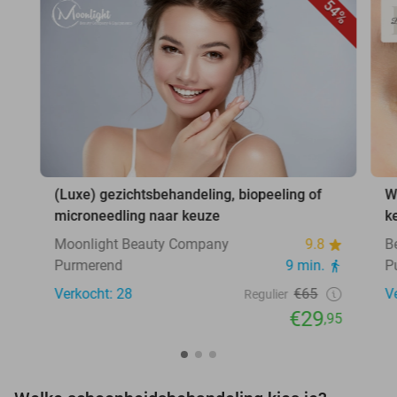
54%
(Luxe) gezichtsbehandeling, biopeeling of
W
microneedling naar keuze
k
Moonlight Beauty Company
9.8
B
Purmerend
9 min.
P
Verkocht: 28
€65
V
Regulier
€29
,95