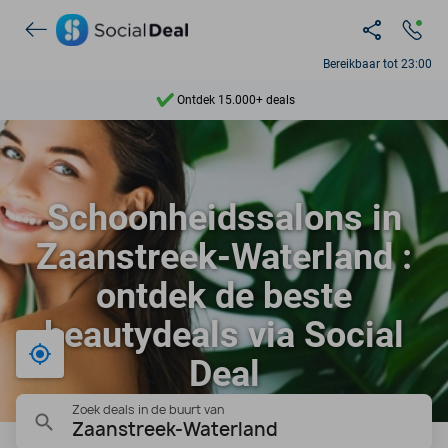
Bereikbaar tot 23:00
Ontdek 15.000+ deals
7 dagen per week beschikbaar
10+ miljoen leden
Schoonheidssalons in
9,4
Zaanstreek-Waterland :
Ontdek 15.000+ deals
ontdek de beste
beautydeals via Social
Bij mij in de buurt
Deal
Zoek deals in de buurt van
Zaanstreek-Waterland