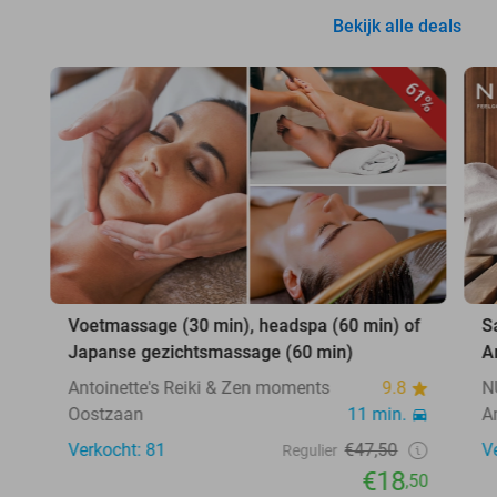
Bekijk alle deals
61%
Voetmassage (30 min), headspa (60 min) of
S
Japanse gezichtsmassage (60 min)
A
Antoinette's Reiki & Zen moments
9.8
N
Oostzaan
11 min.
A
Verkocht: 81
€47,50
V
Regulier
€18
,50