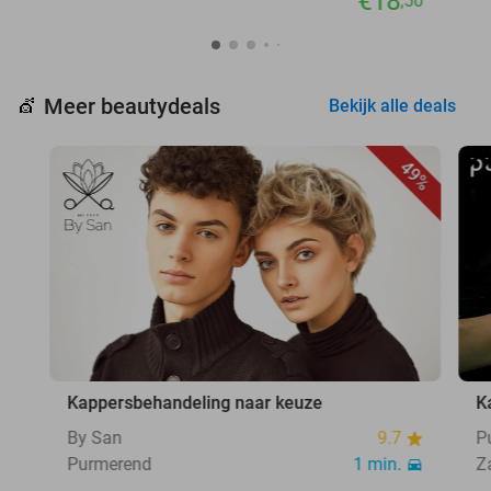
€18
,50
Meer beautydeals
💇
Bekijk alle deals
49%
Kappersbehandeling naar keuze
K
By San
9.7
P
Purmerend
1 min.
Z