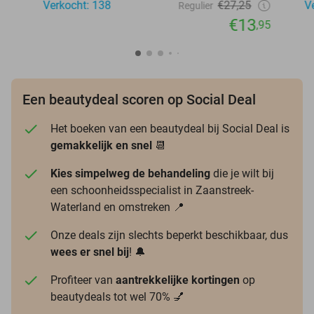
Verkocht: 138
€27,25
V
Regulier
€13
,95
Een beautydeal scoren op Social Deal
Het boeken van een beautydeal bij Social Deal is
gemakkelijk en snel
📆
Kies simpelweg de behandeling
die je wilt bij
een schoonheidsspecialist in Zaanstreek-
Waterland en omstreken 📍
Onze deals zijn slechts beperkt beschikbaar, dus
wees er snel bij
! 🔔
Profiteer van
aantrekkelijke kortingen
op
beautydeals tot wel 70% 💅