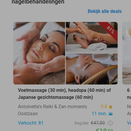
nagelbehandelingen
Bekijk alle deals
61%
Voetmassage (30 min), headspa (60 min) of
6
Japanse gezichtsmassage (60 min)
n
Antoinette's Reiki & Zen moments
9.8
N
Oostzaan
11 min.
A
Verkocht: 81
€47,50
V
Regulier