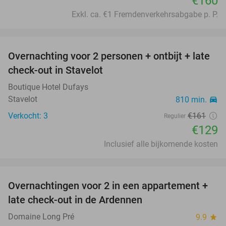
€160
Exkl. ca. €1 Fremdenverkehrsabgabe p. P.
favorite_border
Overnachting voor 2 personen + ontbijt + late
20%
check-out in Stavelot
Boutique Hotel Dufays
Stavelot
810 min.
directions_car
Verkocht: 3
€161
Regulier
€129
Inclusief alle bijkomende kosten
favorite_border
Overnachtingen voor 2 in een appartement +
62%
late check-out in de Ardennen
Domaine Long Pré
9.9
star