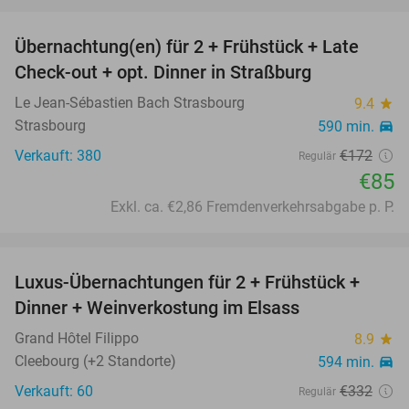
favorite_border
Übernachtung(en) für 2 + Frühstück + Late
51%
Check-out + opt. Dinner in Straßburg
Le Jean-Sébastien Bach Strasbourg
9.4
star
Strasbourg
590 min.
directions_car
Verkauft: 380
€172
Regulär
€85
Exkl. ca. €2,86 Fremdenverkehrsabgabe p. P.
favorite_border
Luxus-Übernachtungen für 2 + Frühstück +
28%
Dinner + Weinverkostung im Elsass
Grand Hôtel Filippo
8.9
star
Cleebourg (+2 Standorte)
594 min.
directions_car
Verkauft: 60
€332
Regulär