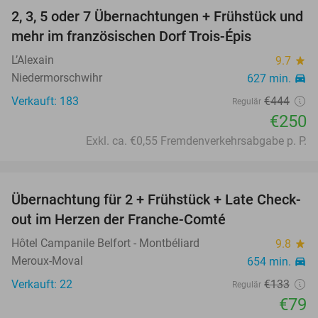
2, 3, 5 oder 7 Übernachtungen + Frühstück und
44%
mehr im französischen Dorf Trois-Épis
L’Alexain
9.7
star
Niedermorschwihr
627 min.
directions_car
Verkauft: 183
€444
Regulär
€250
Exkl. ca. €0,55 Fremdenverkehrsabgabe p. P.
favorite_border
Übernachtung für 2 + Frühstück + Late Check-
41%
out im Herzen der Franche-Comté
Hôtel Campanile Belfort - Montbéliard
9.8
star
Meroux-Moval
654 min.
directions_car
Verkauft: 22
€133
Regulär
€79