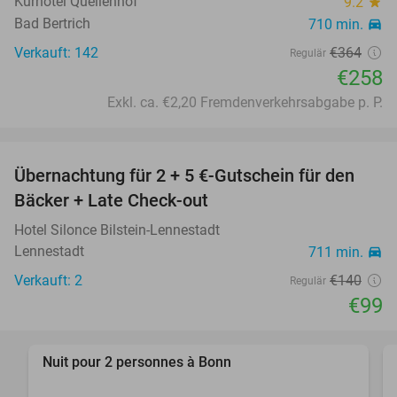
Kurhotel Quellenhof
9.2
star
Bad Bertrich
710 min.
directions_car
Verkauft: 142
€364
Regulär
€258
Exkl. ca. €2,20 Fremdenverkehrsabgabe p. P.
favorite_border
Übernachtung für 2 + 5 €-Gutschein für den
29%
Bäcker + Late Check-out
Hotel Silonce Bilstein-Lennestadt
Lennestadt
711 min.
directions_car
Verkauft: 2
€140
Regulär
€99
favorite_border
Nuit pour 2 personnes à Bonn
25%