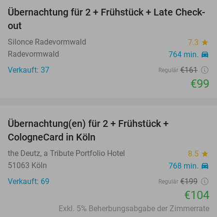
Übernachtung für 2 + Frühstück + Late Check-
39%
out
Silonce Radevormwald
7.3
star
Radevormwald
764 min.
directions_car
Verkauft: 37
€161
Regulär
€99
favorite_border
Übernachtung(en) für 2 + Frühstück +
48%
CologneCard in Köln
the Deutz, a Tribute Portfolio Hotel
8.5
star
51063 Köln
768 min.
directions_car
Verkauft: 69
€199
Regulär
€104
Exkl. 5% Beherbungsabgabe der Zimmerrate