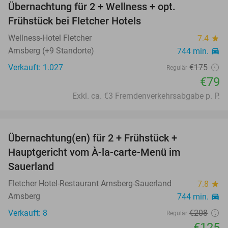
Übernachtung für 2 + Wellness + opt.
55%
Frühstück bei Fletcher Hotels
Wellness-Hotel Fletcher
7.4
star
Arnsberg (+9 Standorte)
744 min.
directions_car
Verkauft: 1.027
€175
Regulär
€79
Exkl. ca. €3 Fremdenverkehrsabgabe p. P.
favorite_border
Übernachtung(en) für 2 + Frühstück +
40%
Hauptgericht vom À-la-carte-Menü im
Sauerland
Fletcher Hotel-Restaurant Arnsberg-Sauerland
7.8
star
Arnsberg
744 min.
directions_car
Verkauft: 8
€208
Regulär
€125