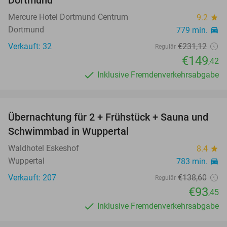
Dortmund
Mercure Hotel Dortmund Centrum
9.2
star
Dortmund
779 min.
directions_car
Verkauft: 32
€231
,12
Regulär
€149
,42
Inklusive Fremdenverkehrsabgabe
favorite_border
Übernachtung für 2 + Frühstück + Sauna und
33%
Schwimmbad in Wuppertal
Waldhotel Eskeshof
8.4
star
Wuppertal
783 min.
directions_car
Verkauft: 207
€138
,60
Regulär
€93
,45
Inklusive Fremdenverkehrsabgabe
favorite_border