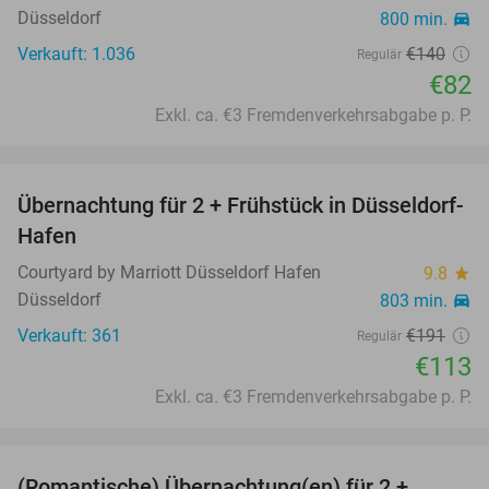
Düsseldorf
800 min.
directions_car
Verkauft: 1.036
€140
Regulär
€82
Exkl. ca. €3 Fremdenverkehrsabgabe p. P.
favorite_border
Übernachtung für 2 + Frühstück in Düsseldorf-
41%
Hafen
Courtyard by Marriott Düsseldorf Hafen
9.8
star
Düsseldorf
803 min.
directions_car
Verkauft: 361
€191
Regulär
€113
Exkl. ca. €3 Fremdenverkehrsabgabe p. P.
favorite_border
(Romantische) Übernachtung(en) für 2 +