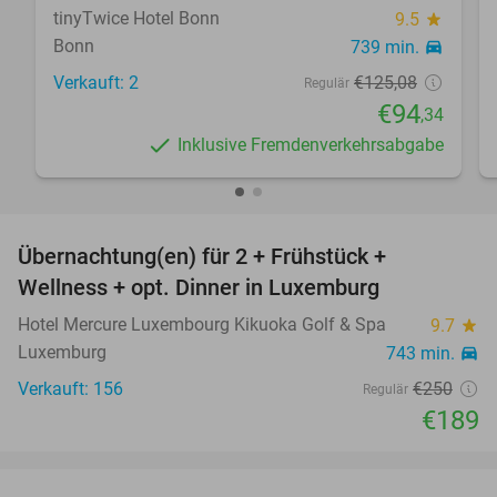
tinyTwice Hotel Bonn
9.5
star
Bonn
739 min.
directions_car
Verkauft: 2
€125
,08
Regulär
€94
,34
Inklusive Fremdenverkehrsabgabe
favorite_border
Übernachtung(en) für 2 + Frühstück +
24%
Wellness + opt. Dinner in Luxemburg
Hotel Mercure Luxembourg Kikuoka Golf & Spa
9.7
star
Luxemburg
743 min.
directions_car
Verkauft: 156
€250
Regulär
€189
favorite_border