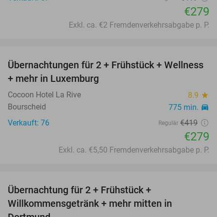
€279
Exkl. ca. €2 Fremdenverkehrsabgabe p. P.
favorite_border
Übernachtungen für 2 + Frühstück + Wellness
33%
+ mehr in Luxemburg
Cocoon Hotel La Rive
8.9
star
Bourscheid
775 min.
directions_car
Verkauft: 76
€419
Regulär
€279
Exkl. ca. €5,50 Fremdenverkehrsabgabe p. P.
favorite_border
Übernachtung für 2 + Frühstück +
35%
Willkommensgetränk + mehr mitten in