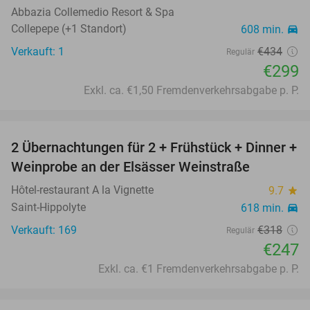
Abbazia Collemedio Resort & Spa
Collepepe (+1 Standort)
608 min.
directions_car
Verkauft: 1
€434
Regulär
€299
Exkl. ca. €1,50 Fremdenverkehrsabgabe p. P.
favorite_border
2 Übernachtungen für 2 + Frühstück + Dinner +
22%
Weinprobe an der Elsässer Weinstraße
Hôtel-restaurant A la Vignette
9.7
star
Saint-Hippolyte
618 min.
directions_car
Verkauft: 169
€318
Regulär
€247
Exkl. ca. €1 Fremdenverkehrsabgabe p. P.
favorite_border