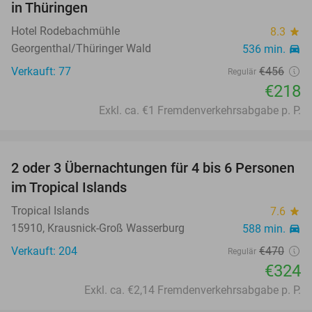
in Thüringen
Hotel Rodebachmühle
8.3
star
Georgenthal/Thüringer Wald
536 min.
directions_car
Verkauft: 77
€456
Regulär
€218
Exkl. ca. €1 Fremdenverkehrsabgabe p. P.
favorite_border
2 oder 3 Übernachtungen für 4 bis 6 Personen
31%
im Tropical Islands
Tropical Islands
7.6
star
15910, Krausnick-Groß Wasserburg
588 min.
directions_car
Verkauft: 204
€470
Regulär
€324
Exkl. ca. €2,14 Fremdenverkehrsabgabe p. P.