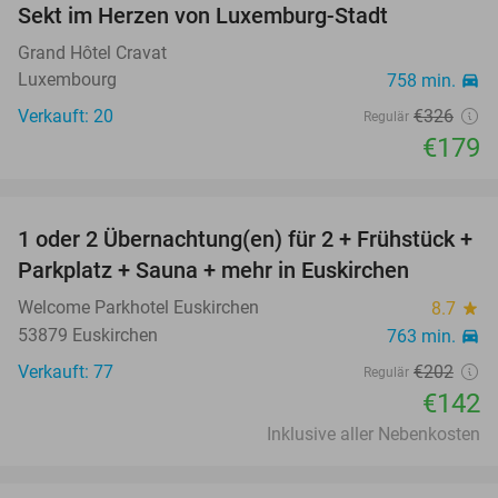
Sekt im Herzen von Luxemburg-Stadt
Grand Hôtel Cravat
Luxembourg
758 min.
directions_car
Verkauft: 20
€326
Regulär
€179
favorite_border
1 oder 2 Übernachtung(en) für 2 + Frühstück +
30%
Parkplatz + Sauna + mehr in Euskirchen
Welcome Parkhotel Euskirchen
8.7
star
53879 Euskirchen
763 min.
directions_car
Verkauft: 77
€202
Regulär
€142
Inklusive aller Nebenkosten
favorite_border