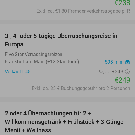
€238
Exkl. ca. €1,80 Fremdenverkehrsabgabe p. P.
favorite_border
3-, 4- oder 5-tägige Überraschungsreise in
29%
Europa
Five Star Verrassingsreizen
Frankfurt am Main (+12 Standorte)
598 min.
directions_car
Verkauft: 48
€349
Regulär
€249
Exkl. ca. 35 € Buchungsgebühr pro 2 Personen
favorite_border
2 oder 4 Übernachtungen für 2 +
31%
Willkommensgetränk + Frühstück + 3-Gänge-
Menü + Wellness