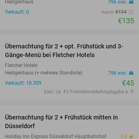
Heiligenhaus
796 min.
directions_car
Verkauft: 0
€194
Regulär
€135
favorite_border
Übernachtung für 2 + opt. Frühstück und 3-
Gänge-Menü bei Fletcher Hotels
Fletcher Hotels
Heiligenhaus (+ mehrere Standorte)
796 min.
directions_car
€45
Verkauft: 18.309
Exkl. ca. €3 Fremdenverkehrsabgabe p. P.
favorite_border
Übernachtung für 2 + Frühstück mitten in
41%
Düsseldorf
Holiday Inn Express Düsseldorf Hauptbahnhof
9.3
star