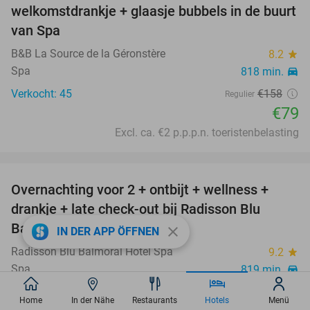
welkomstdrankje + glaasje bubbels in de buurt
van Spa
B&B La Source de la Géronstère
8.2
star
Spa
818 min.
directions_car
Verkocht: 45
€158
Regulier
€79
Excl. ca. €2 p.p.p.n. toeristenbelasting
favorite_border
Overnachting voor 2 + ontbijt + wellness +
drankje + late check-out bij Radisson Blu
Balmoral Hotel
close
IN DER APP ÖFFNEN
Radisson Blu Balmoral Hotel Spa
9.2
star
Spa
819 min.
directions_car
€149
Verkocht: 591
Home
In der Nähe
Restaurants
Hotels
Menü