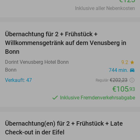
Inklusive aller Nebenkosten
favorite_border
Übernachtung für 2 + Frühstück +
48%
Willkommensgetränk auf dem Venusberg in
Bonn
Dorint Venusberg Hotel Bonn
9.2
star
Bonn
744 min.
directions_car
Verkauft: 47
€202
,23
Regulär
€105
,93
Inklusive Fremdenverkehrsabgabe
favorite_border
Übernachtung(en) für 2 + Frühstück + Late
37%
Check-out in der Eifel