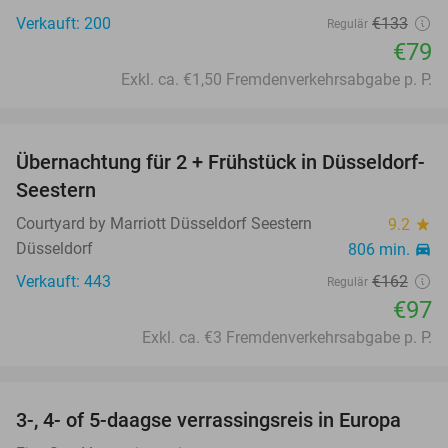
Verkauft: 200
€133
Regulär
€79
Exkl. ca. €1,50 Fremdenverkehrsabgabe p. P.
favorite_border
Übernachtung für 2 + Frühstück in Düsseldorf-
40%
Seestern
Courtyard by Marriott Düsseldorf Seestern
9.2
star
Düsseldorf
806 min.
directions_car
Verkauft: 443
€162
Regulär
€97
Exkl. ca. €3 Fremdenverkehrsabgabe p. P.
favorite_border
3-, 4- of 5-daagse verrassingsreis in Europa
29%