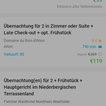
Inklusive aller Nebenkosten
favorite_border
Übernachtung für 2 in Zimmer oder Suite +
56%
Late Check-out + opt. Frühstück
Domaine du Bois d'Arlon
9.4
star
Arlon
790 min.
directions_car
Verkauft: 80
€269
Regulär
€119
favorite_border
Übernachtung(en) für 2 + Frühstück +
30%
Hauptgericht im Niederbergischen
Terrassenland
Fletcher Waldhotel Nordrhein-Westfalen