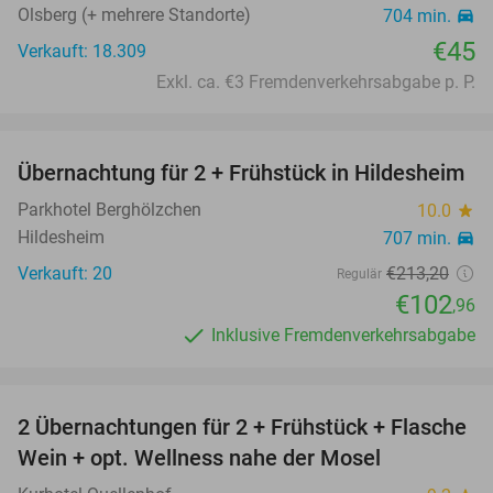
Olsberg (+ mehrere Standorte)
704 min.
directions_car
€45
Verkauft: 18.309
Exkl. ca. €3 Fremdenverkehrsabgabe p. P.
favorite_border
Übernachtung für 2 + Frühstück in Hildesheim
52%
Parkhotel Berghölzchen
10.0
star
Hildesheim
707 min.
directions_car
Verkauft: 20
€213
,20
Regulär
€102
,96
Inklusive Fremdenverkehrsabgabe
favorite_border
2 Übernachtungen für 2 + Frühstück + Flasche
29%
Wein + opt. Wellness nahe der Mosel