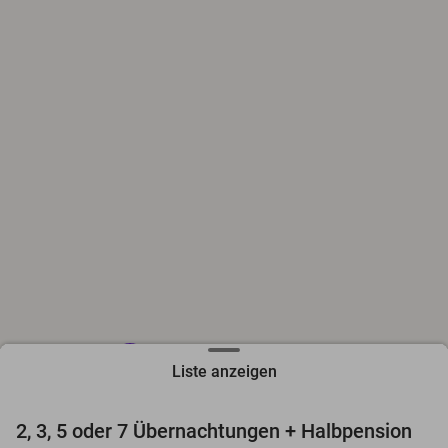
hotel
hotel
Liste anzeigen
favorite_border
2, 3, 5 oder 7 Übernachtungen + Halbpension
52%