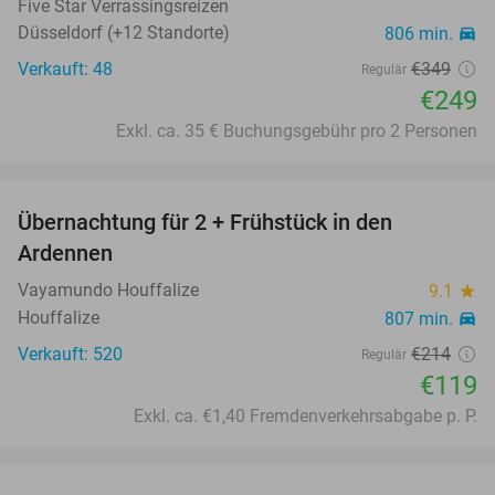
Five Star Verrassingsreizen
Düsseldorf (+12 Standorte)
806 min.
directions_car
Verkauft: 48
€349
Regulär
€249
Exkl. ca. 35 € Buchungsgebühr pro 2 Personen
favorite_border
Übernachtung für 2 + Frühstück in den
44%
Ardennen
Vayamundo Houffalize
9.1
star
Houffalize
807 min.
directions_car
Verkauft: 520
€214
Regulär
€119
Exkl. ca. €1,40 Fremdenverkehrsabgabe p. P.
favorite_border