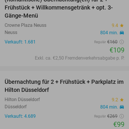
32%
Frühstück + Willkommensgetränk + opt. 3-
Gänge-Menü
Crowne Plaza Neuss
9.4
star
Neuss
804 min.
directions_car
Verkauft: 1.681
€160
Regulär
€109
Exkl. ca. €2,50 Fremdenverkehrsabgabe p. P.
favorite_border
Übernachtung für 2 + Frühstück + Parkplatz im
63%
Hilton Düsseldorf
Hilton Düsseldorf
9.2
star
Düsseldorf
804 min.
directions_car
Verkauft: 4.689
€269
Regulär
€99