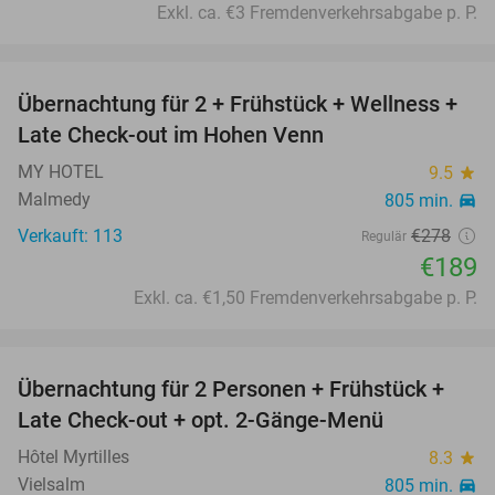
Exkl. ca. €3 Fremdenverkehrsabgabe p. P.
favorite_border
Übernachtung für 2 + Frühstück + Wellness +
32%
Late Check-out im Hohen Venn
MY HOTEL
9.5
star
Malmedy
805 min.
directions_car
Verkauft: 113
€278
Regulär
€189
Exkl. ca. €1,50 Fremdenverkehrsabgabe p. P.
favorite_border
Übernachtung für 2 Personen + Frühstück +
41%
Late Check-out + opt. 2-Gänge-Menü
Hôtel Myrtilles
8.3
star
Vielsalm
805 min.
directions_car