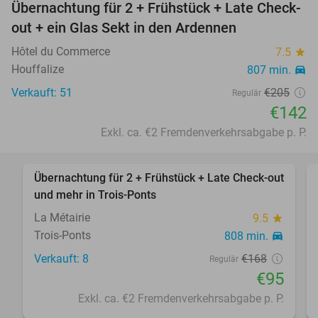
Übernachtung für 2 + Frühstück + Late Check-
31%
out + ein Glas Sekt in den Ardennen
Hôtel du Commerce
7.5
star
Houffalize
807 min.
directions_car
Verkauft: 51
€205
Regulär
€142
Exkl. ca. €2 Fremdenverkehrsabgabe p. P.
favorite_border
Übernachtung für 2 + Frühstück + Late Check-out
43%
und mehr in Trois-Ponts
La Métairie
9.5
star
Trois-Ponts
808 min.
directions_car
Verkauft: 8
€168
Regulär
€95
Exkl. ca. €2 Fremdenverkehrsabgabe p. P.