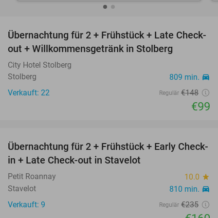
favorite_border
Übernachtung für 2 + Frühstück + Late Check-
33%
out + Willkommensgetränk in Stolberg
City Hotel Stolberg
Stolberg
809 min.
directions_car
Verkauft: 22
€148
Regulär
€99
favorite_border
Übernachtung für 2 + Frühstück + Early Check-
32%
in + Late Check-out in Stavelot
Petit Roannay
10.0
star
Stavelot
810 min.
directions_car
Verkauft: 9
€235
Regulär