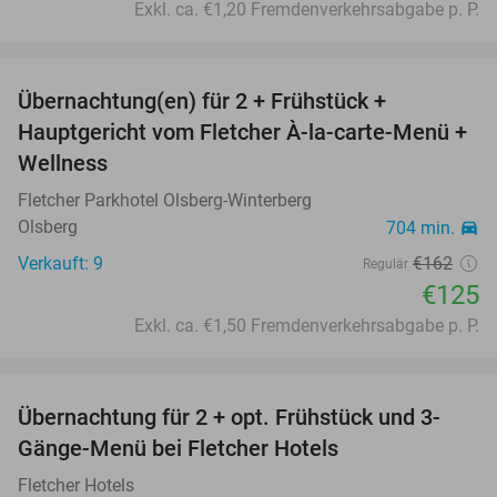
Exkl. ca. €1,20 Fremdenverkehrsabgabe p. P.
favorite_border
Übernachtung(en) für 2 + Frühstück +
23%
Hauptgericht vom Fletcher À-la-carte-Menü +
Wellness
Fletcher Parkhotel Olsberg-Winterberg
Olsberg
704 min.
directions_car
Verkauft: 9
€162
Regulär
€125
Exkl. ca. €1,50 Fremdenverkehrsabgabe p. P.
favorite_border
Übernachtung für 2 + opt. Frühstück und 3-
Gänge-Menü bei Fletcher Hotels
Fletcher Hotels