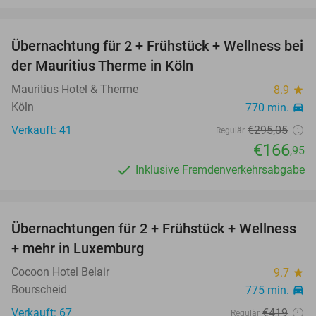
favorite_border
Übernachtung für 2 + Frühstück + Wellness bei
43%
der Mauritius Therme in Köln
Mauritius Hotel & Therme
8.9
star
Köln
770 min.
directions_car
Verkauft: 41
€295
,05
Regulär
€166
,95
Inklusive Fremdenverkehrsabgabe
favorite_border
Übernachtungen für 2 + Frühstück + Wellness
33%
+ mehr in Luxemburg
Cocoon Hotel Belair
9.7
star
Bourscheid
775 min.
directions_car
Verkauft: 67
€419
Regulär