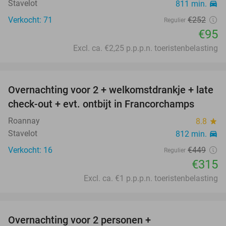
Stavelot
811 min.
directions_car
Verkocht: 71
€252
Regulier
€95
Excl. ca. €2,25 p.p.p.n. toeristenbelasting
favorite_border
Overnachting voor 2 + welkomstdrankje + late
30%
check-out + evt. ontbijt in Francorchamps
Roannay
8.8
star
Stavelot
812 min.
directions_car
Verkocht: 16
€449
Regulier
€315
Excl. ca. €1 p.p.p.n. toeristenbelasting
favorite_border
Overnachting voor 2 personen +
50%