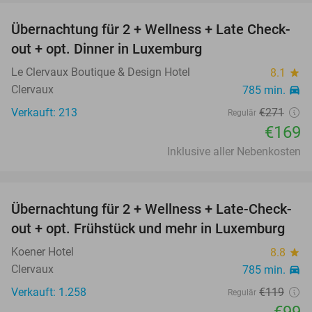
Übernachtung für 2 + Wellness + Late Check-
38%
out + opt. Dinner in Luxemburg
Le Clervaux Boutique & Design Hotel
8.1
star
Clervaux
785 min.
directions_car
Verkauft: 213
€271
Regulär
€169
Inklusive aller Nebenkosten
favorite_border
Übernachtung für 2 + Wellness + Late-Check-
17%
out + opt. Frühstück und mehr in Luxemburg
Koener Hotel
8.8
star
Clervaux
785 min.
directions_car
Verkauft: 1.258
€119
Regulär
€99