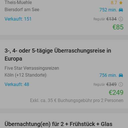
Theis-Muehle
8.7
star
Biersdorf am See
752 min.
directions_car
Verkauft: 151
€134
Regulär
€85
favorite_border
3-, 4- oder 5-tägige Überraschungsreise in
29%
Europa
Five Star Verrassingsreizen
Köln (+12 Standorte)
756 min.
directions_car
Verkauft: 48
€349
Regulär
€249
Exkl. ca. 35 € Buchungsgebühr pro 2 Personen
favorite_border
Übernachtung(en) für 2 + Frühstück + Glas
45%