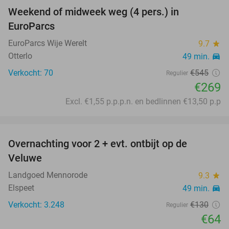
Weekend of midweek weg (4 pers.) in
51%
EuroParcs
EuroParcs Wije Werelt
9.7
star
Otterlo
49 min.
directions_car
Verkocht: 70
€545
Regulier
€269
Excl. €1,55 p.p.p.n. en bedlinnen €13,50 p.p
favorite_border
Overnachting voor 2 + evt. ontbijt op de
51%
Veluwe
Landgoed Mennorode
9.3
star
Elspeet
49 min.
directions_car
Verkocht: 3.248
€130
Regulier
€64