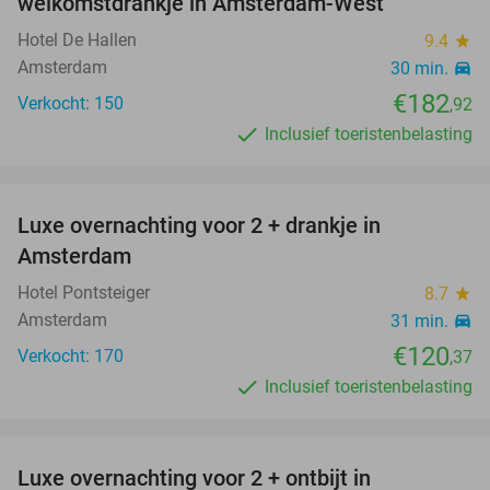
welkomstdrankje in Amsterdam-West
Hotel De Hallen
9.4
star
Amsterdam
30 min.
directions_car
€182
Verkocht: 150
,92
Inclusief toeristenbelasting
favorite_border
Luxe overnachting voor 2 + drankje in
Amsterdam
Hotel Pontsteiger
8.7
star
Amsterdam
31 min.
directions_car
€120
Verkocht: 170
,37
Inclusief toeristenbelasting
favorite_border
Luxe overnachting voor 2 + ontbijt in