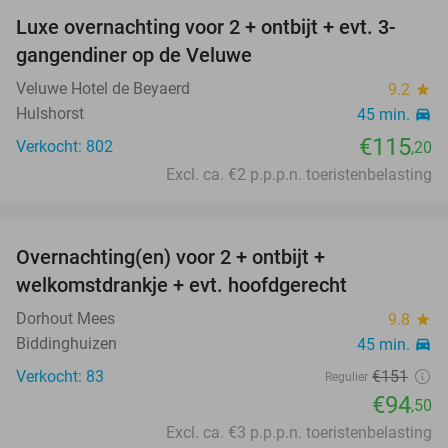
Luxe overnachting voor 2 + ontbijt + evt. 3-
gangendiner op de Veluwe
Veluwe Hotel de Beyaerd
9.2
star
Hulshorst
45 min.
directions_car
€115
Verkocht: 802
,20
Excl. ca. €2 p.p.p.n. toeristenbelasting
favorite_border
Overnachting(en) voor 2 + ontbijt +
37%
welkomstdrankje + evt. hoofdgerecht
Dorhout Mees
9.8
star
Biddinghuizen
45 min.
directions_car
Verkocht: 83
€151
Regulier
€94
,50
Excl. ca. €3 p.p.p.n. toeristenbelasting