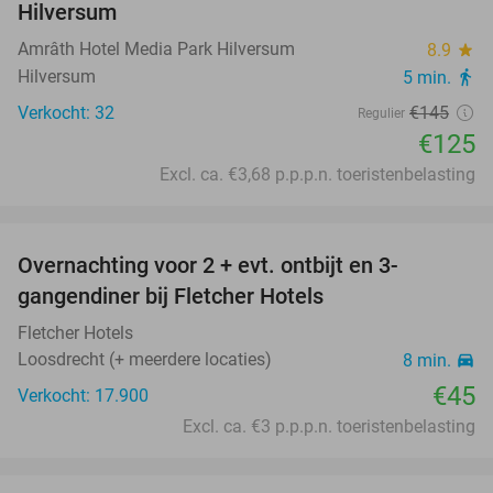
Hilversum
Amrâth Hotel Media Park Hilversum
8.9
star
Hilversum
5 min.
directions_walk
Verkocht: 32
€145
Regulier
€125
Excl. ca. €3,68 p.p.p.n. toeristenbelasting
favorite_border
Overnachting voor 2 + evt. ontbijt en 3-
gangendiner bij Fletcher Hotels
Fletcher Hotels
Loosdrecht (+ meerdere locaties)
8 min.
directions_car
€45
Verkocht: 17.900
Excl. ca. €3 p.p.p.n. toeristenbelasting
favorite_border