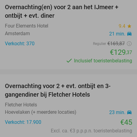
Overnachting(en) voor 2 aan het IJmeer +
24%
ontbijt + evt. diner
Four Elements Hotel
9.4
star
Amsterdam
21 min.
directions_car
Verkocht: 370
€169
,87
Regulier
€129
,37
Inclusief toeristenbelasting
favorite_border
Overnachting voor 2 + evt. ontbijt en 3-
gangendiner bij Fletcher Hotels
Fletcher Hotels
Hoevelaken (+ meerdere locaties)
23 min.
directions_car
€45
Verkocht: 17.900
Excl. ca. €3 p.p.p.n. toeristenbelasting