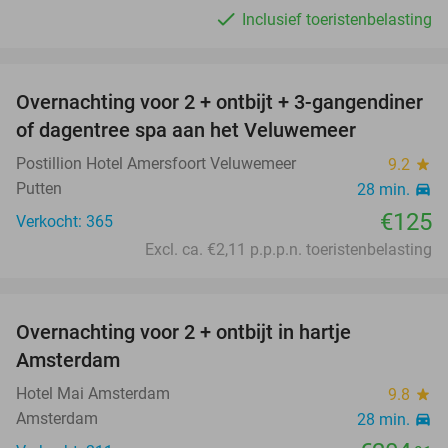
Inclusief toeristenbelasting
favorite_border
Overnachting voor 2 + ontbijt + 3-gangendiner
of dagentree spa aan het Veluwemeer
Postillion Hotel Amersfoort Veluwemeer
9.2
star
Putten
28 min.
directions_car
€125
Verkocht: 365
Excl. ca. €2,11 p.p.p.n. toeristenbelasting
favorite_border
Overnachting voor 2 + ontbijt in hartje
Amsterdam
Hotel Mai Amsterdam
9.8
star
Amsterdam
28 min.
directions_car