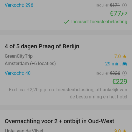
Verkocht: 296
€171
Regulier
€77
,62
Inclusief toeristenbelasting
favorite_border
4 of 5 dagen Praag of Berlijn
30%
GreenCityTrip
7.0
star
Amsterdam (+6 locaties)
29 min.
directions_car
Verkocht: 40
€326
Regulier
€229
Excl. ca. €2,20 p.p.p.n. toeristenbelasting, afhankelijk van
de bestemming en het hotel
favorite_border
Overnachting voor 2 + ontbijt in Oud-West
Hotel van de Vijsel
9.0
star