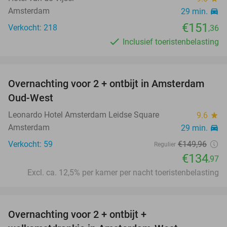
Amsterdam
29 min.
directions_car
€151
Verkocht: 218
,36
Inclusief toeristenbelasting
favorite_border
Overnachting voor 2 + ontbijt in Amsterdam
10%
Oud-West
Leonardo Hotel Amsterdam Leidse Square
9.6
star
Amsterdam
29 min.
directions_car
Verkocht: 59
€149
,96
Regulier
€134
,97
Excl. ca. 12,5% per kamer per nacht toeristenbelasting
favorite_border
Overnachting voor 2 + ontbijt +