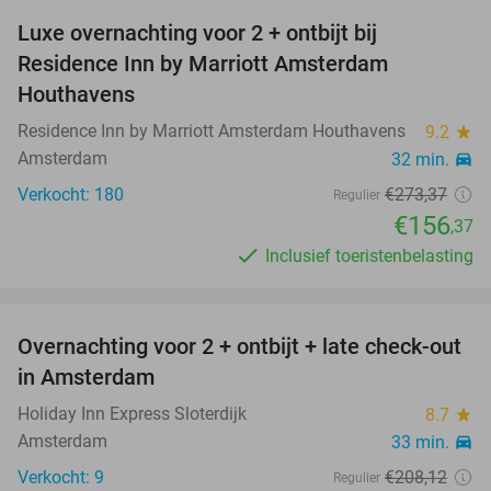
Luxe overnachting voor 2 + ontbijt bij
43%
Residence Inn by Marriott Amsterdam
Houthavens
Residence Inn by Marriott Amsterdam Houthavens
9.2
star
Amsterdam
32 min.
directions_car
Verkocht: 180
€273
,37
Regulier
€156
,37
Inclusief toeristenbelasting
favorite_border
Overnachting voor 2 + ontbijt + late check-out
41%
in Amsterdam
Holiday Inn Express Sloterdijk
8.7
star
Amsterdam
33 min.
directions_car
Verkocht: 9
€208
,12
Regulier