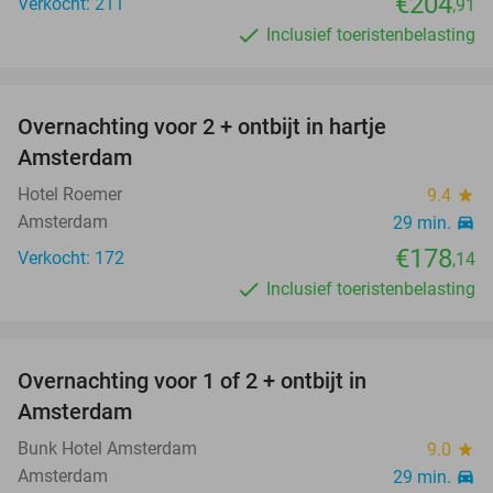
€204
Verkocht: 211
,91
Inclusief toeristenbelasting
favorite_border
Overnachting voor 2 + ontbijt in hartje
Amsterdam
Hotel Roemer
9.4
star
Amsterdam
29 min.
directions_car
€178
Verkocht: 172
,14
Inclusief toeristenbelasting
favorite_border
Overnachting voor 1 of 2 + ontbijt in
55%
Amsterdam
Bunk Hotel Amsterdam
9.0
star
Amsterdam
29 min.
directions_car