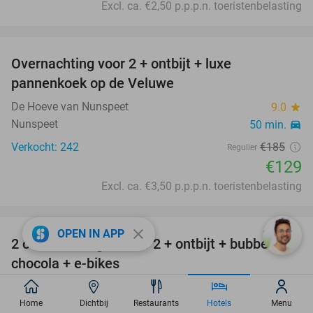
Excl. ca. €2,50 p.p.p.n. toeristenbelasting
favorite_border
Overnachting voor 2 + ontbijt + luxe
30%
pannenkoek op de Veluwe
De Hoeve van Nunspeet
9.0
star
Nunspeet
50 min.
directions_car
Verkocht: 242
€185
Regulier
€129
Excl. ca. €3,50 p.p.p.n. toeristenbelasting
favorite_border
close
OPEN IN APP
2 overnachtingen voor 2 + ontbijt + bubbels +
40%
chocola + e-bikes
Boslodges Veluwe
9.4
star
Nunspeet
Home
Dichtbij
Restaurants
Hotels
Menu
51 min.
directions_car