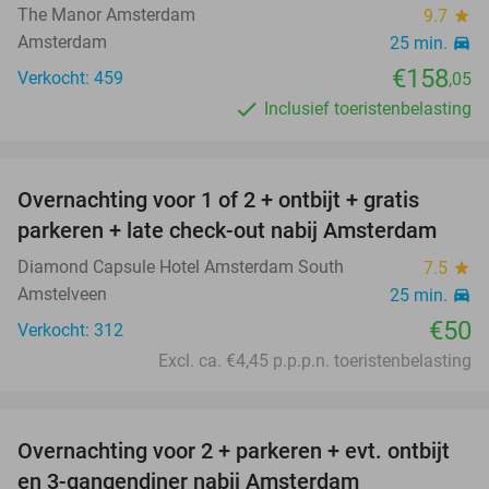
The Manor Amsterdam
9.7
star
Amsterdam
25 min.
directions_car
€158
Verkocht: 459
,05
Inclusief toeristenbelasting
favorite_border
Overnachting voor 1 of 2 + ontbijt + gratis
parkeren + late check-out nabij Amsterdam
Diamond Capsule Hotel Amsterdam South
7.5
star
Amstelveen
25 min.
directions_car
€50
Verkocht: 312
Excl. ca. €4,45 p.p.p.n. toeristenbelasting
favorite_border
Overnachting voor 2 + parkeren + evt. ontbijt
51%
en 3-gangendiner nabij Amsterdam