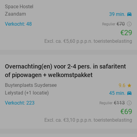
Space Hostel
Zaandam
39 min.
directions_car
Verkocht: 48
€70
Regulier
€29
Excl. ca. €5,60 p.p.p.n. toeristenbelasting
favorite_border
Overnachting(en) voor 2-4 pers. in safaritent
39%
of pipowagen + welkomstpakket
Buytenplaets Suydersee
9.6
star
Lelystad (+1 locatie)
45 min.
directions_car
Verkocht: 223
€113
Regulier
€69
Excl. ca. €3,10 p.p.p.n. toeristenbelasting
favorite_border