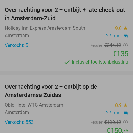
Overnachting voor 2 + ontbijt + late check-out
45%
in Amsterdam-Zuid
Holiday Inn Express Amsterdam South
9.0
star
Amsterdam
27 min.
directions_car
Verkocht: 5
€244
,12
Regulier
€135
Inclusief toeristenbelasting
favorite_border
Overnachting voor 2 + ontbijt op de
21%
Amsterdamse Zuidas
Qbic Hotel WTC Amsterdam
8.9
star
Amsterdam
27 min.
directions_car
Verkocht: 553
€190
,12
Regulier
€150
,75