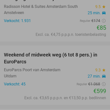
Radisson Hotel & Suites Amsterdam South
9.5
star
Amstelveen
25 min.
directions_car
Verkocht: 1.931
€174
Regulier
€85
Excl. ca. €4,75 p.p.p.n. toeristenbelasting
favorite_border
Weekend of midweek weg (6 tot 8 pers.) in
44%
EuroParcs
EuroParcs Poort van Amsterdam
9.3
star
Uitdam
27 min.
directions_car
Verkocht: 45
€1.068
Regulier
€599
Excl. ca. €3,65 p.p.p.n. en €13,50 p.p. bedlinnen
favorite_border