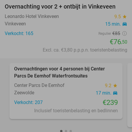
Overnachting voor 2 + ontbijt in Vinkeveen
10%
Leonardo Hotel Vinkeveen
9.5
star
Vinkeveen
15 min.
directions_car
Verkocht: 165
€85
Regulier
€76
,50
Excl. ca. €3,80 p.p.p.n. toeristenbelasting
favorite_border
Overnachtingen voor 4 personen bij Center
Parcs De Eemhof Waterfrontsuites
Center Parcs De Eemhof
9.2
star
Zeewolde
17 min.
directions_car
€239
Verkocht: 207
Inclusief toeristenbelasting en bedlinnen