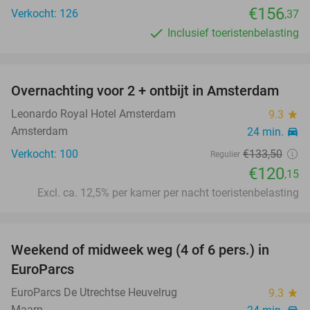
€156
Verkocht: 126
,37
Inclusief toeristenbelasting
favorite_border
Overnachting voor 2 + ontbijt in Amsterdam
10%
Leonardo Royal Hotel Amsterdam
9.3
star
Amsterdam
24 min.
directions_car
Verkocht: 100
€133
,50
Regulier
€120
,15
Excl. ca. 12,5% per kamer per nacht toeristenbelasting
favorite_border
Weekend of midweek weg (4 of 6 pers.) in
17%
EuroParcs
EuroParcs De Utrechtse Heuvelrug
9.3
star
Maarn