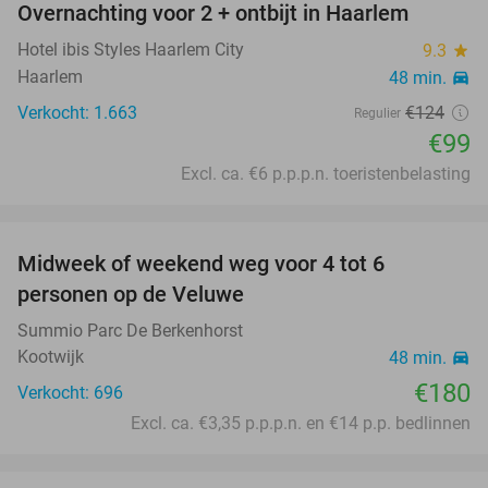
Overnachting voor 2 + ontbijt in Haarlem
20%
Hotel ibis Styles Haarlem City
9.3
star
Haarlem
48 min.
directions_car
Verkocht: 1.663
€124
Regulier
€99
Excl. ca. €6 p.p.p.n. toeristenbelasting
favorite_border
Midweek of weekend weg voor 4 tot 6
personen op de Veluwe
Summio Parc De Berkenhorst
Kootwijk
48 min.
directions_car
€180
Verkocht: 696
Excl. ca. €3,35 p.p.p.n. en €14 p.p. bedlinnen
favorite_border