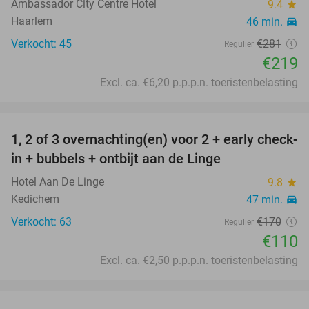
Ambassador City Centre Hotel
9.4
star
Haarlem
46 min.
directions_car
Verkocht: 45
€281
Regulier
€219
Excl. ca. €6,20 p.p.p.n. toeristenbelasting
favorite_border
1, 2 of 3 overnachting(en) voor 2 + early check-
35%
in + bubbels + ontbijt aan de Linge
Hotel Aan De Linge
9.8
star
Kedichem
47 min.
directions_car
Verkocht: 63
€170
Regulier
€110
Excl. ca. €2,50 p.p.p.n. toeristenbelasting
favorite_border