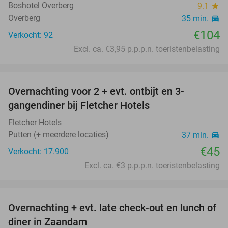
Boshotel Overberg
9.1
star
Overberg
35 min.
directions_car
€104
Verkocht: 92
Excl. ca. €3,95 p.p.p.n. toeristenbelasting
favorite_border
Overnachting voor 2 + evt. ontbijt en 3-
gangendiner bij Fletcher Hotels
Fletcher Hotels
Putten (+ meerdere locaties)
37 min.
directions_car
€45
Verkocht: 17.900
Excl. ca. €3 p.p.p.n. toeristenbelasting
favorite_border
Overnachting + evt. late check-out en lunch of
59%
diner in Zaandam