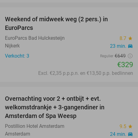
favorite_border
Weekend of midweek weg (2 pers.) in
49%
EuroParcs
EuroParcs Bad Hulckesteijn
8.7
star
Nijkerk
23 min.
directions_car
Verkocht: 3
€649
Regulier
€329
Excl. €2,35 p.p.p.n. en €13,50 p.p. bedlinnen
favorite_border
Overnachting voor 2 + ontbijt + evt.
welkomstdrankje + 3-gangendiner in
Amsterdam of Spa Weesp
Postillion Hotel Amsterdam
9.5
star
Amsterdam
24 min.
directions_car