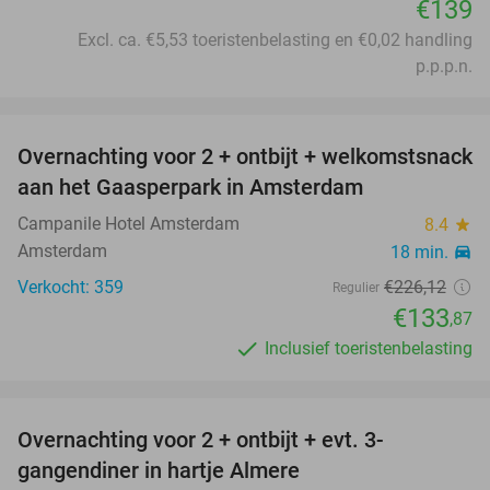
€139
Excl. ca. €5,53 toeristenbelasting en €0,02 handling
p.p.p.n.
favorite_border
Overnachting voor 2 + ontbijt + welkomstsnack
41%
aan het Gaasperpark in Amsterdam
Campanile Hotel Amsterdam
8.4
star
Amsterdam
18 min.
directions_car
Verkocht: 359
€226
,12
Regulier
€133
,87
Inclusief toeristenbelasting
favorite_border
Overnachting voor 2 + ontbijt + evt. 3-
6%
gangendiner in hartje Almere