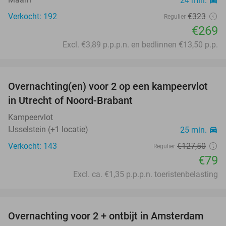
24 min.
directions_car
Verkocht: 192
€323
Regulier
€269
Excl. €3,89 p.p.p.n. en bedlinnen €13,50 p.p.
favorite_border
Overnachting(en) voor 2 op een kampeervlot
38%
in Utrecht of Noord-Brabant
Kampeervlot
IJsselstein (+1 locatie)
25 min.
directions_car
Verkocht: 143
€127
,50
Regulier
€79
Excl. ca. €1,35 p.p.p.n. toeristenbelasting
favorite_border
Overnachting voor 2 + ontbijt in Amsterdam