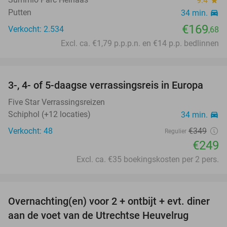
9.4
star
Putten
34 min.
directions_car
€169
Verkocht: 2.534
,68
Excl. ca. €1,79 p.p.p.n. en €14 p.p. bedlinnen
favorite_border
3-, 4- of 5-daagse verrassingsreis in Europa
29%
Five Star Verrassingsreizen
Schiphol (+12 locaties)
34 min.
directions_car
Verkocht: 48
€349
Regulier
€249
Excl. ca. €35 boekingskosten per 2 pers.
favorite_border
Overnachting(en) voor 2 + ontbijt + evt. diner
aan de voet van de Utrechtse Heuvelrug