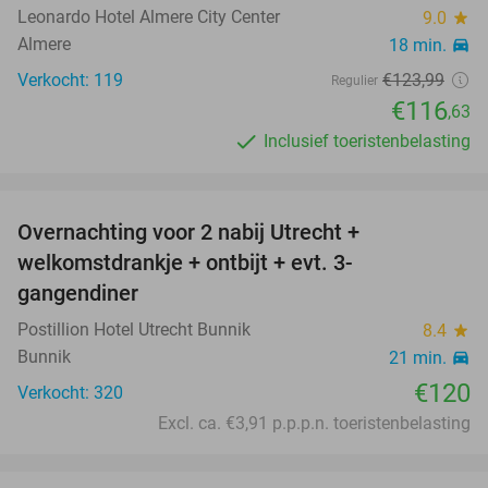
Leonardo Hotel Almere City Center
9.0
star
Almere
18 min.
directions_car
Verkocht: 119
€123
,99
Regulier
€116
,63
Inclusief toeristenbelasting
favorite_border
Overnachting voor 2 nabij Utrecht +
welkomstdrankje + ontbijt + evt. 3-
gangendiner
Postillion Hotel Utrecht Bunnik
8.4
star
Bunnik
21 min.
directions_car
€120
Verkocht: 320
Excl. ca. €3,91 p.p.p.n. toeristenbelasting
favorite_border