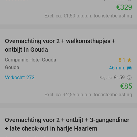
€329
Excl. ca. €1,50 p.p.p.n. toeristenbelasting
favorite_border
Overnachting voor 2 + welkomsthapjes +
47%
ontbijt in Gouda
Campanile Hotel Gouda
8.1
star
Gouda
46 min.
directions_car
Verkocht: 272
€159
Regulier
€85
Excl. ca. €2,55 p.p.p.n. toeristenbelasting
favorite_border
Overnachting voor 2 + ontbijt + 3-gangendiner
22%
+ late check-out in hartje Haarlem