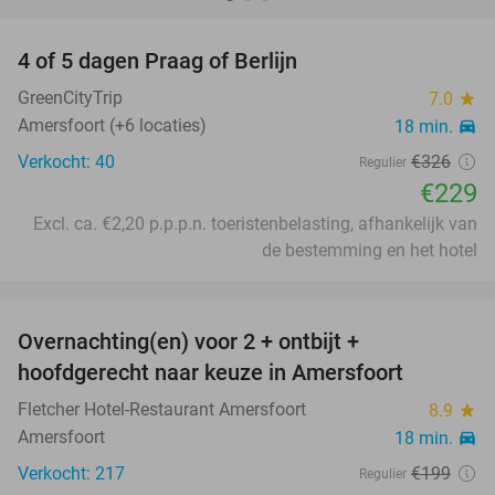
favorite_border
4 of 5 dagen Praag of Berlijn
30%
GreenCityTrip
7.0
star
Amersfoort (+6 locaties)
18 min.
directions_car
Verkocht: 40
€326
Regulier
€229
Excl. ca. €2,20 p.p.p.n. toeristenbelasting, afhankelijk van
de bestemming en het hotel
favorite_border
Overnachting(en) voor 2 + ontbijt +
30%
hoofdgerecht naar keuze in Amersfoort
Fletcher Hotel-Restaurant Amersfoort
8.9
star
Amersfoort
18 min.
directions_car
Verkocht: 217
€199
Regulier