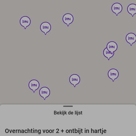
hotel
hotel
hotel
hotel
hotel
hotel
hotel
hotel
hotel
hotel
hotel
hotel
hotel
Bekijk de lijst
favorite_border
Overnachting voor 2 + ontbijt in hartje
14%