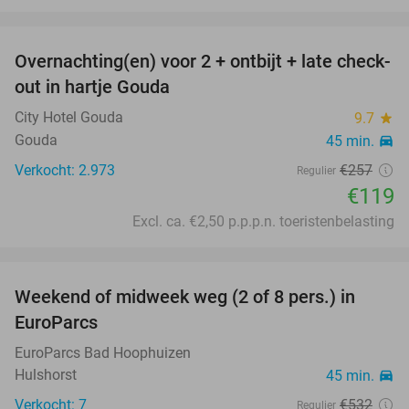
favorite_border
Overnachting(en) voor 2 + ontbijt + late check-
54%
out in hartje Gouda
City Hotel Gouda
9.7
star
Gouda
45 min.
directions_car
Verkocht: 2.973
€257
Regulier
€119
Excl. ca. €2,50 p.p.p.n. toeristenbelasting
favorite_border
Weekend of midweek weg (2 of 8 pers.) in
38%
EuroParcs
EuroParcs Bad Hoophuizen
Hulshorst
45 min.
directions_car
Verkocht: 7
€532
Regulier