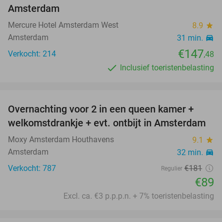
Amsterdam
Mercure Hotel Amsterdam West
8.9
star
Amsterdam
31 min.
directions_car
€147
Verkocht: 214
,48
Inclusief toeristenbelasting
favorite_border
Overnachting voor 2 in een queen kamer +
51%
welkomstdrankje + evt. ontbijt in Amsterdam
Moxy Amsterdam Houthavens
9.1
star
Amsterdam
32 min.
directions_car
Verkocht: 787
€181
Regulier
€89
Excl. ca. €3 p.p.p.n. + 7% toeristenbelasting
favorite_border