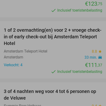
€123
,75
Inclusief toeristenbelasting
favorite_border
1 of 2 overnachting(en) voor 2 + vroege check-
in of early check-out bij Amsterdam Teleport
Hotel
Amsterdam Teleport Hotel
8.8
star
Amsterdam
33 min.
directions_car
€111
Verkocht: 4
,37
Inclusief toeristenbelasting
favorite_border
3 of 4 nachten weg voor 4 tot 6 personen op
de Veluwe
Summio Parc Heihaas