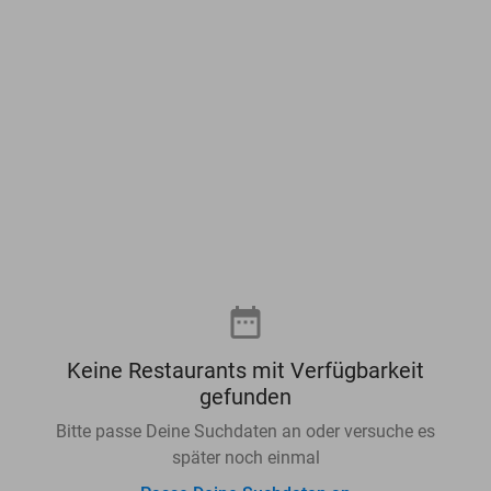
Keine Restaurants mit Verfügbarkeit
gefunden
Liste anzeigen
Bitte passe Deine Suchdaten an oder versuche es
später noch einmal
Restaurants in Österreich: Essen gehen mit
Rabatt über Social Deal