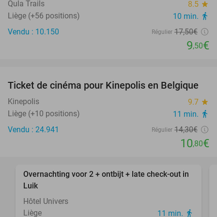
Qula Trails
8.5
star
Liège (+56 positions)
10 min.
directions_walk
Vendu : 10.150
17
,50
€
Régulier
9
€
,50
favorite_border
Ticket de cinéma pour Kinepolis en Belgique
24%
SOLD
OUT
Kinepolis
9.7
star
Liège (+10 positions)
11 min.
directions_walk
Vendu : 24.941
14
,30
€
Régulier
10
€
,80
favorite_border
Overnachting voor 2 + ontbijt + late check-out in
37%
Luik
Hôtel Univers
Liège
11 min.
directions_walk