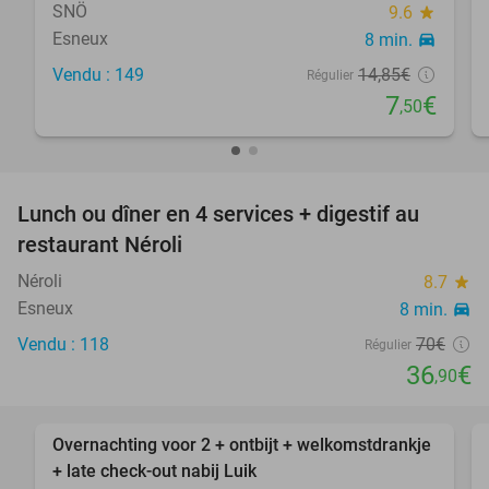
SNÖ
9.6
star
Esneux
8 min.
directions_car
Vendu : 149
14
,85
€
Régulier
7
€
,50
favorite_border
Lunch ou dîner en 4 services + digestif au
47%
restaurant Néroli
Néroli
8.7
star
Esneux
8 min.
directions_car
Vendu : 118
70€
Régulier
36
€
,90
favorite_border
Overnachting voor 2 + ontbijt + welkomstdrankje
40%
+ late check-out nabij Luik