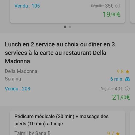
Vendu : 105
35€
Régulier
19
€
,90
favorite_border
Lunch en 2 service au choix ou dîner en 3
45%
services à la carte au restaurant Della
Madonna
Della Madonna
9.8
star
Seraing
6 min.
directions_car
Vendu : 208
40€
Régulier
21
€
,90
favorite_border
Pédicure médicale (20 min) + massage des
62%
pieds (10 min) à Liège
Tajmil by Sana B
9.7
star