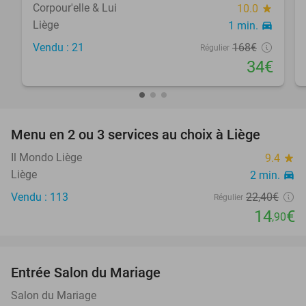
Corpour'elle & Lui
10.0
star
Liège
1 min.
directions_car
Vendu : 21
168€
Régulier
34€
favorite_border
Menu en 2 ou 3 services au choix à Liège
33%
Il Mondo Liège
9.4
star
Liège
2 min.
directions_car
Vendu : 113
22
,40
€
Régulier
14
€
,90
favorite_border
Entrée Salon du Mariage
62%
Salon du Mariage