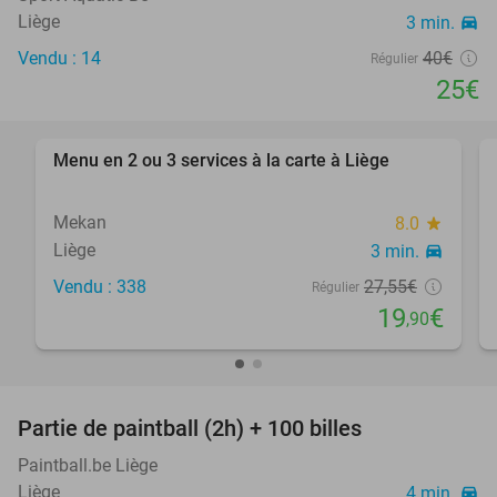
Liège
3 min.
directions_car
Vendu : 14
40€
Régulier
25€
favorite_border
Menu en 2 ou 3 services à la carte à Liège
28%
Mekan
8.0
star
Liège
3 min.
directions_car
Vendu : 338
27
,55
€
Régulier
19
€
,90
favorite_border
Partie de paintball (2h) + 100 billes
57%
Paintball.be Liège
Liège
4 min.
directions_car