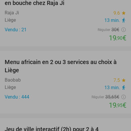
en bouche chez Raja Ji
Raja Ji
9.6
star
Liège
13 min.
directions_walk
Vendu : 21
30€
Régulier
19
€
,90
favorite_border
Menu africain en 2 ou 3 services au choix à
44%
Liège
Baobab
7.5
star
Liège
13 min.
directions_walk
Vendu : 444
35
,65
€
Régulier
19
€
,95
favorite_border
Jeu de ville interactif (2h) pour 2 à 4