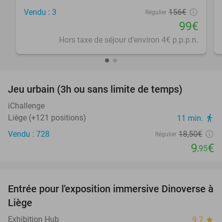
Vendu : 3
156€
Régulier
99€
Hors taxe de séjour d'environ 4€ p.p.p.n.
favorite_border
Jeu urbain (3h ou sans limite de temps)
46%
iChallenge
Liège (+121 positions)
11 min.
directions_walk
Vendu : 728
18
,50
€
Régulier
9
€
,95
favorite_border
Entrée pour l'exposition immersive Dinoverse à
20%
Liège
Exhibition Hub
9.7
star