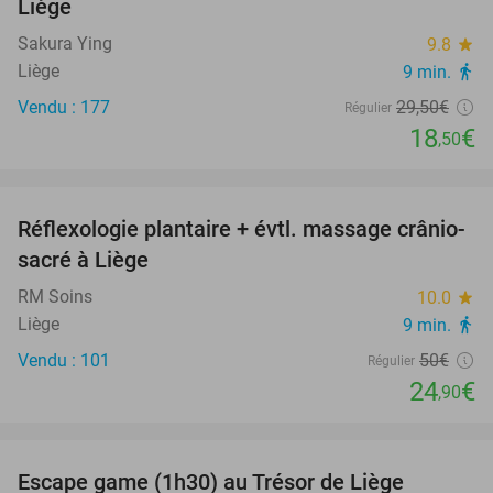
Liège
Sakura Ying
9.8
star
Liège
9 min.
directions_walk
Vendu : 177
29
,50
€
Régulier
18
€
,50
favorite_border
Réflexologie plantaire + évtl. massage crânio-
50%
sacré à Liège
RM Soins
10.0
star
Liège
9 min.
directions_walk
Vendu : 101
50€
Régulier
24
€
,90
favorite_border
Escape game (1h30) au Trésor de Liège
65%