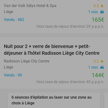
Van der Valk Sélys Hotel & Spa
9.5
star
Liège
1 min.
directions_car
165€
Vendu : 482
Hors taxe de séjour d'environ 2€ p.p.p.n.
favorite_border
Nuit pour 2 + verre de bienvenue + petit-
déjeuner à l'hôtel Radisson Liège City Centre
Radisson Liège City Centre
9.2
star
Liège
1 min.
directions_car
144€
Vendu : 90
Hors taxe de séjour d'environ 4€ p.p.p.n.
favorite_border
6 séances d'épilation au laser sur une zone au
80%
choix à Liège