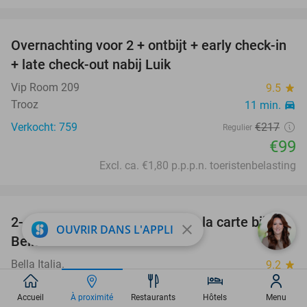
favorite_border
Overnachting voor 2 + ontbijt + early check-in
54%
+ late check-out nabij Luik
Vip Room 209
9.5
star
Trooz
11 min.
directions_car
Verkocht: 759
€217
Regulier
€99
Excl. ca. €1,80 p.p.p.n. toeristenbelasting
favorite_border
2- of 3-gangendiner of -lunch à la carte bij
24%
close
OUVRIR DANS L'APPLI
Bella Italia
Bella Italia.
9.2
star
Awans
11 min.
directions_car
Accueil
À proximité
Restaurants
Hôtels
Menu
Verkocht: 17
€35
,40
Regulier