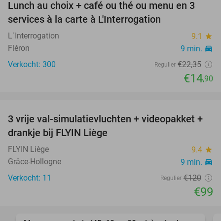
Lunch au choix + café ou thé ou menu en 3
33%
services à la carte à L'Interrogation
L´Interrogation
9.1
star
Fléron
9 min.
directions_car
Verkocht: 300
€22
,35
Regulier
€14
,90
favorite_border
3 vrije val-simulatievluchten + videopakket +
18%
drankje bij FLYIN Liège
FLYIN Liège
9.4
star
Grâce-Hollogne
9 min.
directions_car
Verkocht: 11
€120
Regulier
€99
favorite_border