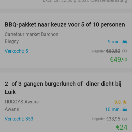
Excl. ca. €2,50 p.p.p.n. toeristenbelasting
favorite_border
BBQ-pakket naar keuze voor 5 of 10 personen
21%
Carrefour market Barchon
Blegny
9 min.
directions_car
Verkocht: 5
€63
,50
Regulier
€49
,90
favorite_border
2- of 3-gangen burgerlunch of -diner dicht bij
29%
Luik
HUGGYS Awans
9.8
star
Awans
10 min.
directions_car
Verkocht: 853
€33
,95
Regulier
€24