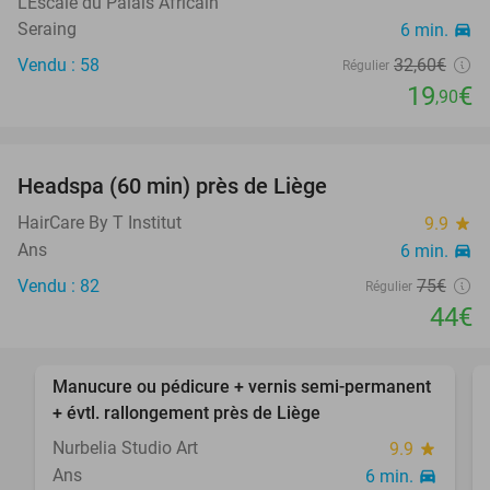
L'Escale du Palais Africain
Seraing
6 min.
directions_car
Vendu : 58
32
,60
€
Régulier
19
€
,90
favorite_border
Headspa (60 min) près de Liège
41%
HairCare By T Institut
9.9
star
Ans
6 min.
directions_car
Vendu : 82
75€
Régulier
44€
favorite_border
Manucure ou pédicure + vernis semi-permanent
43%
+ évtl. rallongement près de Liège
Nurbelia Studio Art
9.9
star
Ans
6 min.
directions_car