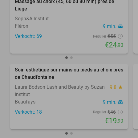
Massage au choix (45, 60 ou 80 min) près de
55%
Liège
Soph&A Institut
Fléron
9 min.
directions_car
Verkocht: 69
€55
Regulier
€24
,90
favorite_border
Soin esthétique sur mains ou pieds au choix près
57%
de Chaudfontaine
Laura Bodson Lash and Beauty by Suzan
9.8
star
institut
Beaufays
9 min.
directions_car
Verkocht: 18
€46
Regulier
€19
,90
favorite_border