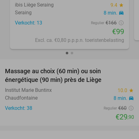
ibis Liège Seraing
9.4
star
Seraing
8 min.
directions_car
Verkocht: 13
€166
Regulier
€99
Excl. ca. €0,80 p.p.p.n. toeristenbelasting
favorite_border
Massage au choix (60 min) ou soin
50%
énergétique (90 min) près de Liège
Institut Marie Buntinx
10.0
star
Chaudfontaine
8 min.
directions_car
Verkocht: 38
€60
Regulier
€29
,90
favorite_border