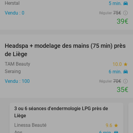
Herstal
5 min.
directions_car
Vendu : 0
75€
Régulier
39€
favorite_border
Headspa + modelage des mains (75 min) près
50%
SOLD
de Liège
OUT
TAM Beauty
10.0
star
Seraing
6 min.
directions_car
Vendu : 100
70€
Régulier
35€
favorite_border
3 ou 6 séances d'endermologie LPG près de
56%
Liège
Linessa Beauté
9.6
star
Ans
6 min.
directions_car