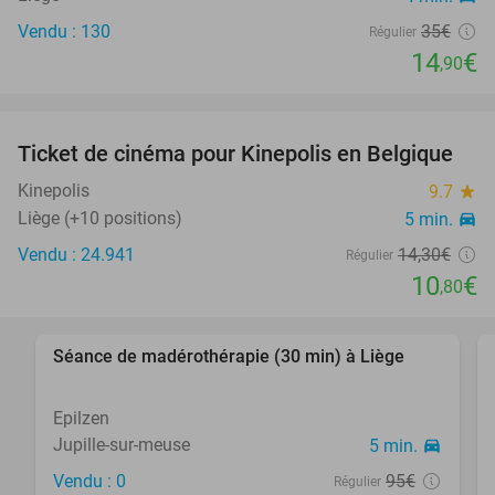
Vendu : 130
35€
Régulier
14
€
,90
favorite_border
Ticket de cinéma pour Kinepolis en Belgique
24%
SOLD
OUT
Kinepolis
9.7
star
Liège (+10 positions)
5 min.
directions_car
Vendu : 24.941
14
,30
€
Régulier
10
€
,80
favorite_border
Séance de madérothérapie (30 min) à Liège
48%
Epilzen
Jupille-sur-meuse
5 min.
directions_car
Vendu : 0
95€
Régulier