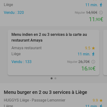
Liège
11 min.
directions_walk
Vendu : 320
14
,90
€
Régulier
11
€
,90
favorite_border
Menu indien en 2 ou 3 services à la carte au
38%
restaurant Amaya
Amaya restaurant
9.5
star
Liège
11 min.
directions_walk
Vendu : 133
26
,70
€
Régulier
16
€
,50
favorite_border
Menu burger en 2 ou 3 services à Liège
29%
HUGGYS Liège - Passage Lemonnier
9.9
star
Liège
11 min.
directions_walk