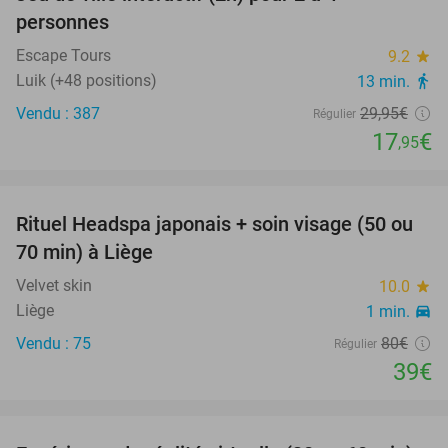
40%
personnes
Escape Tours
9.2
star
Luik (+48 positions)
13 min.
directions_walk
Vendu : 387
29
,95
€
Régulier
17
€
,95
favorite_border
Rituel Headspa japonais + soin visage (50 ou
51%
SOLD
70 min) à Liège
OUT
Velvet skin
10.0
star
Liège
1 min.
directions_car
Vendu : 75
80€
Régulier
39€
favorite_border