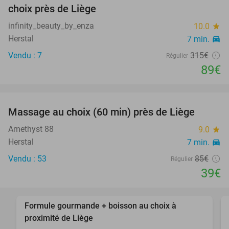
choix près de Liège
infinity_beauty_by_enza
10.0
star
Herstal
7 min.
directions_car
Vendu : 7
315€
Régulier
89€
favorite_border
Massage au choix (60 min) près de Liège
54%
Amethyst 88
9.0
star
Herstal
7 min.
directions_car
Vendu : 53
85€
Régulier
39€
favorite_border
Formule gourmande + boisson au choix à
49%
proximité de Liège