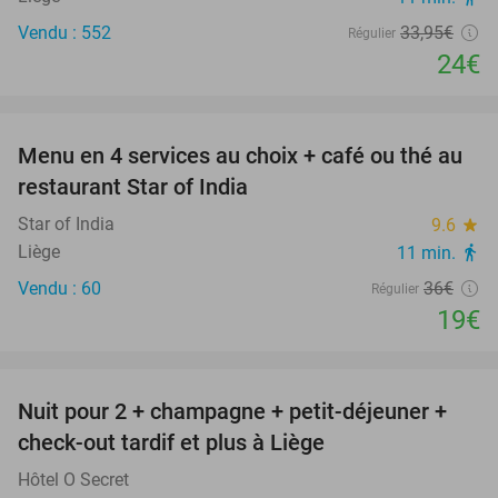
Vendu : 552
33
,95
€
Régulier
24€
favorite_border
Menu en 4 services au choix + café ou thé au
47%
restaurant Star of India
Star of India
9.6
star
Liège
11 min.
directions_walk
Vendu : 60
36€
Régulier
19€
favorite_border
Nuit pour 2 + champagne + petit-déjeuner +
35%
check-out tardif et plus à Liège
Hôtel O Secret