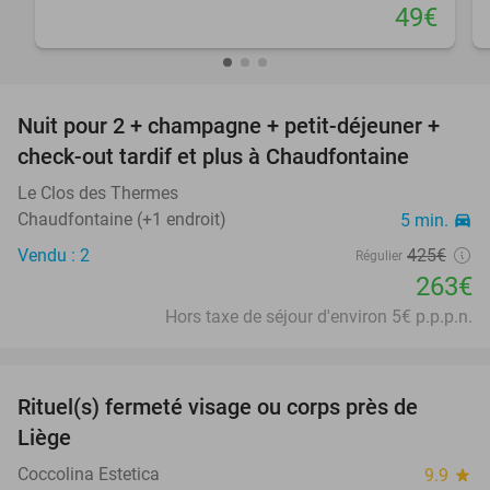
49€
favorite_border
Nuit pour 2 + champagne + petit-déjeuner +
38%
check-out tardif et plus à Chaudfontaine
Le Clos des Thermes
Chaudfontaine (+1 endroit)
5 min.
directions_car
Vendu : 2
425€
Régulier
263€
Hors taxe de séjour d'environ 5€ p.p.p.n.
favorite_border
Rituel(s) fermeté visage ou corps près de
48%
Liège
Coccolina Estetica
9.9
star