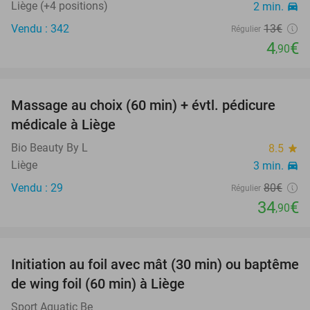
Liège (+4 positions)
2 min.
directions_car
Vendu : 342
13€
Régulier
4
€
,90
favorite_border
Massage au choix (60 min) + évtl. pédicure
56%
médicale à Liège
Bio Beauty By L
8.5
star
Liège
3 min.
directions_car
Vendu : 29
80€
Régulier
34
€
,90
favorite_border
Initiation au foil avec mât (30 min) ou baptême
38%
de wing foil (60 min) à Liège
Sport Aquatic Be