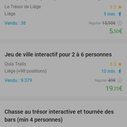
Le Trésor de Liège
9.3
star
Liège
9 min.
directions_walk
Vendu : 38
15
,90
€
Régulier
5
€
,50
favorite_border
Jeu de ville interactif pour 2 à 6 personnes
61%
Qula Trails
8.5
star
Liège (+98 positions)
10 min.
directions_walk
Vendu : 9.379
49€
Régulier
19
€
,25
favorite_border
Chasse au trésor interactive et tournée des
46%
bars (min 4 personnes)