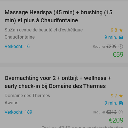
Massage Headspa (45 min) + brushing (15
72%
min) et plus à Chaudfontaine
SuZan centre de beauté et d'esthétique
9.8
star
Chaudfontaine
9 min.
directions_car
Verkocht: 16
€209
Regulier
€59
favorite_border
Overnachting voor 2 + ontbijt + wellness +
33%
early check-in bij Domaine des Thermes
Domaine des Thermes
9.7
star
Awans
9 min.
directions_car
Verkocht: 189
€313
Regulier
€209