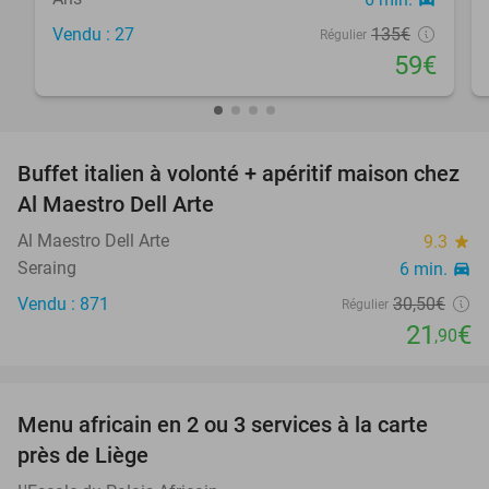
Vendu : 27
135€
Régulier
59€
favorite_border
Buffet italien à volonté + apéritif maison chez
28%
Al Maestro Dell Arte
Al Maestro Dell Arte
9.3
star
Seraing
6 min.
directions_car
Vendu : 871
30
,50
€
Régulier
21
€
,90
favorite_border
Menu africain en 2 ou 3 services à la carte
39%
près de Liège