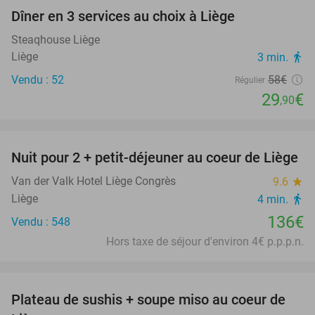
hotel
Dîner en 3 services au choix à Liège
48%
hotel
Steaqhouse Liège
Liège
3 min.
directions_walk
Vendu : 52
58€
Régulier
29
€
,90
favorite_border
Nuit pour 2 + petit-déjeuner au coeur de Liège
Van der Valk Hotel Liège Congrès
9.6
star
Liège
4 min.
directions_walk
136€
Vendu : 548
Hors taxe de séjour d'environ 4€ p.p.p.n.
favorite_border
Plateau de sushis + soupe miso au coeur de
37%