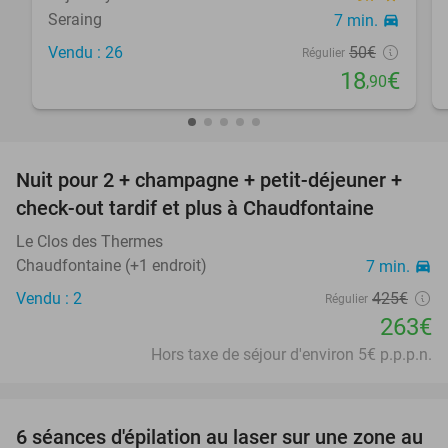
Seraing
7 min.
directions_car
Vendu : 26
50€
Régulier
18
€
,90
favorite_border
Nuit pour 2 + champagne + petit-déjeuner +
38%
check-out tardif et plus à Chaudfontaine
Le Clos des Thermes
Chaudfontaine (+1 endroit)
7 min.
directions_car
Vendu : 2
425€
Régulier
263€
Hors taxe de séjour d'environ 5€ p.p.p.n.
favorite_border
6 séances d'épilation au laser sur une zone au
72%