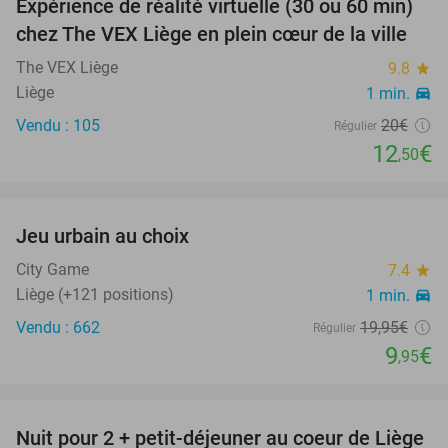
Expérience de réalité virtuelle (30 ou 60 min)
38%
chez The VEX Liège en plein cœur de la ville
The VEX Liège
9.8
star
Liège
1 min.
directions_car
Vendu : 105
20€
Régulier
12
€
,50
favorite_border
Jeu urbain au choix
50%
City Game
7.4
star
Liège (+121 positions)
1 min.
directions_car
Vendu : 662
19
,95
€
Régulier
9
€
,95
favorite_border
Nuit pour 2 + petit-déjeuner au coeur de Liège