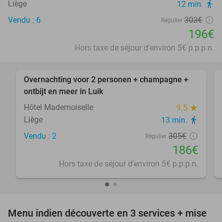
Liège
12 min.
directions_walk
Vendu : 6
303€
Régulier
196€
Hors taxe de séjour d'environ 5€ p.p.p.n.
favorite_border
Overnachting voor 2 personen + champagne +
39%
ontbijt en meer in Luik
Hôtel Mademoiselle
9.5
star
Liège
13 min.
directions_walk
Vendu : 2
305€
Régulier
186€
Hors taxe de séjour d'environ 5€ p.p.p.n.
favorite_border
Menu indien découverte en 3 services + mise
34%