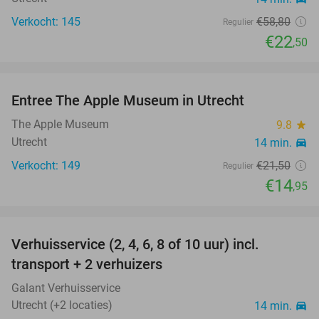
Verkocht: 145
€58
,80
Regulier
€22
,50
favorite_border
Entree The Apple Museum in Utrecht
30%
The Apple Museum
9.8
star
Utrecht
14 min.
directions_car
Verkocht: 149
€21
,50
Regulier
€14
,95
favorite_border
Verhuisservice (2, 4, 6, 8 of 10 uur) incl.
84%
transport + 2 verhuizers
Galant Verhuisservice
Utrecht (+2 locaties)
14 min.
directions_car