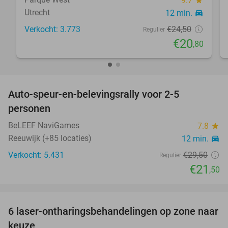
9.7
star
Utrecht
12 min.
directions_car
Verkocht: 3.773
€24
,50
Regulier
€20
,80
favorite_border
Auto-speur-en-belevingsrally voor 2-5
27%
personen
BeLEEF NaviGames
7.8
star
Reeuwijk (+85 locaties)
12 min.
directions_car
Verkocht: 5.431
€29
,50
Regulier
€21
,50
favorite_border
6 laser-ontharingsbehandelingen op zone naar
72%
keuze