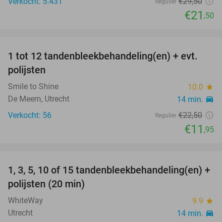
Verkocht: 5.431
€29
,50
Regulier
€21
,50
favorite_border
1 tot 12 tandenbleekbehandeling(en) + evt.
47%
polijsten
Smile to Shine
10.0
star
De Meern, Utrecht
14 min.
directions_car
Verkocht: 56
€22
,50
Regulier
€11
,95
favorite_border
1, 3, 5, 10 of 15 tandenbleekbehandeling(en) +
64%
polijsten (20 min)
WhiteWay
9.9
star
Utrecht
14 min.
directions_car