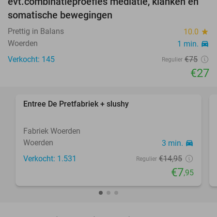
evt.combinatieproefles mediatie, klanken en
somatische bewegingen
Prettig in Balans
10.0
star
Woerden
1 min.
directions_car
Verkocht: 145
€75
Regulier
€27
favorite_border
Entree De Pretfabriek + slushy
47%
Fabriek Woerden
Woerden
3 min.
directions_car
Verkocht: 1.531
€14
,95
Regulier
€7
,95
favorite_border