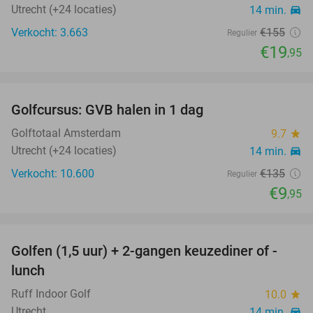
Utrecht (+24 locaties)
14 min.
directions_car
Verkocht: 3.663
€155
Regulier
€19
,95
favorite_border
Golfcursus: GVB halen in 1 dag
93%
Golftotaal Amsterdam
9.7
star
Utrecht (+24 locaties)
14 min.
directions_car
Verkocht: 10.600
€135
Regulier
€9
,95
favorite_border
Golfen (1,5 uur) + 2-gangen keuzediner of -
62%
lunch
Ruff Indoor Golf
10.0
star
Utrecht
14 min.
directions_car