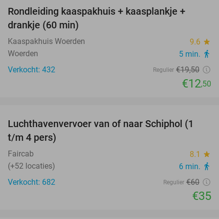
Rondleiding kaaspakhuis + kaasplankje +
36%
drankje (60 min)
Kaaspakhuis Woerden
9.6
star
Woerden
5 min.
directions_walk
Verkocht: 432
€19
,50
Regulier
€12
,50
favorite_border
Luchthavenvervoer van of naar Schiphol (1
42%
t/m 4 pers)
Faircab
8.1
star
(+52 locaties)
6 min.
directions_walk
Verkocht: 682
€60
Regulier
€35
favorite_border