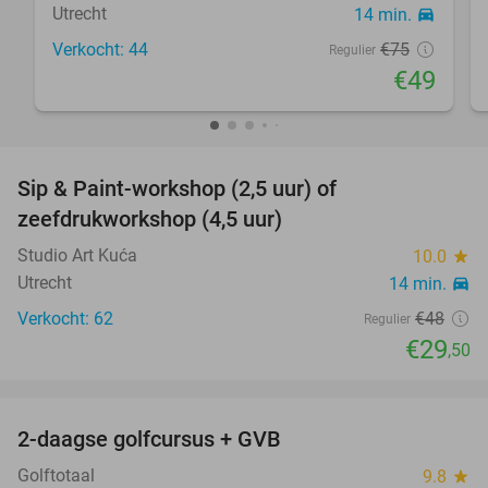
Utrecht
14 min.
directions_car
Verkocht: 44
€75
Regulier
€49
favorite_border
Sip & Paint-workshop (2,5 uur) of
39%
zeefdrukworkshop (4,5 uur)
Studio Art Kuća
10.0
star
Utrecht
14 min.
directions_car
Verkocht: 62
€48
Regulier
€29
,50
favorite_border
2-daagse golfcursus + GVB
87%
Golftotaal
9.8
star