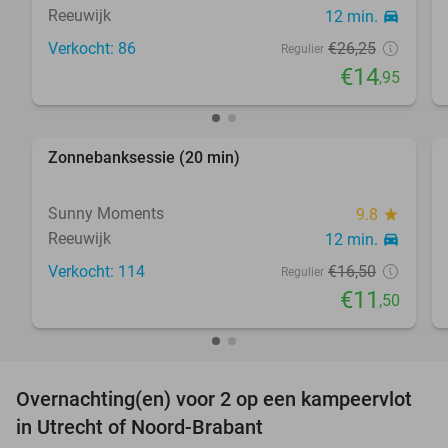
Reeuwijk
12 min.
directions_car
Verkocht: 86
€26
,25
Regulier
€14
,95
favorite_border
Zonnebanksessie (20 min)
30%
Sunny Moments
9.8
star
Reeuwijk
12 min.
directions_car
Verkocht: 114
€16
,50
Regulier
€11
,50
favorite_border
Overnachting(en) voor 2 op een kampeervlot
38%
in Utrecht of Noord-Brabant