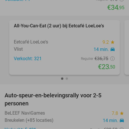
€34
,95
favorite_border
All-You-Can-Eat (2 uur) bij Eetcafé LoeLoe's
36%
Eetcafé LoeLoe's
9.2
star
Vlist
14 min.
directions_car
Verkocht: 321
€36
,75
Regulier
€23
,50
favorite_border
Auto-speur-en-belevingsrally voor 2-5
27%
personen
BeLEEF NaviGames
7.8
star
Breukelen (+85 locaties)
14 min.
directions_car