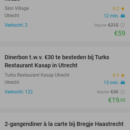
Skin Village
9.2
star
Utrecht
12 min.
directions_car
Verkocht: 2
€210
Regulier
€59
favorite_border
Dinerbon t.w.v. €30 te besteden bij Turks
34%
Restaurant Kasap in Utrecht
Turks Restaurant Kasap Utrecht
8.9
star
Utrecht
13 min.
directions_car
Verkocht: 122
€30
Regulier
€19
,95
favorite_border
2-gangendiner à la carte bij Bregje Haastrecht
12%