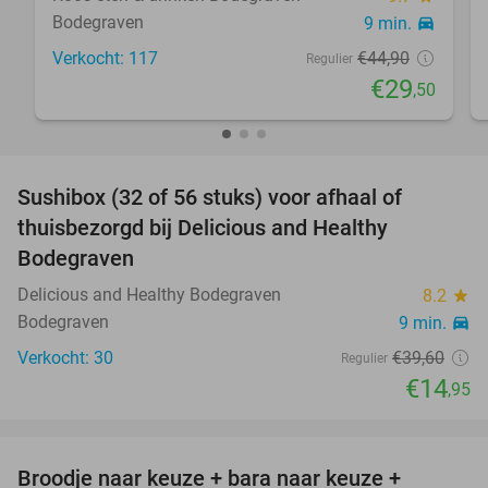
Bodegraven
9 min.
directions_car
Verkocht: 117
€44
,90
Regulier
€29
,50
favorite_border
Sushibox (32 of 56 stuks) voor afhaal of
62%
thuisbezorgd bij Delicious and Healthy
Bodegraven
Delicious and Healthy Bodegraven
8.2
star
Bodegraven
9 min.
directions_car
Verkocht: 30
€39
,60
Regulier
€14
,95
favorite_border
Broodje naar keuze + bara naar keuze +
47%