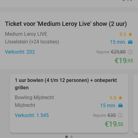
favorite_border
Ticket voor 'Medium Leroy Live' show (2 uur)
33%
Medium Leroy LIVE
8.6
star
IJsselstein (+24 locaties)
15 min.
directions_car
Verkocht: 202
€29
,80
Regulier
€19
,95
favorite_border
1 uur bowlen (4 t/m 12 personen) + onbeperkt
44%
grillen
Bowling Mijdrecht
9.8
star
Mijdrecht
15 min.
directions_car
Verkocht: 1.545
€35
Regulier
€19
,50