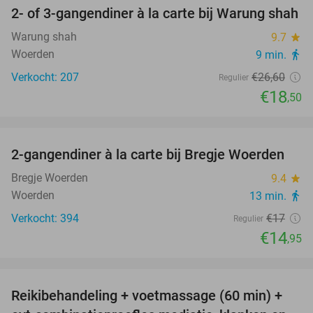
2- of 3-gangendiner à la carte bij Warung shah
30%
Warung shah
9.7
star
Woerden
9 min.
directions_walk
Verkocht: 207
€26
,60
Regulier
€18
,50
favorite_border
2-gangendiner à la carte bij Bregje Woerden
12%
Bregje Woerden
9.4
star
Woerden
13 min.
directions_walk
Verkocht: 394
€17
Regulier
€14
,95
favorite_border
Reikibehandeling + voetmassage (60 min) +
64%