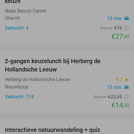
keuze
Neda Beauty Center
Utrecht
10 min.
directions_car
Verkocht: 4
€75
Regulier
€27
,50
favorite_border
2-gangen keuzelunch bij Herberg de
35%
Hollandsche Leeuw
Herberg de Hollandsche Leeuw
9.7
star
Nieuwkoop
10 min.
directions_car
Verkocht: 174
€22
,35
Regulier
€14
,50
favorite_border
Interactieve natuurwandeling + quiz
50%