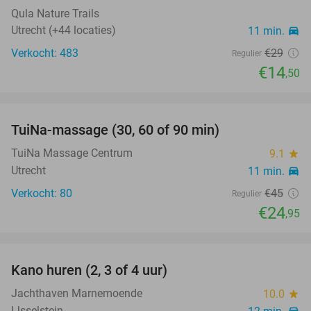
Qula Nature Trails
Utrecht (+44 locaties)
11 min.
directions_car
Verkocht: 483
€29
Regulier
€14
,50
favorite_border
TuiNa-massage (30, 60 of 90 min)
45%
TuiNa Massage Centrum
9.1
star
Utrecht
11 min.
directions_car
Verkocht: 80
€45
Regulier
€24
,95
favorite_border
Kano huren (2, 3 of 4 uur)
35%
Jachthaven Marnemoende
10.0
star
IJsselstein