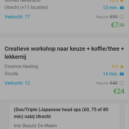
Golfles Nederland
10.0
star
Utrecht (+11 locaties)
13 min.
directions_car
Verkocht: 77
€99
Regulier
€7
,99
favorite_border
Creatieve workshop naar keuze + koffie/thee +
40%
lekkernij
Essence Healing
9.9
star
Gouda
14 min.
directions_car
Verkocht: 12
€40
Regulier
€24
favorite_border
(Duo/Triple-)Japanese head spa (60, 75 of 80
35%
min) nabij Utrecht
Inty Beauty De Meern