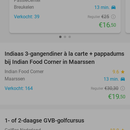
PassieCenter
Breukelen
13 min.
directions_car
Verkocht: 39
€25
Regulier
€16
,50
favorite_border
Indiaas 3-gangendiner à la carte + pappadums
36%
bij Indian Food Corner in Maarssen
Indian Food Corner
9.6
star
Maarssen
13 min.
directions_car
Verkocht: 164
€30
,30
Regulier
€19
,50
favorite_border
1- of 2-daagse GVB-golfcursus
92%