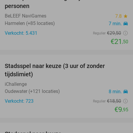
personen
BeLEEF NaviGames
7.8
star
Harmelen (+85 locaties)
7 min.
directions_car
Verkocht: 5.431
€29
,50
Regulier
€21
,50
favorite_border
Stadsspel naar keuze (3 uur of zonder
46%
tijdslimiet)
iChallenge
Oudewater (+121 locaties)
8 min.
directions_car
Verkocht: 723
€18
,50
Regulier
€9
,95
favorite_border