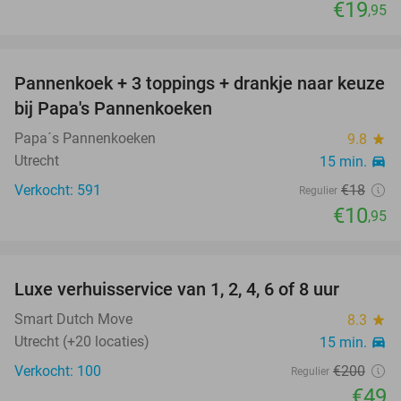
€19
,95
favorite_border
Pannenkoek + 3 toppings + drankje naar keuze
39%
bij Papa's Pannenkoeken
Papa´s Pannenkoeken
9.8
star
Utrecht
15 min.
directions_car
Verkocht: 591
€18
Regulier
€10
,95
favorite_border
Luxe verhuisservice van 1, 2, 4, 6 of 8 uur
76%
Smart Dutch Move
8.3
star
Utrecht (+20 locaties)
15 min.
directions_car
Verkocht: 100
€200
Regulier
€49