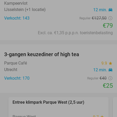
Kampeervlot
IJsselstein (+1 locatie)
12 min.
directions_car
Verkocht: 143
€127
,50
Regulier
€79
Excl. ca. €1,35 p.p.p.n. toeristenbelasting
favorite_border
3-gangen keuzediner of high tea
38%
Parque Café
9.9
star
Utrecht
12 min.
directions_car
Verkocht: 170
€40
Regulier
€25
favorite_border
Entree klimpark Parque West (2,5 uur)
15%
Parque West