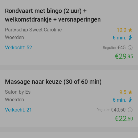
Rondvaart met bingo (2 uur) +
33%
welkomstdrankje + versnaperingen
Partyschip Sweet Caroline
10.0
star
Woerden
6 min.
directions_walk
Verkocht: 52
€45
Regulier
€29
,95
favorite_border
Massage naar keuze (30 of 60 min)
44%
Salon by Es
9.5
star
Woerden
6 min.
directions_walk
Verkocht: 21
€40
,50
Regulier
€22
,50
favorite_border