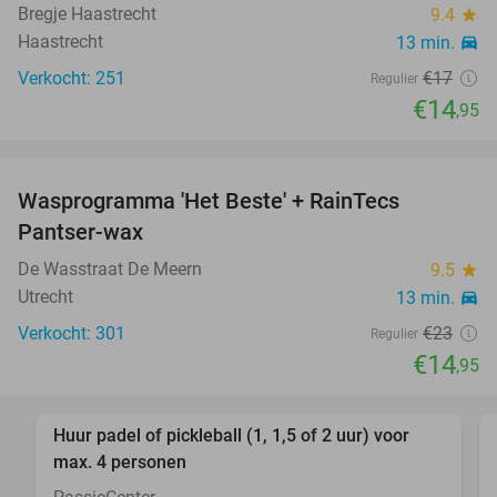
Bregje Haastrecht
9.4
star
Haastrecht
13 min.
directions_car
Verkocht: 251
€17
Regulier
€14
,95
favorite_border
Wasprogramma 'Het Beste' + RainTecs
35%
Pantser-wax
De Wasstraat De Meern
9.5
star
Utrecht
13 min.
directions_car
Verkocht: 301
€23
Regulier
€14
,95
favorite_border
Huur padel of pickleball (1, 1,5 of 2 uur) voor
34%
max. 4 personen