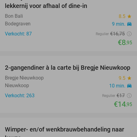
lekkernij voor afhaal of dine-in
Bon Bali
8.5
star
Bodegraven
9 min.
directions_car
Verkocht: 87
€16
,75
Regulier
€8
,95
favorite_border
2-gangendiner à la carte bij Bregje Nieuwkoop
12%
Bregje Nieuwkoop
9.5
star
Nieuwkoop
10 min.
directions_car
Verkocht: 263
€17
Regulier
€14
,95
favorite_border
Wimper- en/of wenkbrauwbehandeling naar
63%