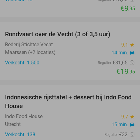
€9
,95
favorite_border
Rondvaart over de Vecht (3 of 3,5 uur)
37%
SOLD
OUT
Rederij Stichtse Vecht
9.1
star
Maarssen (+2 locaties)
14 min.
directions_car
Verkocht: 1.500
€31
,65
Regulier
€19
,95
favorite_border
Indonesische rijsttafel + dessert bij Indo Food
38%
House
Indo Food House
9.7
star
Utrecht
15 min.
directions_car
Verkocht: 138
€32
Regulier