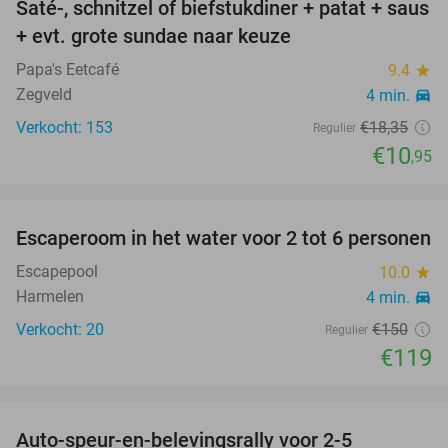
Saté-, schnitzel of biefstukdiner + patat + saus
40%
+ evt. grote sundae naar keuze
Papa's Eetcafé
9.4
star
Zegveld
4 min.
directions_car
Verkocht: 153
€18
,35
Regulier
€10
,95
favorite_border
Escaperoom in het water voor 2 tot 6 personen
21%
Escapepool
10.0
star
Harmelen
4 min.
directions_car
Verkocht: 20
€150
Regulier
€119
favorite_border
Auto-speur-en-belevingsrally voor 2-5
27%