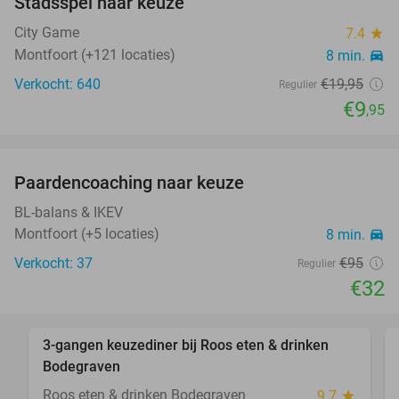
Stadsspel naar keuze
50%
City Game
7.4
star
Montfoort (+121 locaties)
8 min.
directions_car
Verkocht: 640
€19
,95
Regulier
€9
,95
favorite_border
Paardencoaching naar keuze
66%
BL-balans & IKEV
Montfoort (+5 locaties)
8 min.
directions_car
Verkocht: 37
€95
Regulier
€32
favorite_border
3-gangen keuzediner bij Roos eten & drinken
34%
Bodegraven
Roos eten & drinken Bodegraven
9.7
star