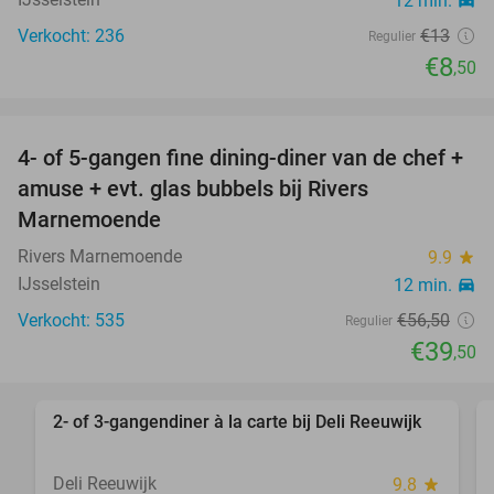
12 min.
directions_car
Verkocht: 236
€13
Regulier
€8
,50
favorite_border
4- of 5-gangen fine dining-diner van de chef +
30%
amuse + evt. glas bubbels bij Rivers
Marnemoende
Rivers Marnemoende
9.9
star
IJsselstein
12 min.
directions_car
Verkocht: 535
€56
,50
Regulier
€39
,50
favorite_border
2- of 3-gangendiner à la carte bij Deli Reeuwijk
43%
Deli Reeuwijk
9.8
star