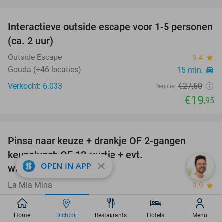
favorite_border
Interactieve outside escape voor 1-5 personen
27%
(ca. 2 uur)
Outside Escape
9.4
star
Gouda (+46 locaties)
15 min.
directions_car
Verkocht: 6.033
€27
,50
Regulier
€19
,95
favorite_border
Pinsa naar keuze + drankje OF 2-gangen
36%
keuzelunch OF 12-uurtje + evt.
close
OPEN IN APP
wandelarrangement
La Mia Mina
9.9
star
Gouda
15 min.
directions_car
Verkocht: 315
€14
,95
Regulier
Home
Dichtbij
Restaurants
Hotels
Menu