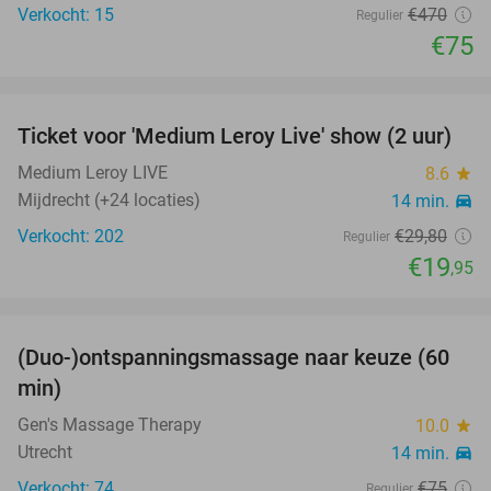
Verkocht: 15
€470
Regulier
€75
favorite_border
Ticket voor 'Medium Leroy Live' show (2 uur)
33%
Medium Leroy LIVE
8.6
star
Mijdrecht (+24 locaties)
14 min.
directions_car
Verkocht: 202
€29
,80
Regulier
€19
,95
favorite_border
(Duo-)ontspanningsmassage naar keuze (60
53%
min)
Gen's Massage Therapy
10.0
star
Utrecht
14 min.
directions_car
Verkocht: 74
€75
Regulier