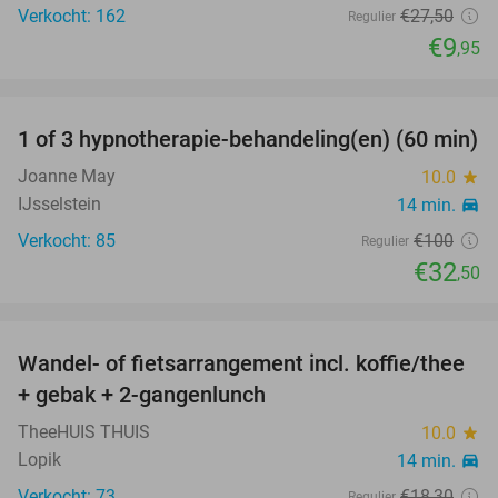
Verkocht: 162
€27
,50
Regulier
€9
,95
favorite_border
1 of 3 hypnotherapie-behandeling(en) (60 min)
68%
Joanne May
10.0
star
IJsselstein
14 min.
directions_car
Verkocht: 85
€100
Regulier
€32
,50
favorite_border
Wandel- of fietsarrangement incl. koffie/thee
46%
+ gebak + 2-gangenlunch
TheeHUIS THUIS
10.0
star
Lopik
14 min.
directions_car
Verkocht: 73
€18
,30
Regulier