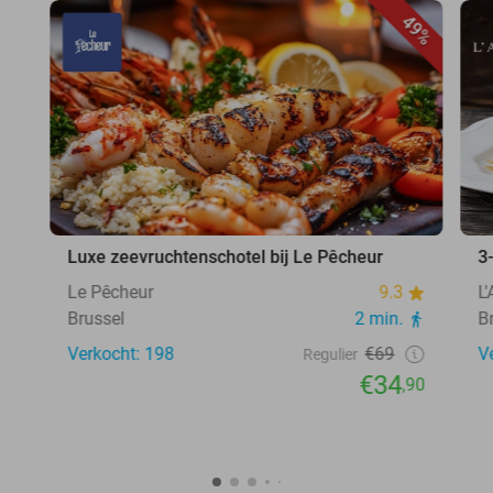
49%
Luxe zeevruchtenschotel bij Le Pêcheur
3
Le Pêcheur
9.3
L
Brussel
2 min.
B
Verkocht: 198
€69
V
Regulier
€34
,90