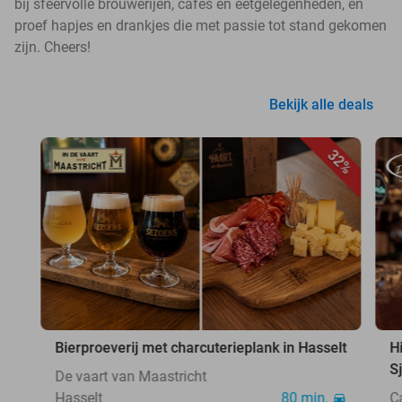
bij sfeervolle brouwerijen, cafés en eetgelegenheden, en
proef hapjes en drankjes die met passie tot stand gekomen
zijn. Cheers!
Bekijk alle deals
32%
Bierproeverij met charcuterieplank in Hasselt
H
S
De vaart van Maastricht
Hasselt
80 min.
C