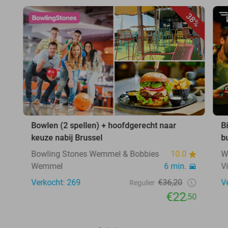
38%
Bowlen (2 spellen) + hoofdgerecht naar
B
keuze nabij Brussel
b
Bowling Stones Wemmel & Bobbies
10.0
W
Wemmel
6 min.
V
Verkocht: 269
€36,20
V
Regulier
€22
,50