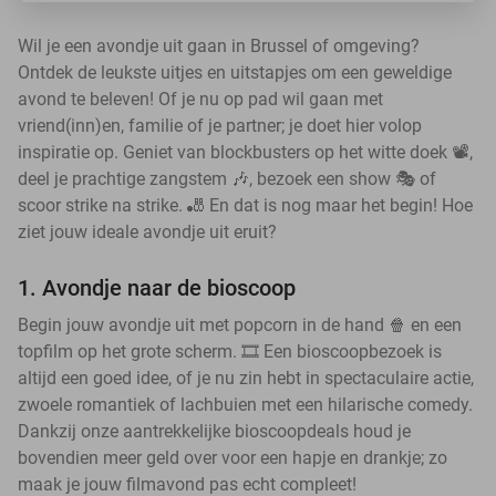
Wil je een avondje uit gaan in Brussel of omgeving?
Ontdek de leukste uitjes en uitstapjes om een geweldige
avond te beleven! Of je nu op pad wil gaan met
vriend(inn)en, familie of je partner; je doet hier volop
inspiratie op. Geniet van blockbusters op het witte doek 📽️,
deel je prachtige zangstem 🎶, bezoek een show 🎭 of
scoor strike na strike. 🎳 En dat is nog maar het begin! Hoe
ziet jouw ideale avondje uit eruit?
1. Avondje naar de bioscoop
Begin jouw avondje uit met popcorn in de hand 🍿 en een
topfilm op het grote scherm. 🎞️ Een bioscoopbezoek is
altijd een goed idee, of je nu zin hebt in spectaculaire actie,
zwoele romantiek of lachbuien met een hilarische comedy.
Dankzij onze aantrekkelijke bioscoopdeals houd je
bovendien meer geld over voor een hapje en drankje; zo
maak je jouw filmavond pas echt compleet!