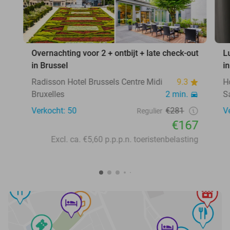
Overnachting voor 2 + ontbijt + late check-out
L
in Brussel
i
Radisson Hotel Brussels Centre Midi
9.3
H
Bruxelles
2 min.
Sa
Verkocht: 50
€281
V
Regulier
€167
Excl. ca. €5,60 p.p.p.n. toeristenbelasting