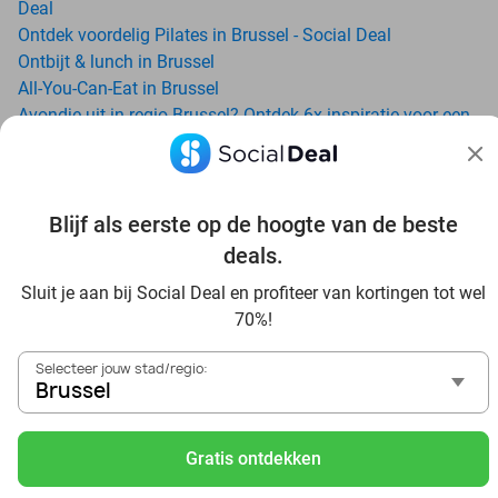
Deal
Ontdek voordelig Pilates in Brussel - Social Deal
Ontbijt & lunch in Brussel
All-You-Can-Eat in Brussel
Avondje uit in regio Brussel? Ontdek 6x inspiratie voor een
onvergetelijke avond
Date ideeën voor Brussel en omgeving: ontdek 16 tips voor
de ideale dates
Blijf als eerste op de hoogte van de beste
Trampolinespringen bij Arenal Grimbergen: ontdek een
waar trampolineparadijs
deals.
Dagje uit naar Pairi Daiza vanaf Brussel: verwonder je in de
Sluit je aan bij Social Deal en profiteer van kortingen tot wel
beste dierentuin van Europa
70%!
Ontdek de beste restaurants in Brussel via Social Deal
Voordelig sushi scoren? Ontdek de beste sushi restaurants
Selecteer jouw stad/regio:
in Brussel en omgeving
Brussel
Schoonheidsspecialisten in Brussel: voordelige
beautydeals
Gratis ontdekken
Schoonheidssalons in Brussel: voordelige beauty-
arrangementen