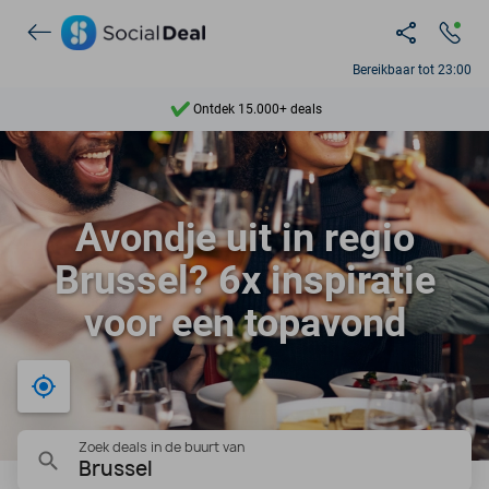
Bereikbaar tot 23:00
Ontdek 15.000+ deals
7 dagen per week beschikbaar
10+ miljoen leden
Avondje uit in regio
9,4
Brussel? 6x inspiratie
Ontdek 15.000+ deals
voor een topavond
Bij mij in de buurt
Zoek deals in de buurt van
Brussel