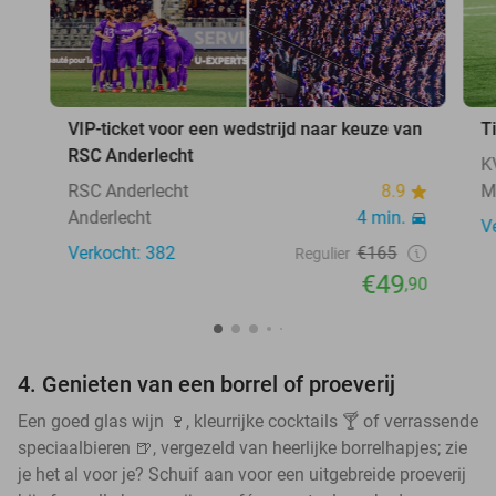
VIP-ticket voor een wedstrijd naar keuze van
T
RSC Anderlecht
K
RSC Anderlecht
8.9
M
Anderlecht
4 min.
V
Verkocht: 382
€165
Regulier
€49
,90
4. Genieten van een borrel of proeverij
Een goed glas wijn 🍷, kleurrijke cocktails 🍸 of verrassende
speciaalbieren 🍺, vergezeld van heerlijke borrelhapjes; zie
je het al voor je? Schuif aan voor een uitgebreide proeverij