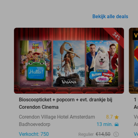
Bekijk alle deals
34%
Bioscoopticket + popcorn + evt. drankje bij
1
Corendon Cinema
A
Corendon Village Hotel Amsterdam
8.7
V
Badhoevedorp
13 min.
A
Verkocht: 750
€14,50
V
Regulier