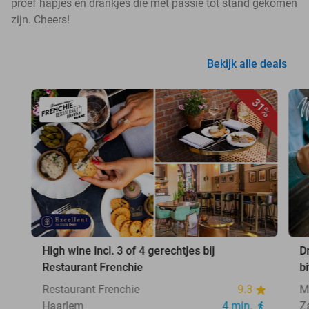
proef hapjes en drankjes die met passie tot stand gekomen
zijn. Cheers!
Bekijk alle deals
31%
High wine incl. 3 of 4 gerechtjes bij
D
Restaurant Frenchie
b
Restaurant Frenchie
9.3
M
Haarlem
4 min.
Z