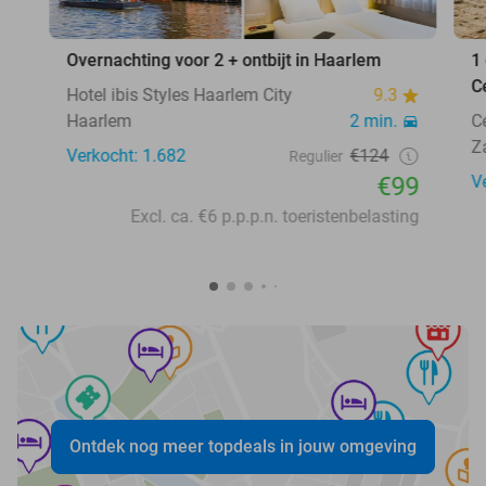
Overnachting voor 2 + ontbijt in Haarlem
1
C
Hotel ibis Styles Haarlem City
9.3
Haarlem
2 min.
C
Z
Verkocht: 1.682
€124
Regulier
€99
V
Excl. ca. €6 p.p.p.n. toeristenbelasting
Ontdek nog meer topdeals in jouw omgeving