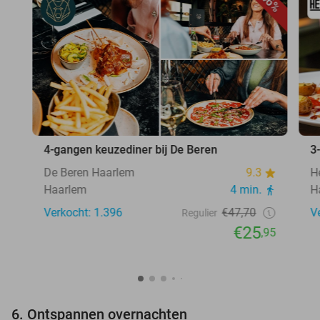
46%
4-gangen keuzediner bij De Beren
3
De Beren Haarlem
9.3
H
Haarlem
4 min.
H
Verkocht: 1.396
€47,70
V
Regulier
€25
,95
6. Ontspannen overnachten