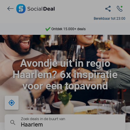
Bereikbaar tot 23:00
Ontdek 15.000+ deals
7 dagen per week beschikbaar
10+ miljoen leden
Avondje uit in regio
9,4
Haarlem? 6x inspiratie
Ontdek 15.000+ deals
voor een topavond
Bij mij in de buurt
Zoek deals in de buurt van
Haarlem