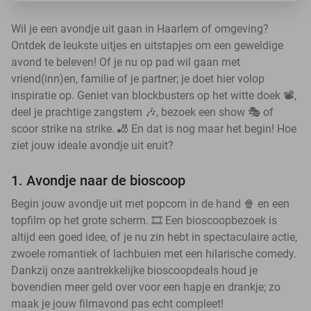
Wil je een avondje uit gaan in Haarlem of omgeving?
Ontdek de leukste uitjes en uitstapjes om een geweldige
avond te beleven! Of je nu op pad wil gaan met
vriend(inn)en, familie of je partner; je doet hier volop
inspiratie op. Geniet van blockbusters op het witte doek 📽️,
deel je prachtige zangstem 🎶, bezoek een show 🎭 of
scoor strike na strike. 🎳 En dat is nog maar het begin! Hoe
ziet jouw ideale avondje uit eruit?
1. Avondje naar de bioscoop
Begin jouw avondje uit met popcorn in de hand 🍿 en een
topfilm op het grote scherm. 🎞️ Een bioscoopbezoek is
altijd een goed idee, of je nu zin hebt in spectaculaire actie,
zwoele romantiek of lachbuien met een hilarische comedy.
Dankzij onze aantrekkelijke bioscoopdeals houd je
bovendien meer geld over voor een hapje en drankje; zo
maak je jouw filmavond pas echt compleet!