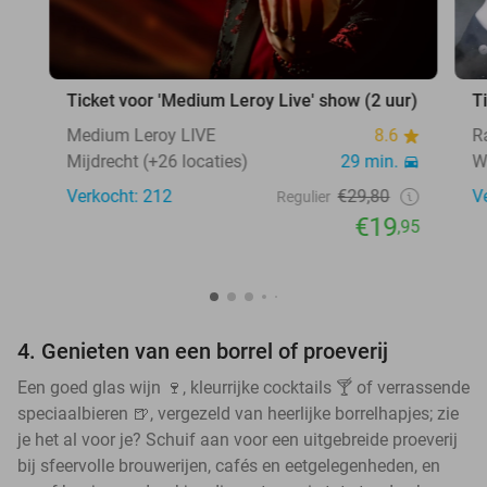
Ticket voor 'Medium Leroy Live' show (2 uur)
T
Medium Leroy LIVE
8.6
Ra
Mijdrecht (+26 locaties)
29 min.
W
Verkocht: 212
€29,80
V
Regulier
€19
,95
4. Genieten van een borrel of proeverij
Een goed glas wijn 🍷, kleurrijke cocktails 🍸 of verrassende
speciaalbieren 🍺, vergezeld van heerlijke borrelhapjes; zie
je het al voor je? Schuif aan voor een uitgebreide proeverij
bij sfeervolle brouwerijen, cafés en eetgelegenheden, en