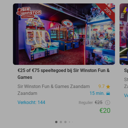
20%
€25 of €75 speeltegoed bij Sir Winston Fun &
S
Games
S
Sir Winston Fun & Games Zaandam
9.7
Z
Zaandam
15 min.
V
Verkocht: 144
€25
Regulier
€20