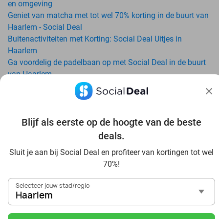
en omgeving
Geniet van matcha met tot wel 70% korting in de buurt van
Haarlem - Social Deal
Buitenactiviteiten met Korting: Social Deal Uitjes in
Haarlem
Ga voordelig de padelbaan op met Social Deal in de buurt
van Haarlem
Geniet van je vakantie in Haarlem in Nederland met Social
Deal
Ontdek voordelig Pilates in Haarlem - Social Deal
Blijf als eerste op de hoogte van de beste
Ervaar de kwaliteit van het Van der Valk hotel in Haarlem
en omgeving
deals.
Voordelig genieten bij Sunparks met korting vanuit
Sluit je aan bij Social Deal en profiteer van kortingen tot wel
Haarlem
70%!
Met hoge korting naar de zonnebank in Haarlem
Skiën met korting in Haarlem? Ontdek de leukste skihallen
Selecteer jouw stad/regio:
en indoor skibanen
Haarlem
Schaatsen in Haarlem en omgeving
Holiday on Ice tickets met korting in Haarlem