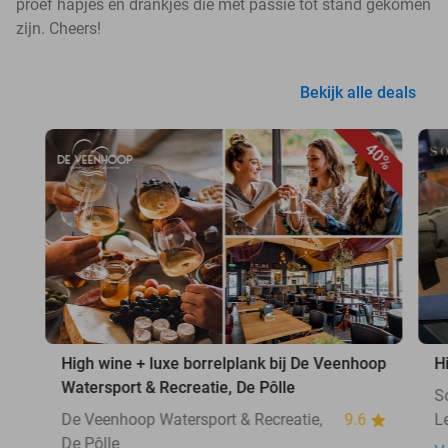
proef hapjes en drankjes die met passie tot stand gekomen
zijn. Cheers!
Bekijk alle deals
40%
High wine + luxe borrelplank bij De Veenhoop
H
Watersport & Recreatie, De Pôlle
S
De Veenhoop Watersport & Recreatie,
9.6
L
De Pôlle