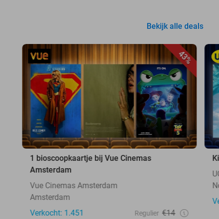
Bekijk alle deals
43%
1 bioscoopkaartje bij Vue Cinemas
K
Amsterdam
U
Vue Cinemas Amsterdam
N
Amsterdam
V
Verkocht: 1.451
€14
Regulier