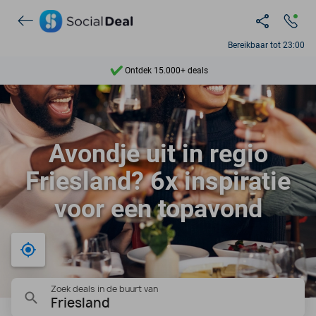
Bereikbaar tot 23:00
Ontdek 15.000+ deals
7 dagen per week beschikbaar
10+ miljoen leden
Avondje uit in regio
9,4
Friesland? 6x inspiratie
Ontdek 15.000+ deals
voor een topavond
Bij mij in de buurt
Zoek deals in de buurt van
Friesland