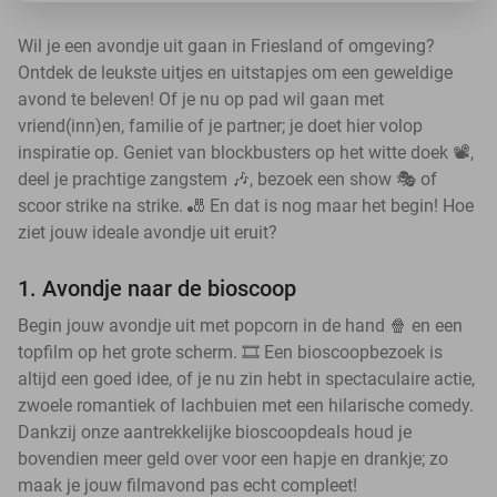
Wil je een avondje uit gaan in Friesland of omgeving?
Ontdek de leukste uitjes en uitstapjes om een geweldige
avond te beleven! Of je nu op pad wil gaan met
vriend(inn)en, familie of je partner; je doet hier volop
inspiratie op. Geniet van blockbusters op het witte doek 📽️,
deel je prachtige zangstem 🎶, bezoek een show 🎭 of
scoor strike na strike. 🎳 En dat is nog maar het begin! Hoe
ziet jouw ideale avondje uit eruit?
1. Avondje naar de bioscoop
Begin jouw avondje uit met popcorn in de hand 🍿 en een
topfilm op het grote scherm. 🎞️ Een bioscoopbezoek is
altijd een goed idee, of je nu zin hebt in spectaculaire actie,
zwoele romantiek of lachbuien met een hilarische comedy.
Dankzij onze aantrekkelijke bioscoopdeals houd je
bovendien meer geld over voor een hapje en drankje; zo
maak je jouw filmavond pas echt compleet!