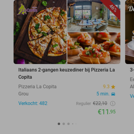
46%
Italiaans 2-gangen keuzediner bij Pizzeria La
3
Copita
E
Pizzeria La Copita
9.3
A
Grou
5 min.
V
Verkocht: 482
€22,10
Regulier
€11
,95