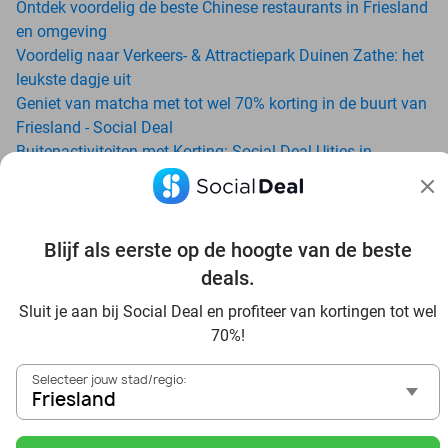
Ontdek voordelig de beste Chinese restaurants in Friesland
en omgeving
Voordelig naar Verkeers- & Attractiepark Duinen Zathe: het
leukste dagje uit
Geniet van matcha met tot wel 70% korting in de buurt van
Friesland - Social Deal
Buitenactiviteiten met Korting: Social Deal Uitjes in
Friesland
Ga voordelig de padelbaan op met Social Deal in de buurt
van Friesland
Blijf als eerste op de hoogte van de beste
Geniet van je vakantie in Friesland in Nederland met Social
Deal
deals.
Ontdek voordelig Pilates in Friesland - Social Deal
Sluit je aan bij Social Deal en profiteer van kortingen tot wel
Ervaar de kwaliteit van het Van der Valk hotel in Friesland
70%!
en omgeving
Voordelig genieten bij Sunparks met korting vanuit
Selecteer jouw stad/regio:
Friesland
Friesland
Ervaar de warme sfeer van het Douwe Egberts Café
Met hoge korting naar de zonnebank in Friesland