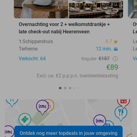
Overnachting voor 2 + welkomstdrankje +
O
late check-out nabij Heerenveen
L
't Schippershuis
9.7
L
Terherne
12 min.
L
Verkocht: 64
€187
V
Regulier
€89
Excl. ca. €2 p.p.p.n. toeristenbelasting
Ontdek nog meer topdeals in jouw omgeving