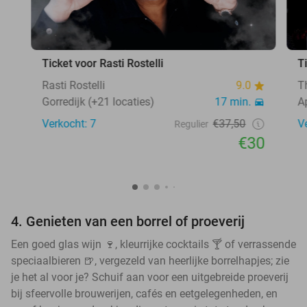
Ticket voor Rasti Rostelli
T
Rasti Rostelli
9.0
T
Gorredijk (+21 locaties)
17 min.
A
Verkocht: 7
€37,50
V
Regulier
€30
4. Genieten van een borrel of proeverij
Een goed glas wijn 🍷, kleurrijke cocktails 🍸 of verrassende
speciaalbieren 🍺, vergezeld van heerlijke borrelhapjes; zie
je het al voor je? Schuif aan voor een uitgebreide proeverij
bij sfeervolle brouwerijen, cafés en eetgelegenheden, en