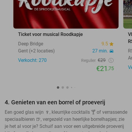
Ticket voor musical Roodkapje
V
R
Deep Bridge
9.5
Gent (+2 locaties)
27 min.
R
A
Verkocht: 270
€29
Regulier
€21
V
,75
4. Genieten van een borrel of proeverij
Een goed glas wijn 🍷, kleurrijke cocktails 🍸 of verrassende
speciaalbieren 🍺, vergezeld van heerlijke borrelhapjes; zie
je het al voor je? Schuif aan voor een uitgebreide proeverij