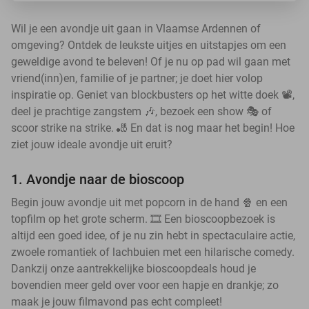
Wil je een avondje uit gaan in Vlaamse Ardennen of
omgeving? Ontdek de leukste uitjes en uitstapjes om een
geweldige avond te beleven! Of je nu op pad wil gaan met
vriend(inn)en, familie of je partner; je doet hier volop
inspiratie op. Geniet van blockbusters op het witte doek 📽️,
deel je prachtige zangstem 🎶, bezoek een show 🎭 of
scoor strike na strike. 🎳 En dat is nog maar het begin! Hoe
ziet jouw ideale avondje uit eruit?
1. Avondje naar de bioscoop
Begin jouw avondje uit met popcorn in de hand 🍿 en een
topfilm op het grote scherm. 🎞️ Een bioscoopbezoek is
altijd een goed idee, of je nu zin hebt in spectaculaire actie,
zwoele romantiek of lachbuien met een hilarische comedy.
Dankzij onze aantrekkelijke bioscoopdeals houd je
bovendien meer geld over voor een hapje en drankje; zo
maak je jouw filmavond pas echt compleet!