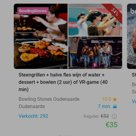
34%
Steengrillen + halve fles wijn of water +
S
dessert + bowlen (2 uur) of VR-game (40
B
min)
S
Bowling Stones Oudenaarde
10.0
V
Oudenaarde
7 min.
Verkocht: 292
€53
Regulier
€35