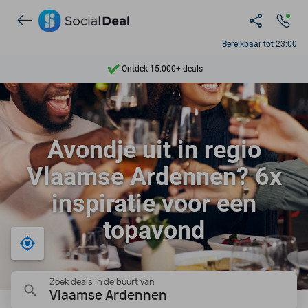
Bereikbaar tot 23:00
Ontdek 15.000+ deals
7 dagen per week beschikbaar
10+ miljoen leden
Avondje uit in regio
9,4
Vlaamse Ardennen? 6x
Ontdek 15.000+ deals
inspiratie voor een
topavond
Bij mij in de buurt
Zoek deals in de buurt van
Vlaamse Ardennen