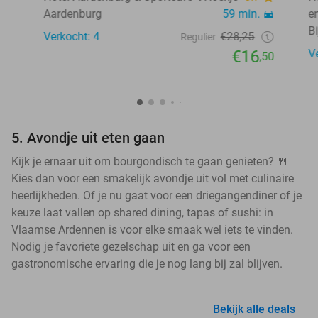
Aardenburg
59 min.
e
Bi
Verkocht: 4
€28,25
Regulier
€16
V
,50
5. Avondje uit eten gaan
Kijk je ernaar uit om bourgondisch te gaan genieten? 🍴
Kies dan voor een smakelijk avondje uit vol met culinaire
heerlijkheden. Of je nu gaat voor een driegangendiner of je
keuze laat vallen op shared dining, tapas of sushi: in
Vlaamse Ardennen is voor elke smaak wel iets te vinden.
Nodig je favoriete gezelschap uit en ga voor een
gastronomische ervaring die je nog lang bij zal blijven.
Bekijk alle deals