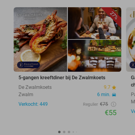
27%
5-gangen kreeftdiner bij De Zwalmkoets
G
c
De Zwalmkoets
9.7
Zwalm
6 min.
P
M
Verkocht: 449
€75
Regulier
€55
V