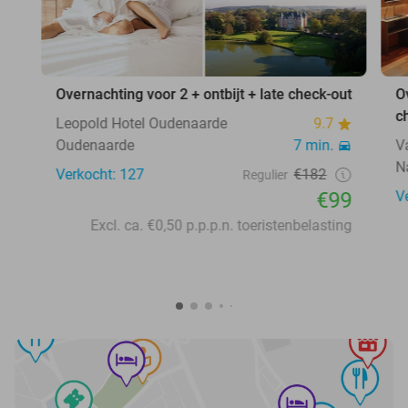
Overnachting voor 2 + ontbijt + late check-out
O
c
Leopold Hotel Oudenaarde
9.7
Oudenaarde
7 min.
V
N
Verkocht: 127
€182
Regulier
€99
V
Excl. ca. €0,50 p.p.p.n. toeristenbelasting