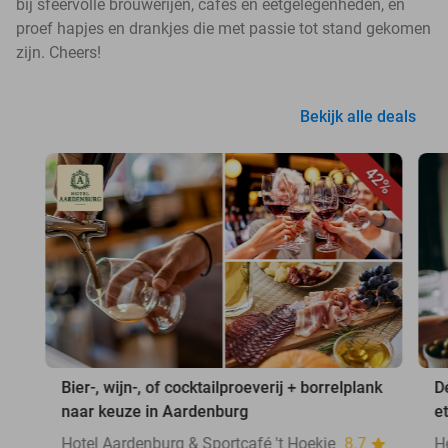
bij sfeervolle brouwerijen, cafés en eetgelegenheden, en
proef hapjes en drankjes die met passie tot stand gekomen
zijn. Cheers!
Bekijk alle deals
42%
Bier-, wijn-, of cocktailproeverij + borrelplank
D
naar keuze in Aardenburg
e
Hotel Aardenburg & Sportcafé 't Hoekje
8.7
H