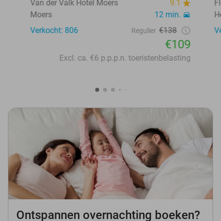
Van der Valk Hotel Moers
9.1
F
Moers
12 min.
H
Verkocht: 806
€138
V
Regulier
€109
Excl. ca. €6 p.p.p.n. toeristenbelasting
Ontspannen overnachting boeken?