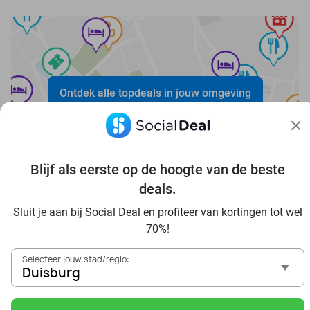
Ontdek alle topdeals in jouw omgeving
Blijf als eerste op de hoogte van de beste
deals.
Sluit je aan bij Social Deal en profiteer van kortingen tot wel
Voordelig genieten in Duisburg: haal deal-inspiratie uit
70%!
onze blogs
In die Sauna in Duisburg und Umgebung
Selecteer jouw stad/regio:
Tagesausflug zum Movie Park Germany mit Rabatt, von
Duisburg
Duisburg aus
Frühstück & Mittagessen in Duisburg