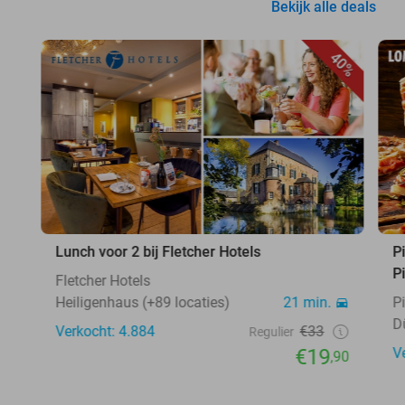
Bekijk alle deals
40%
Lunch voor 2 bij Fletcher Hotels
P
P
Fletcher Hotels
Heiligenhaus (+89 locaties)
21 min.
P
D
Verkocht: 4.884
€33
Regulier
€19
V
,90