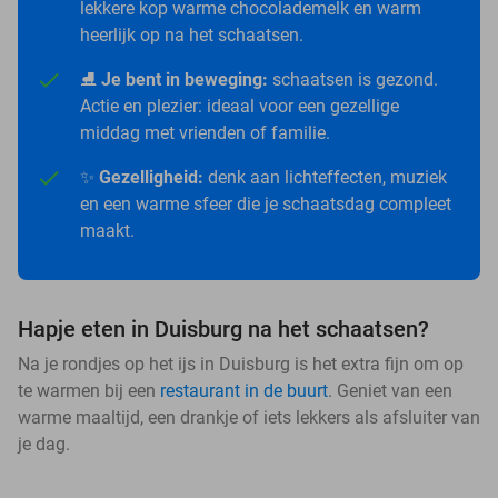
lekkere kop warme chocolademelk en warm
heerlijk op na het schaatsen.
⛸️
Je bent in beweging:
schaatsen is gezond.
Actie en plezier: ideaal voor een gezellige
middag met vrienden of familie.
✨
Gezelligheid:
denk aan lichteffecten, muziek
en een warme sfeer die je schaatsdag compleet
maakt.
Hapje eten in Duisburg na het schaatsen?
Na je rondjes op het ijs in Duisburg is het extra fijn om op
te warmen bij een
restaurant in de buurt
. Geniet van een
warme maaltijd, een drankje of iets lekkers als afsluiter van
je dag.