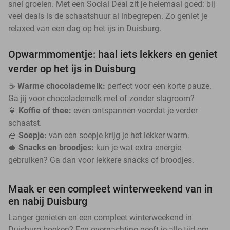
snel groeien. Met een Social Deal zit je helemaal goed: bij
veel deals is de schaatshuur al inbegrepen. Zo geniet je
relaxed van een dag op het ijs in Duisburg.
Opwarmmomentje: haal iets lekkers en geniet
verder op het ijs in Duisburg
☕
Warme chocolademelk:
perfect voor een korte pauze.
Ga jij voor chocolademelk met of zonder slagroom?
🍵
Koffie of thee:
even ontspannen voordat je verder
schaatst.
🥣
Soepje:
van een soepje krijg je het lekker warm.
🥪
Snacks en broodjes:
kun je wat extra energie
gebruiken? Ga dan voor lekkere snacks of broodjes.
Maak er een compleet winterweekend van in
en nabij Duisburg
Langer genieten en een compleet winterweekend in
Duisburg boeken? Een overnachting geeft je alle tijd om