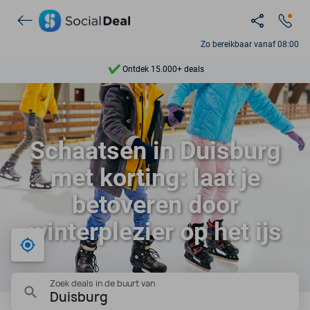
Zo bereikbaar vanaf 08:00
Ontdek 15.000+ deals
7 dagen per week beschikbaar
10+ miljoen leden
Schaatsen in Duisburg
9,4
met korting: laat je
Ontdek 15.000+ deals
betoveren door
winterplezier op het ijs
Bij mij in de buurt
Zoek deals in de buurt van
Duisburg