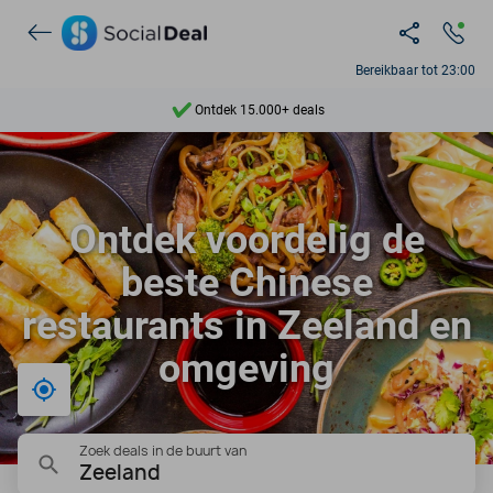
Bereikbaar tot 23:00
Ontdek 15.000+ deals
7 dagen per week beschikbaar
10+ miljoen leden
Ontdek voordelig de
9,4
beste Chinese
Ontdek 15.000+ deals
restaurants in Zeeland en
omgeving
Bij mij in de buurt
Zoek deals in de buurt van
Zeeland