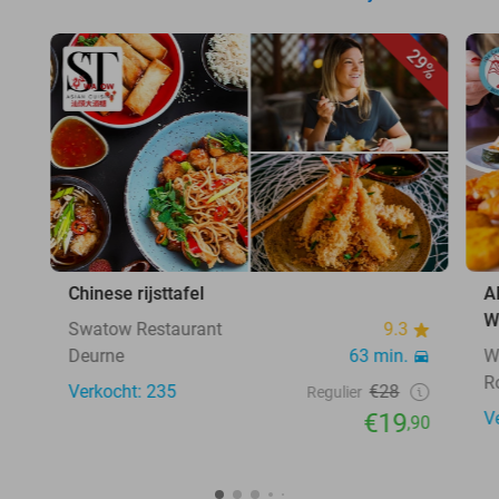
29%
Chinese rijsttafel
A
W
Swatow Restaurant
9.3
Deurne
63 min.
W
R
Verkocht: 235
€28
Regulier
€19
V
,90