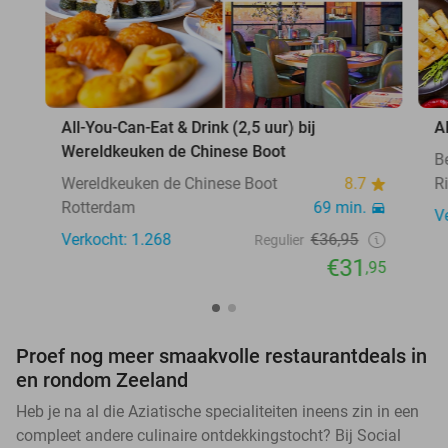
All-You-Can-Eat & Drink (2,5 uur) bij
A
Wereldkeuken de Chinese Boot
B
Wereldkeuken de Chinese Boot
8.7
Ri
Rotterdam
69 min.
V
Verkocht: 1.268
€36,95
Regulier
€31
,95
Proef nog meer smaakvolle restaurantdeals in
en rondom Zeeland
Heb je na al die Aziatische specialiteiten ineens zin in een
compleet andere culinaire ontdekkingstocht? Bij Social