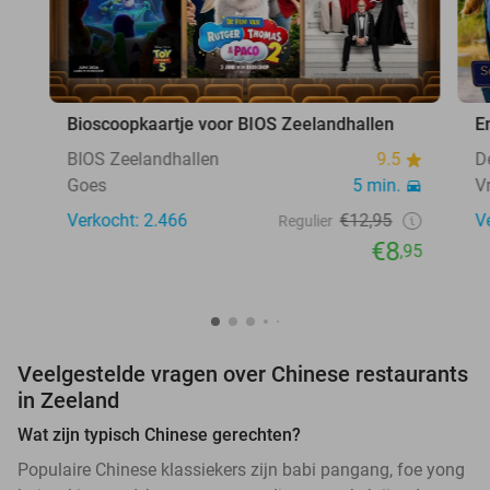
Bioscoopkaartje voor BIOS Zeelandhallen
E
BIOS Zeelandhallen
9.5
D
Goes
5 min.
V
Verkocht: 2.466
€12,95
V
Regulier
€8
,95
Veelgestelde vragen over Chinese restaurants
in Zeeland
Wat zijn typisch Chinese gerechten?
Populaire Chinese klassiekers zijn babi pangang, foe yong