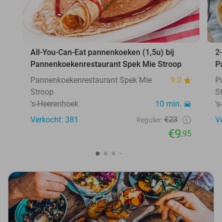
All-You-Can-Eat pannenkoeken (1,5u) bij
2
Pannenkoekenrestaurant Spek Mie Stroop
P
Pannenkoekenrestaurant Spek Mie
9.0
P
Stroop
S
's-Heerenhoek
10 min.
'
Verkocht: 381
€23
V
Regulier
€9
,95