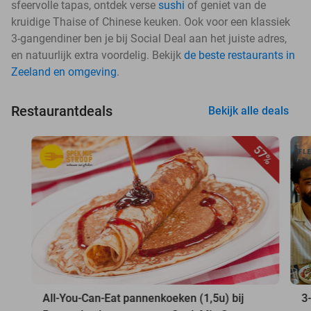
sfeervolle tapas, ontdek verse
sushi
of geniet van de
kruidige Thaise of Chinese keuken. Ook voor een klassiek
3-gangendiner ben je bij Social Deal aan het juiste adres,
en natuurlijk extra voordelig. Bekijk
de beste restaurants in
Zeeland en omgeving
.
Restaurantdeals
Bekijk alle deals
57%
All-You-Can-Eat pannenkoeken (1,5u) bij
3