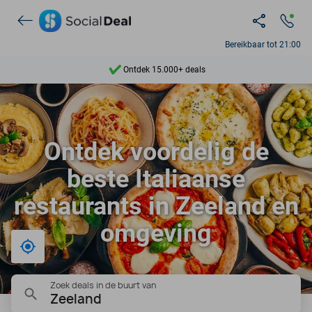
Bereikbaar tot 21:00
Ontdek 15.000+ deals
7 dagen per week beschikbaar
10+ miljoen leden
Ontdek voordelig de
9,4
beste Italiaanse
Ontdek 15.000+ deals
restaurants in Zeeland en
omgeving
Bij mij in de buurt
Zoek deals in de buurt van
Zeeland