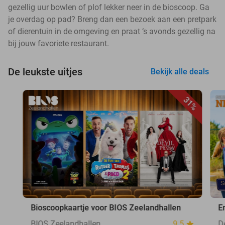
gezellig uur bowlen of plof lekker neer in de bioscoop. Ga
je overdag op pad? Breng dan een bezoek aan een pretpark
of dierentuin in de omgeving en praat ‘s avonds gezellig na
bij jouw favoriete restaurant.
De leukste uitjes
Bekijk alle deals
31%
Bioscoopkaartje voor BIOS Zeelandhallen
E
BIOS Zeelandhallen
9.5
D