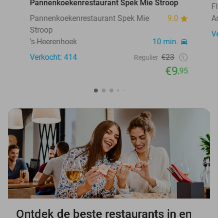
Pannenkoekenrestaurant Spek Mie Stroop
F
Pannenkoekenrestaurant Spek Mie
9.0
A
Stroop
V
's-Heerenhoek
10 min.
Verkocht: 414
€23
Regulier
€9
,95
Ontdek de beste restaurants in en