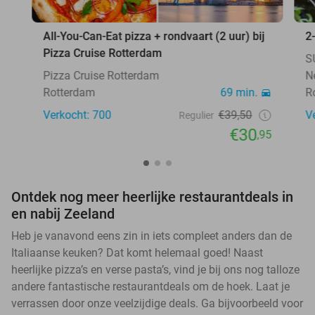
All-You-Can-Eat pizza + rondvaart (2 uur) bij
2
Pizza Cruise Rotterdam
S
Pizza Cruise Rotterdam
N
Rotterdam
69 min.
R
Verkocht: 700
€39,50
V
Regulier
€30
,95
Ontdek nog meer heerlijke restaurantdeals in
en nabij Zeeland
Heb je vanavond eens zin in iets compleet anders dan de
Italiaanse keuken? Dat komt helemaal goed! Naast
heerlijke pizza’s en verse pasta’s, vind je bij ons nog talloze
andere fantastische restaurantdeals om de hoek. Laat je
verrassen door onze veelzijdige deals. Ga bijvoorbeeld voor