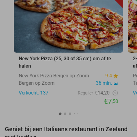
New York Pizza (25, 30 of 35 cm) om af te
2
halen
a
New York Pizza Bergen op Zoom
9.4
P
Bergen op Zoom
36 min.
T
Verkocht: 137
€14,20
V
Regulier
€7
,50
Geniet bij een Italiaans restaurant in Zeeland