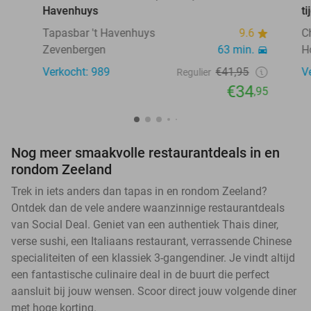
Havenhuys
t
Tapasbar 't Havenhuys
9.6
C
Zevenbergen
63 min.
H
Verkocht: 989
€41,95
V
Regulier
€34
,95
Nog meer smaakvolle restaurantdeals in en
rondom Zeeland
Trek in iets anders dan tapas in en rondom Zeeland?
Ontdek dan de vele andere waanzinnige restaurantdeals
van Social Deal. Geniet van een authentiek Thais diner,
verse sushi, een Italiaans restaurant, verrassende Chinese
specialiteiten of een klassiek 3-gangendiner. Je vindt altijd
een fantastische culinaire deal in de buurt die perfect
aansluit bij jouw wensen. Scoor direct jouw volgende diner
met hoge korting.