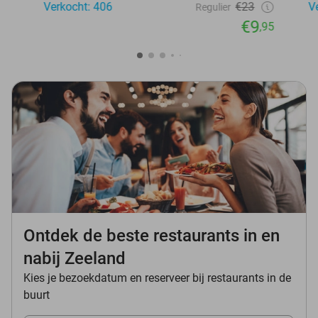
Verkocht: 406
€23
V
Regulier
€9
,95
Ontdek de beste restaurants in en
nabij Zeeland
Kies je bezoekdatum en reserveer bij restaurants in de
buurt