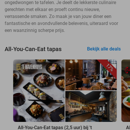
ongedwongen te tafelen. Je deelt de lekkerste culinaire
gerechten met elkaar en proeft continu nieuwe,
verrassende smaken. Zo maak je van jouw diner een
fantastische en avondvullende belevenis, uiteraard voor
een waanzinnig scherpe prijs.
All-You-Can-Eat tapas
Bekijk alle deals
17%
All-You-Can-Eat tapas (2,5 uur) bij 't
A