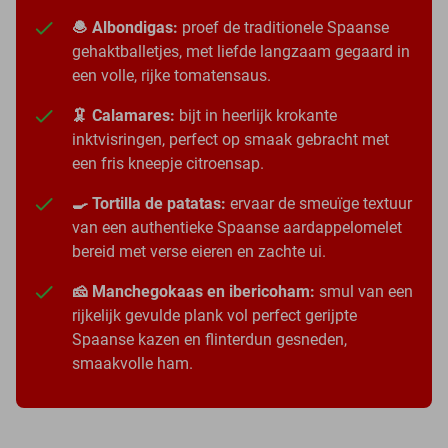
🧆 Albondigas:
proef de traditionele Spaanse
gehaktballetjes, met liefde langzaam gegaard in
een volle, rijke tomatensaus.
🦑 Calamares:
bijt in heerlijk krokante
inktvisringen, perfect op smaak gebracht met
een fris kneepje citroensap.
🍳 Tortilla de patatas:
ervaar de smeuïge textuur
van een authentieke Spaanse aardappelomelet
bereid met verse eieren en zachte ui.
🧀 Manchegokaas en ibericoham:
smul van een
rijkelijk gevulde plank vol perfect gerijpte
Spaanse kazen en flinterdun gesneden,
smaakvolle ham.