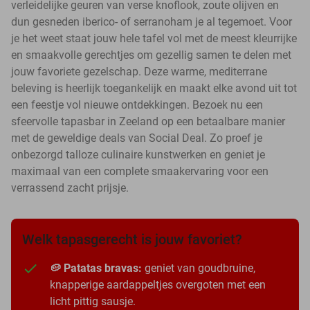
verleidelijke geuren van verse knoflook, zoute olijven en
dun gesneden iberico- of serranoham je al tegemoet. Voor
je het weet staat jouw hele tafel vol met de meest kleurrijke
en smaakvolle gerechtjes om gezellig samen te delen met
jouw favoriete gezelschap. Deze warme, mediterrane
beleving is heerlijk toegankelijk en maakt elke avond uit tot
een feestje vol nieuwe ontdekkingen. Bezoek nu een
sfeervolle tapasbar in Zeeland op een betaalbare manier
met de geweldige deals van Social Deal. Zo proef je
onbezorgd talloze culinaire kunstwerken en geniet je
maximaal van een complete smaakervaring voor een
verrassend zacht prijsje.
Welk tapasgerecht is jouw favoriet?
🥔 Patatas bravas:
geniet van goudbruine,
knapperige aardappeltjes overgoten met een
licht pittig sausje.