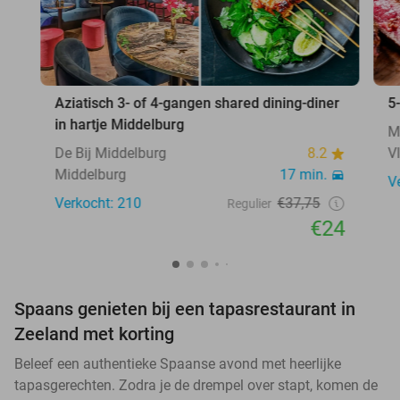
Aziatisch 3- of 4-gangen shared dining-diner
5
in hartje Middelburg
M
De Bij Middelburg
8.2
V
Middelburg
17 min.
V
Verkocht: 210
€37,75
Regulier
€24
Spaans genieten bij een tapasrestaurant in
Zeeland met korting
Beleef een authentieke Spaanse avond met heerlijke
tapasgerechten. Zodra je de drempel over stapt, komen de