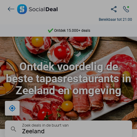
Bereikbaar tot 21:00
Ontdek 15.000+ deals
7 dagen per week beschikbaar
10+ miljoen leden
Ontdek voordelig de
9,4
beste tapasrestaurants in
Ontdek 15.000+ deals
Zeeland en omgeving
Bij mij in de buurt
Zoek deals in de buurt van
Zeeland