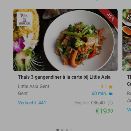
45%
Thais 3-gangendiner à la carte bij Little Asia
T
C
Little Asia Gent
9.1
Gent
60 min.
R
A
Verkocht: 441
€36,40
Regulier
€19
V
,90