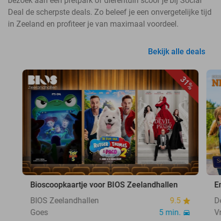
bezoek aan een pretpark of dierentuin scoor je bij Social
Deal de scherpste deals. Zo beleef je een onvergetelijke tijd
in Zeeland en profiteer je van maximaal voordeel.
Bekijk alle deals
31%
Bioscoopkaartje voor BIOS Zeelandhallen
E
BIOS Zeelandhallen
9.5
D
Goes
5 min.
V