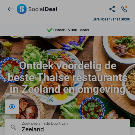
Bereikbaar vanaf 08:00
Ontdek 15.000+ deals
7 dagen per week beschikbaar
10+ miljoen leden
Ontdek voordelig de
9,4
beste Thaise restaurants
Ontdek 15.000+ deals
in Zeeland en omgeving
Bij mij in de buurt
Zoek deals in de buurt van
Zeeland