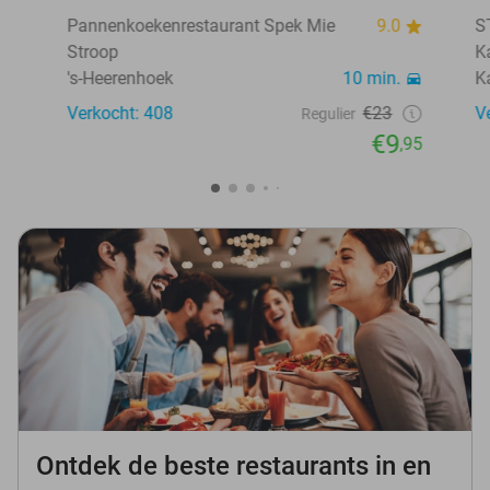
Pannenkoekenrestaurant Spek Mie
9.0
S
Stroop
K
's-Heerenhoek
10 min.
K
Verkocht: 408
€23
V
Regulier
€9
,95
Ontdek de beste restaurants in en