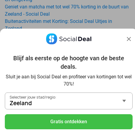
Geniet van matcha met tot wel 70% korting in de buurt van
Zeeland - Social Deal
Buitenactiviteiten met Korting: Social Deal Uitjes in
Zeeland
Ga voordelig de padelbaan op met Social Deal in de buurt
van Zeeland
Geniet van je vakantie in Zeeland in Nederland met Social
Blijf als eerste op de hoogte van de beste
Deal
Ontdek voordelig Pilates in Zeeland - Social Deal
deals.
Ervaar de kwaliteit van het Van der Valk hotel in Zeeland en
Sluit je aan bij Social Deal en profiteer van kortingen tot wel
omgeving
70%!
Voordelig genieten bij Sunparks met korting vanuit Zeeland
Met hoge korting naar de zonnebank in Zeeland
Selecteer jouw stad/regio:
Skiën met korting in Zeeland? Ontdek de leukste skihallen
Zeeland
en indoor skibanen
Schaatsen in Zeeland en omgeving
Gratis ontdekken
Holiday on Ice tickets met korting in Zeeland
Social Deal voordeelshop: ah, zoveel mooie deals in regio