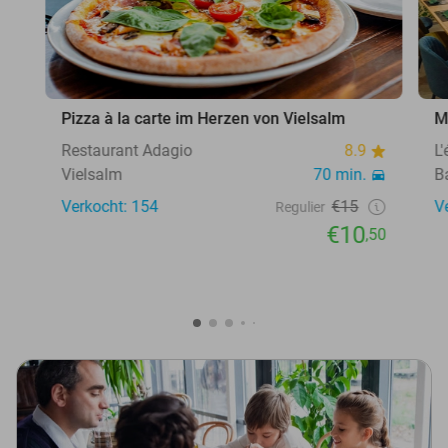
Pizza à la carte im Herzen von Vielsalm
M
Restaurant Adagio
8.9
L
Vielsalm
70 min.
B
Verkocht: 154
€15
V
Regulier
€10
,50