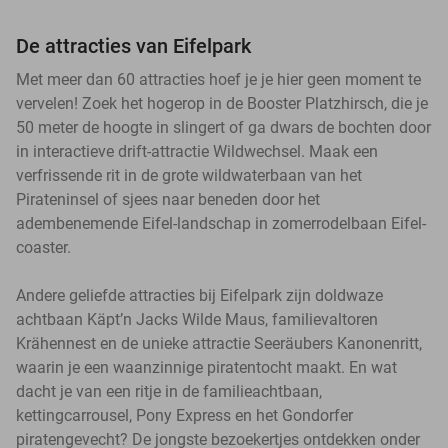
De attracties van Eifelpark
Met meer dan 60 attracties hoef je je hier geen moment te
vervelen! Zoek het hogerop in de Booster Platzhirsch, die je
50 meter de hoogte in slingert of ga dwars de bochten door
in interactieve drift-attractie Wildwechsel. Maak een
verfrissende rit in de grote wildwaterbaan van het
Pirateninsel of sjees naar beneden door het
adembenemende Eifel-landschap in zomerrodelbaan Eifel-
coaster.
Andere geliefde attracties bij Eifelpark zijn doldwaze
achtbaan Käpt’n Jacks Wilde Maus, familievaltoren
Krähennest en de unieke attractie Seeräubers Kanonenritt,
waarin je een waanzinnige piratentocht maakt. En wat
dacht je van een ritje in de familieachtbaan,
kettingcarrousel, Pony Express en het Gondorfer
piratengevecht? De jongste bezoekertjes ontdekken onder