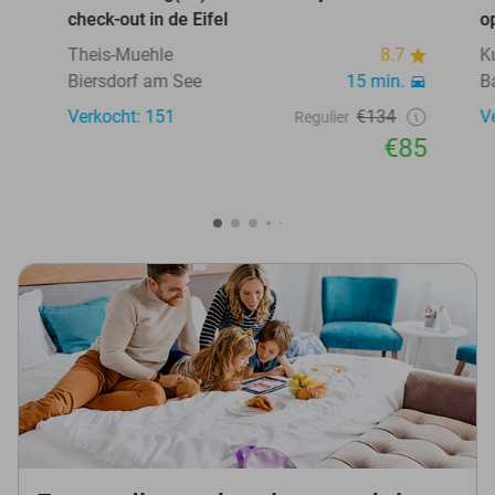
check-out in de Eifel
o
Theis-Muehle
8.7
K
Biersdorf am See
15 min.
B
Verkocht: 151
€134
V
Regulier
€85