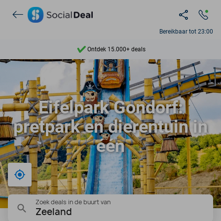
Bereikbaar tot 23:00
Ontdek 15.000+ deals
7 dagen per week beschikbaar
10+ miljoen leden
Eifelpark Gondorf:
9,4
pretpark en dierentuin in
Ontdek 15.000+ deals
één
Bij mij in de buurt
Zoek deals in de buurt van
Zeeland