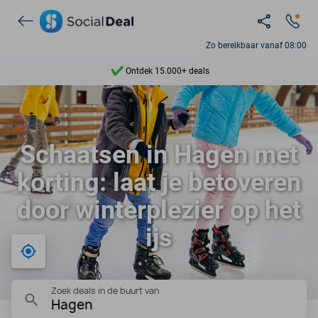
Zo bereikbaar vanaf 08:00
Ontdek 15.000+ deals
7 dagen per week beschikbaar
10+ miljoen leden
Schaatsen in Hagen met
9,4
korting: laat je betoveren
Ontdek 15.000+ deals
door winterplezier op het
ijs
Bij mij in de buurt
Zoek deals in de buurt van
Hagen