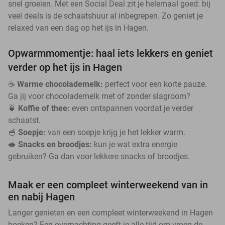
snel groeien. Met een Social Deal zit je helemaal goed: bij
veel deals is de schaatshuur al inbegrepen. Zo geniet je
relaxed van een dag op het ijs in Hagen.
Opwarmmomentje: haal iets lekkers en geniet
verder op het ijs in Hagen
☕
Warme chocolademelk:
perfect voor een korte pauze.
Ga jij voor chocolademelk met of zonder slagroom?
🍵
Koffie of thee:
even ontspannen voordat je verder
schaatst.
🥣
Soepje:
van een soepje krijg je het lekker warm.
🥪
Snacks en broodjes:
kun je wat extra energie
gebruiken? Ga dan voor lekkere snacks of broodjes.
Maak er een compleet winterweekend van in
en nabij Hagen
Langer genieten en een compleet winterweekend in Hagen
boeken? Een overnachting geeft je alle tijd om vroeg de