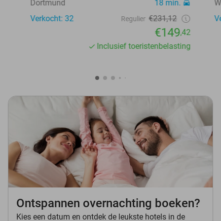
Dortmund
18 min.
W
Verkocht: 32
€231,12
V
Regulier
€149
,42
Inclusief toeristenbelasting
Ontspannen overnachting boeken?
Kies een datum en ontdek de leukste hotels in de