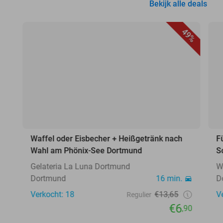
Bekijk alle deals
49%
Waffel oder Eisbecher + Heißgetränk nach
F
Wahl am Phönix-See Dortmund
S
Gelateria La Luna Dortmund
W
Dortmund
16 min.
D
Verkocht: 18
€13,65
V
Regulier
€6
,90