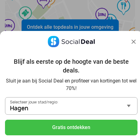
Ontdek alle topdeals in jouw omgeving
Blijf als eerste op de hoogte van de beste
deals.
Sluit je aan bij Social Deal en profiteer van kortingen tot wel
Voordelig genieten in Hagen: haal deal-inspiratie uit onze
70%!
blogs
In die Sauna in Hagen und Umgebung
Selecteer jouw stad/regio:
Tagesausflug zum Movie Park Germany mit Rabatt, von
Hagen
Hagen aus
Frühstück & Mittagessen in Hagen
Gratis ontdekken
Reise von Hagen aus und erlebe einen fantastischen Tag
im Freizeitpark Europa-Park