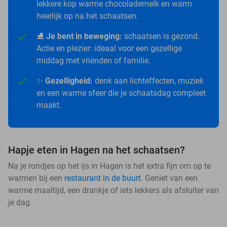
lekkere kop warme chocolademelk en warm
heerlijk op na het schaatsen.
⛸️
Je bent in beweging:
schaatsen is gezond.
Actie en plezier: ideaal voor een gezellige
middag met vrienden of familie.
✨
Gezelligheid:
denk aan lichteffecten, muziek
en een warme sfeer die je schaatsdag compleet
maakt.
Hapje eten in Hagen na het schaatsen?
Na je rondjes op het ijs in Hagen is het extra fijn om op te
warmen bij een
restaurant in de buurt
. Geniet van een
warme maaltijd, een drankje of iets lekkers als afsluiter van
je dag.